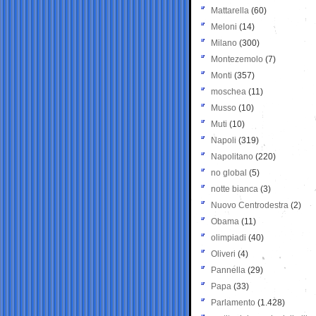
Mattarella
(60)
Meloni
(14)
Milano
(300)
Montezemolo
(7)
Monti
(357)
moschea
(11)
Musso
(10)
Muti
(10)
Napoli
(319)
Napolitano
(220)
no global
(5)
notte bianca
(3)
Nuovo Centrodestra
(2)
Obama
(11)
olimpiadi
(40)
Oliveri
(4)
Pannella
(29)
Papa
(33)
Parlamento
(1.428)