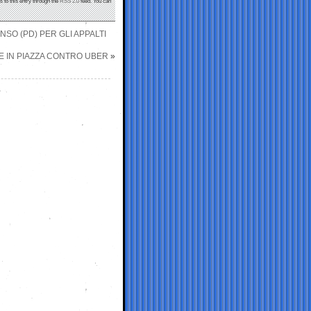
s to this entry through the
RSS 2.0
feed. You can
SO (PD) PER GLI APPALTI
DE IN PIAZZA CONTRO UBER
»