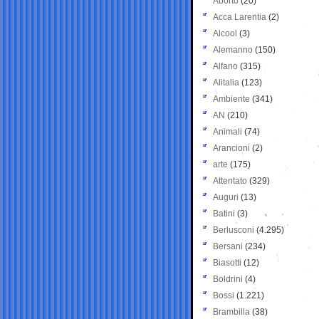
Aborto
(20)
Acca Larentia
(2)
Alcool
(3)
Alemanno
(150)
Alfano
(315)
Alitalia
(123)
Ambiente
(341)
AN
(210)
Animali
(74)
Arancioni
(2)
arte
(175)
Attentato
(329)
Auguri
(13)
Batini
(3)
Berlusconi
(4.295)
Bersani
(234)
Biasotti
(12)
Boldrini
(4)
Bossi
(1.221)
Brambilla
(38)