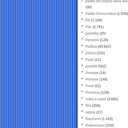
partito del popolo della libe
(30)
Partito Democratico
(1.034)
PD
(1.188)
PdL
(2.781)
pedofilia
(25)
Pensioni
(129)
Politica
(40.842)
polizia
(253)
Porto
(12)
povertà
(502)
Presepe
(14)
Primarie
(149)
Prodi
(52)
Provincia
(139)
radici e valori
(3.682)
RAI
(359)
rapine
(37)
Razzismo
(1.410)
Referendum
(200)