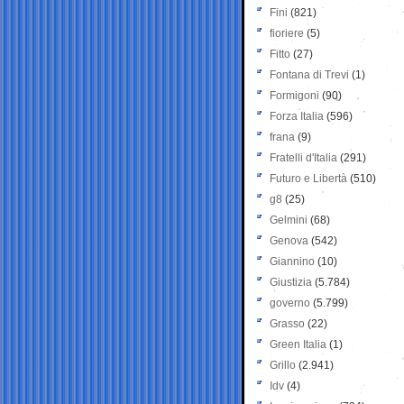
Fini
(821)
fioriere
(5)
Fitto
(27)
Fontana di Trevi
(1)
Formigoni
(90)
Forza Italia
(596)
frana
(9)
Fratelli d'Italia
(291)
Futuro e Libertà
(510)
g8
(25)
Gelmini
(68)
Genova
(542)
Giannino
(10)
Giustizia
(5.784)
governo
(5.799)
Grasso
(22)
Green Italia
(1)
Grillo
(2.941)
Idv
(4)