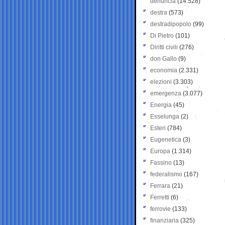
denuncia
(14.528)
destra
(573)
destradipopolo
(99)
Di Pietro
(101)
Diritti civili
(276)
don Gallo
(9)
economia
(2.331)
elezioni
(3.303)
emergenza
(3.077)
Energia
(45)
Esselunga
(2)
Esteri
(784)
Eugenetica
(3)
Europa
(1.314)
Fassino
(13)
federalismo
(167)
Ferrara
(21)
Ferretti
(6)
ferrovie
(133)
finanziaria
(325)