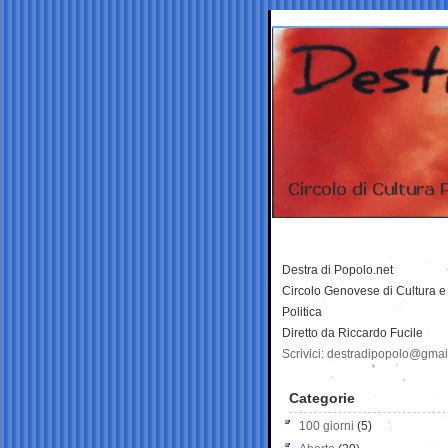
Destra di Popolo.net
Circolo Genovese di Cultura e
Politica
Diretto da Riccardo Fucile
Scrivici: destradipopolo@gma
Categorie
100 giorni
(5)