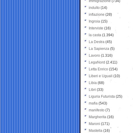
Immigrazione
(734)
indulto
(14)
inflazione
(26)
Ingroia
(15)
Interviste
(16)
la casta
(1.394)
La Destra
(45)
La Sapienza
(5)
Lavoro
(1.316)
LegaNord
(2.411)
Letta Enrico
(154)
Liberi e Uguali
(10)
Libia
(68)
Libri
(33)
Liguria Futurista
(25)
mafia
(543)
manifesto
(7)
Margherita
(16)
Maroni
(171)
Mastella
(16)