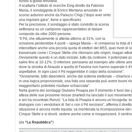
scisso a guida renziana.
A scattarla l’istituto di ricerche Emg diretto da Fabrizio
Masìa, il sondaggista di Enrico Mentana arruolato lo
scorso autunno anche da Palazzo Chigi (“dopo aver vinto
una regolare gara”, tiene a specificare).
Per la precisione, il sondaggio è stato condotto la scorsa
settimana su un campione rappresentativo di italiani
composto da oltre 2000 persone.
“Il Pd, che attualmente si attesta attorno al 31%, con la
scissione perderebbe 4 punti – spiega Masìa – in compenso la lista d
intercettare anche una piccola quota di elettori del M5S, quei rivoli di s
trasversale come i Cinque Stelle che ritornano alle origini, magari attratt
Ovviamente questo è un dato iniziale, tutto da costruire: il potenziale 
salire fino al 10-12%. O inferiore: pensiamo ad esempio alle ultime am
dove la sinistra di Airaudo e quella di Fassina non hanno superato il 4%,
aspettative. In ogni caso il Pd reggerebbe il colpo della scissione”.
“Ovviamente, tutto dipenderà anche dal sistema elettorale – chiarisc
in una logica proporzionale, una lista una separata può avere buoni ris
maggioritario potrebbe risultare schiacciata”.
Nella guerra dei sondaggi Giuliano Pisapia per il momento è fuori dai g
attesa delle sue prossime mosse (martedì ha lanciato il suo movimen
e ieri ha incontrato Renzi): “La lista di Pisapia è ancora un’incognita: 
dialogare con i vendoliani di Sel o con il Pd renziano”, afferma il diret
situazione è ancora molto liquida: va monitorata la ricomposizione del q
Cinque Stelle e si dovrà vedere anche come si riorganizzerà il centrod
(da
“La Repubblica”
)