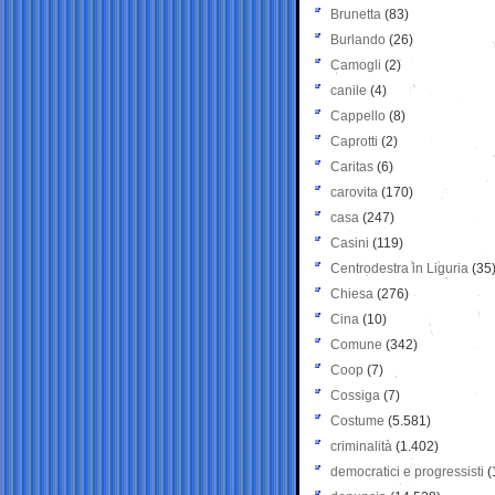
Brunetta
(83)
Burlando
(26)
Camogli
(2)
canile
(4)
Cappello
(8)
Caprotti
(2)
Caritas
(6)
carovita
(170)
casa
(247)
Casini
(119)
Centrodestra in Liguria
(35
Chiesa
(276)
Cina
(10)
Comune
(342)
Coop
(7)
Cossiga
(7)
Costume
(5.581)
criminalità
(1.402)
democratici e progressisti
(