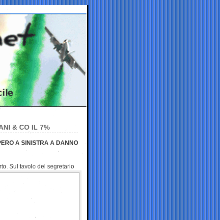
NI & CO IL 7%
PERO A SINISTRA A DANNO
rto. Sul tavolo del segretario