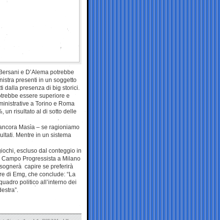
i Bersani e D’Alema potrebbe
inistra presenti in un soggetto
i dalla presenza di big storici.
potrebbe essere superiore e
ministrative a Torino e Roma
 un risultato al di sotto delle
e ancora Masìa – se ragioniamo
ultati. Mentre in un sistema
iochi, escluso dal conteggio in
to Campo Progressista a Milano
bisognerà capire se preferirà
tore di Emg, che conclude: “La
uadro politico all’interno dei
estra”.