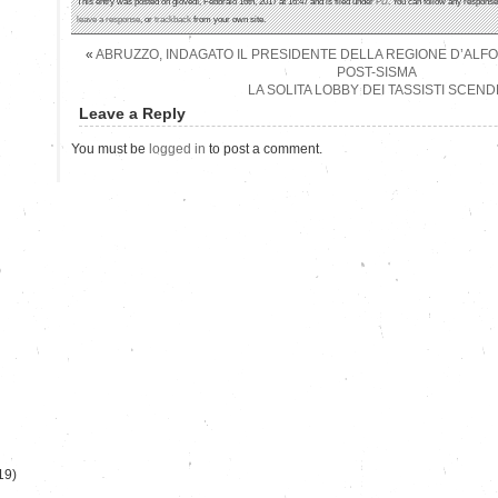
This entry was posted on giovedì, Febbraio 16th, 2017 at 16:47 and is filed under
PD
. You can follow any response
leave a response
, or
trackback
from your own site.
«
ABRUZZO, INDAGATO IL PRESIDENTE DELLA REGIONE D’ALFON
POST-SISMA
LA SOLITA LOBBY DEI TASSISTI SCEN
Leave a Reply
You must be
logged in
to post a comment.
)
19)