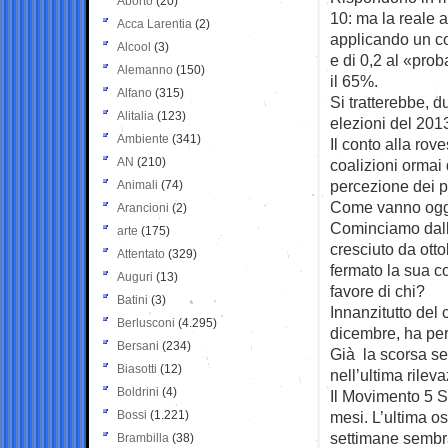
Aborto
(20)
10: ma la reale a
Acca Larentia
(2)
applicando un co
Alcool
(3)
e di 0,2 al «prob
Alemanno
(150)
il 65%.
Alfano
(315)
Si tratterebbe, d
Alitalia
(123)
elezioni del 201
Ambiente
(341)
Il conto alla rov
AN
(210)
coalizioni ormai
percezione dei pa
Animali
(74)
Come vanno oggi
Arancioni
(2)
Cominciamo dalle 
arte
(175)
cresciuto da otto
Attentato
(329)
fermato la sua co
Auguri
(13)
favore di chi?
Batini
(3)
Innanzitutto del c
Berlusconi
(4.295)
dicembre, ha per
Bersani
(234)
Già la scorsa se
Biasotti
(12)
nell’ultima rilev
Boldrini
(4)
Il Movimento 5 St
Bossi
(1.221)
mesi. L’ultima os
settimane sembra
Brambilla
(38)