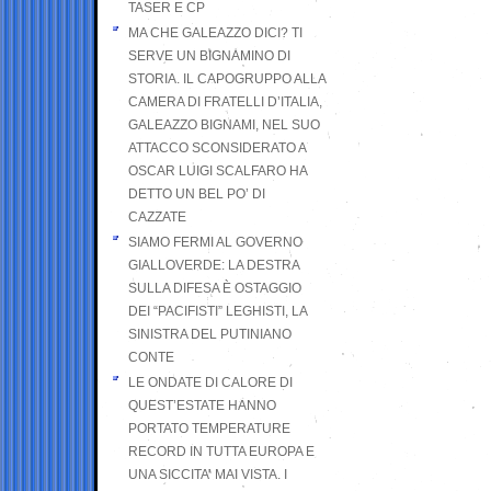
TASER E CP
MA CHE GALEAZZO DICI? TI
SERVE UN BIGNAMINO DI
STORIA. IL CAPOGRUPPO ALLA
CAMERA DI FRATELLI D’ITALIA,
GALEAZZO BIGNAMI, NEL SUO
ATTACCO SCONSIDERATO A
OSCAR LUIGI SCALFARO HA
DETTO UN BEL PO’ DI
CAZZATE
SIAMO FERMI AL GOVERNO
GIALLOVERDE: LA DESTRA
SULLA DIFESA È OSTAGGIO
DEI “PACIFISTI” LEGHISTI, LA
SINISTRA DEL PUTINIANO
CONTE
LE ONDATE DI CALORE DI
QUEST’ESTATE HANNO
PORTATO TEMPERATURE
RECORD IN TUTTA EUROPA E
UNA SICCITA’ MAI VISTA. I