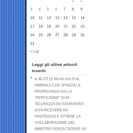
1
2
3
4
5
6
7
8
9
10
11
12
13
14
15
16
17
18
19
20
21
22
23
24
25
26
27
28
29
30
31
« Lug
Leggi gli ultimi articoli
inseriti
IL BLITZ DI SILVIA SALIS AL
VIMINALE CHE SPIAZZA LA
PROPAGANDA SULLA
“PERCEZIONE” DI IN-
SICUREZZA DEI SOVRANISTI:
SI FA RICEVERE DA
PIANTEDOSI E OTTIENE LA
COLLABORAZIONE DEL
MINISTRO SENZA CEDERE SU