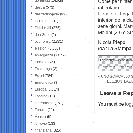
denuncia
(14.528)
Come per l’intenz
rallentano.
destra
(573)
I leader di Lega N
destradipopolo
(99)
inferiori della cl
Di Pietro
(101)
sette giorni. Mat
Diritti civili
(276)
Meloni (23) e Sil
don Gallo
(9)
economia
(2.331)
Nicola Piepoli
(da “
La Stampa”
elezioni
(3.303)
emergenza
(3.077)
This entry was posted o
Energia
(45)
responses to this entr
Esselunga
(2)
Esteri
(784)
«
UNO SCIACALLO SI
ELEZIONI LAZI
Eugenetica
(3)
Europa
(1.314)
Leave a Rep
Fassino
(13)
federalismo
(167)
You must be
log
Ferrara
(21)
Ferretti
(6)
ferrovie
(133)
finanziaria
(325)