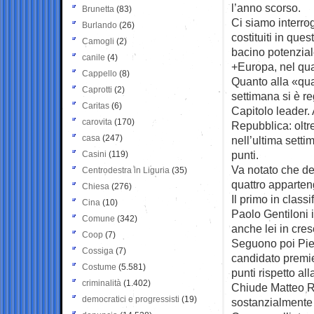
l’anno scorso.
Brunetta
(83)
Ci siamo interroga
Burlando
(26)
costituiti in que
Camogli
(2)
bacino potenzial
canile
(4)
+Europa, nel qua
Cappello
(8)
Quanto alla «qua
Caprotti
(2)
settimana si è re
Caritas
(6)
Capitolo leader. 
carovita
(170)
Repubblica: oltre
casa
(247)
nell’ultima setti
punti.
Casini
(119)
Va notato che de
Centrodestra in Liguria
(35)
quattro apparten
Chiesa
(276)
Il primo in class
Cina
(10)
Paolo Gentiloni 
Comune
(342)
anche lei in cres
Coop
(7)
Seguono poi Piet
Cossiga
(7)
candidato premie
Costume
(5.581)
punti rispetto al
criminalità
(1.402)
Chiude Matteo Ren
democratici e progressisti
(19)
sostanzialmente i