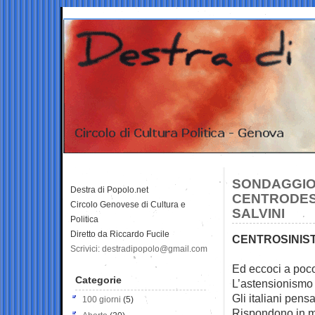
SONDAGGIO 
Destra di Popolo.net
CENTRODEST
Circolo Genovese di Cultura e
SALVINI
Politica
Diretto da Riccardo Fucile
CENTROSINIST
Scrivici: destradipopolo@gmail.com
Ed eccoci a poco
Categorie
L’astensionismo
Gli italiani pen
100 giorni
(5)
Rispondono in m