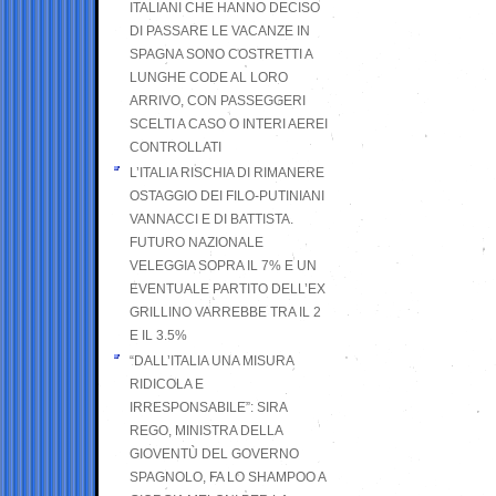
ITALIANI CHE HANNO DECISO
DI PASSARE LE VACANZE IN
SPAGNA SONO COSTRETTI A
LUNGHE CODE AL LORO
ARRIVO, CON PASSEGGERI
SCELTI A CASO O INTERI AEREI
CONTROLLATI
L’ITALIA RISCHIA DI RIMANERE
OSTAGGIO DEI FILO-PUTINIANI
VANNACCI E DI BATTISTA.
FUTURO NAZIONALE
VELEGGIA SOPRA IL 7% E UN
EVENTUALE PARTITO DELL’EX
GRILLINO VARREBBE TRA IL 2
E IL 3.5%
“DALL’ITALIA UNA MISURA
RIDICOLA E
IRRESPONSABILE”: SIRA
REGO, MINISTRA DELLA
GIOVENTÙ DEL GOVERNO
SPAGNOLO, FA LO SHAMPOO A