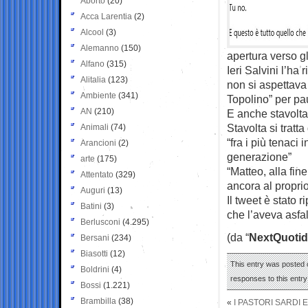
Aborto
(20)
Acca Larentia
(2)
Alcool
(3)
Alemanno
(150)
apertura verso gli
Alfano
(315)
Ieri Salvini l’ha 
Alitalia
(123)
non si aspettava 
Ambiente
(341)
Topolino” per pau
AN
(210)
E anche stavolta 
Stavolta si tratt
Animali
(74)
“fra i più tenaci
Arancioni
(2)
generazione”
arte
(175)
“Matteo, alla fi
Attentato
(329)
ancora al propri
Auguri
(13)
Il tweet è stato 
Batini
(3)
che l’aveva asfalt
Berlusconi
(4.295)
(da “
NextQuotid
Bersani
(234)
Biasotti
(12)
This entry was posted o
Boldrini
(4)
responses to this entr
Bossi
(1.221)
Brambilla
(38)
«
I PASTORI SARDI E