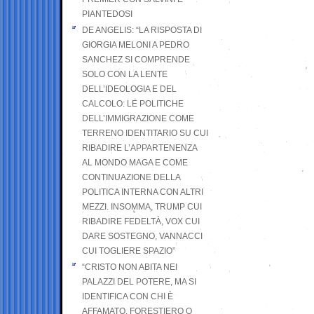
PIANTEDOSI
DE ANGELIS: “LA RISPOSTA DI
GIORGIA MELONI A PEDRO
SANCHEZ SI COMPRENDE
SOLO CON LA LENTE
DELL’IDEOLOGIA E DEL
CALCOLO: LE POLITICHE
DELL’IMMIGRAZIONE COME
TERRENO IDENTITARIO SU CUI
RIBADIRE L’APPARTENENZA
AL MONDO MAGA E COME
CONTINUAZIONE DELLA
POLITICA INTERNA CON ALTRI
MEZZI. INSOMMA, TRUMP CUI
RIBADIRE FEDELTÀ, VOX CUI
DARE SOSTEGNO, VANNACCI
CUI TOGLIERE SPAZIO”
“CRISTO NON ABITA NEI
PALAZZI DEL POTERE, MA SI
IDENTIFICA CON CHI È
AFFAMATO, FORESTIERO O