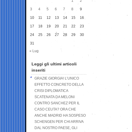
1
2
3
4
5
6
7
8
9
10
11
12
13
14
15
16
17
18
19
20
21
22
23
24
25
26
27
28
29
30
31
« Lug
Leggi gli ultimi articoli
inseriti
GRAZIE GIORGIA! L’UNICO
EFFETTO CONCRETO DELLA
CRISI DIPLOMATICA
SCATENATA DA MELONI
CONTRO SANCHEZ PER IL
CASO CEUTA? ORA CHE
ANCHE MADRID HA SOSPESO
SCHENGEN PER CHI ARRIVA
DAL NOSTRO PAESE, GLI