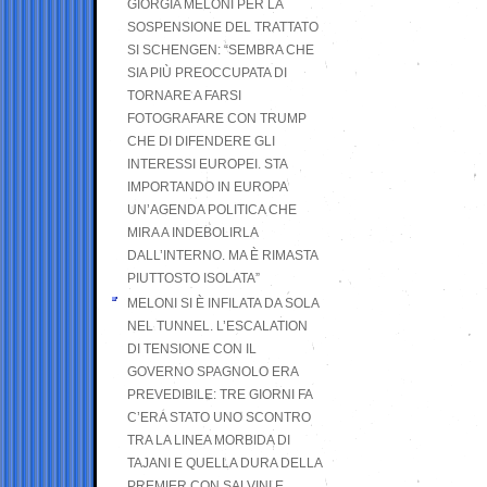
GIORGIA MELONI PER LA
SOSPENSIONE DEL TRATTATO
SI SCHENGEN: “SEMBRA CHE
SIA PIÙ PREOCCUPATA DI
TORNARE A FARSI
FOTOGRAFARE CON TRUMP
CHE DI DIFENDERE GLI
INTERESSI EUROPEI. STA
IMPORTANDO IN EUROPA
UN’AGENDA POLITICA CHE
MIRA A INDEBOLIRLA
DALL’INTERNO. MA È RIMASTA
PIUTTOSTO ISOLATA”
MELONI SI È INFILATA DA SOLA
NEL TUNNEL. L’ESCALATION
DI TENSIONE CON IL
GOVERNO SPAGNOLO ERA
PREVEDIBILE: TRE GIORNI FA
C’ERA STATO UNO SCONTRO
TRA LA LINEA MORBIDA DI
TAJANI E QUELLA DURA DELLA
PREMIER CON SALVINI E