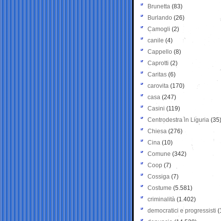
Brunetta
(83)
Burlando
(26)
Camogli
(2)
canile
(4)
Cappello
(8)
Caprotti
(2)
Caritas
(6)
carovita
(170)
casa
(247)
Casini
(119)
Centrodestra in Liguria
(35
Chiesa
(276)
Cina
(10)
Comune
(342)
Coop
(7)
Cossiga
(7)
Costume
(5.581)
criminalità
(1.402)
democratici e progressisti
(