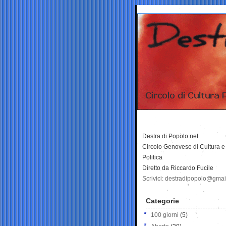
Destra di Popolo.net
Circolo Genovese di Cultura e
Politica
Diretto da Riccardo Fucile
Scrivici: destradipopolo@gma
Categorie
100 giorni
(5)