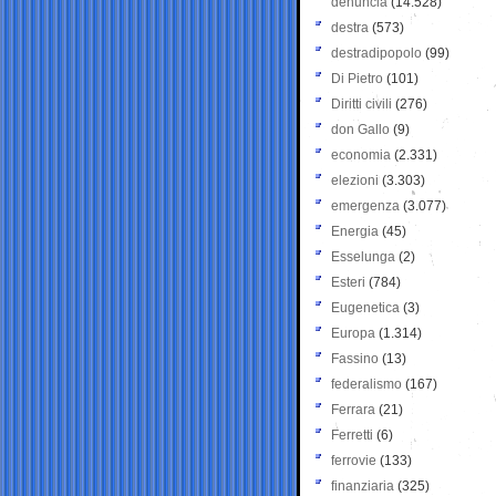
denuncia
(14.528)
destra
(573)
destradipopolo
(99)
Di Pietro
(101)
Diritti civili
(276)
don Gallo
(9)
economia
(2.331)
elezioni
(3.303)
emergenza
(3.077)
Energia
(45)
Esselunga
(2)
Esteri
(784)
Eugenetica
(3)
Europa
(1.314)
Fassino
(13)
federalismo
(167)
Ferrara
(21)
Ferretti
(6)
ferrovie
(133)
finanziaria
(325)