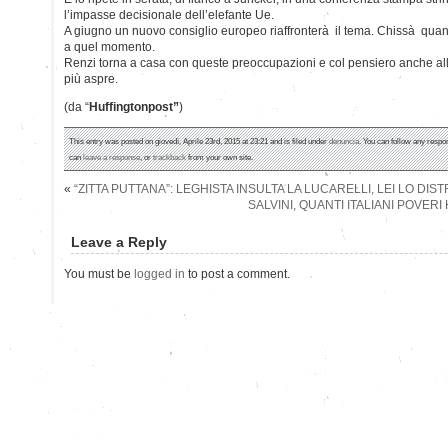
l’impasse decisionale dell’elefante Ue.
A giugno un nuovo consiglio europeo riaffronterà il tema. Chissà quanti
a quel momento.
Renzi torna a casa con queste preoccupazioni e col pensiero anche al
più aspre.
(da “
Huffingtonpost”
)
This entry was posted on giovedì, Aprile 23rd, 2015 at 23:21 and is filed under
denuncia
. You can follow any respo
can
leave a response
, or
trackback
from your own site.
«
“ZITTA PUTTANA”: LEGHISTA INSULTA LA LUCARELLI, LEI LO DIS
SALVINI, QUANTI ITALIANI POVERI
Leave a Reply
You must be
logged in
to post a comment.