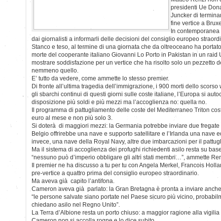
presidenti Ue Don
Juncker di termina
fine vertice a Bruxe
In contemporanea a
dai giornalisti a informarli delle decisioni del consiglio europeo straor
Stanco e teso, al termine di una giornata che da oltreoceano ha portato 
morte del cooperante italiano Giovanni Lo Porto in Pakistan in un raid U
mostrare soddisfazione per un vertice che ha risolto solo un pezzetto 
nemmeno quello.
E’ tutto da vedere, come ammette lo stesso premier.
Di fronte all’ultima tragedia dell’immigrazione, i 900 morti dello scorso
gli sbarchi continui di questi giorni sulle coste italiane, l’Europa si a
disposizione più soldi e più mezzi ma l’accoglienza no: quella no.
Il programma di pattugliamento delle coste del Mediterraneo Triton coste
euro al mese e non più solo 3.
Si doterà di maggiori mezzi: la Germania potrebbe inviare due fregate ne
Belgio offrirebbe una nave e supporto satellitare e l’Irlanda una nave 
invece, una nave della Royal Navy, altre due imbarcazioni per il pattugli
Ma il sistema di accoglienza dei profughi richiedenti asilo resta su base
“nessuno può d’imperio obbligare gli altri stati membri…”, ammette Ren
Il premier ne ha discusso a tu per tu con Angela Merkel, Francois Hol
pre-vertice a quattro prima del consiglio europeo straordinario.
Ma aveva già capito l’antifona.
Cameron aveva già parlato: la Gran Bretagna è pronta a inviare anche
“le persone salvate siano portate nel Paese sicuro più vicino, probabilm
chiedano asilo nel Regno Unito”.
La Terra d’Albione resta un porto chiuso: a maggior ragione alla vigilia
Cameron non si accolla rogne e lo dice subito.