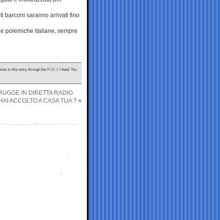
 barconi saranno arrivati fino
le polemiche italiane, sempre
nses to this entry through the
RSS 2.0
feed. You
TRUGGE IN DIRETTA RADIO
 HAI ACCOLTO A CASA TUA ?
»