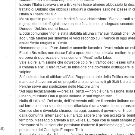
Eppure l’Italia sperava che a Bruxelles fosse almeno abbozzata la dis
trattato di Dublino che obbliga i rifugiati a chiedere asilo nel paese in 
l’Italia o i paesi del sud.
Ma su questo punto anche Merkel è stata chiarissima: “Siamo pronti a so
registrazione dei rifugiati deve essere fatta in modo adeguato secondo 
Dunque, Dublino non si tocca.
E oggi comunque “non è stata stabilita alcuna cifra” sui rifugiati che l’
aggiunge Merkel per smentire le voci secondo cui il vertice di oggi avr
attuali 5mila rifugiati a 10mila.
Nemmeno questo. Pure Juncker ammette laconico: “Avrei voluto un esit
E poi a Bruxelles non riesce l’altra operazione complicata: mettere in p
europea di sicurezza e difesa comune (Pesd) sulla Libia.
Vale a dire la missione che dovrebbe colpire il traffico degli esseri umani
li chiama Renzi, il loro racket, la missione che dovrebbe distruggere l
salpino.
)
Si è solo deciso di affidare all’Alto Rappresentante della Poltica ester
mandato di lavorare ad un progetto che convinca tutti gli Stati Ue e che
Perchè serve una risoluzione delle Nazioni Unite.
“Ad oggi tecnicamente — precisa Renzi — non c’è una missione sulla L
Libano, missione Onu a guida italiana, o sull’Afghanistan…”.
Nulla di tutto ciò. Del resto, dell’intervento militare il premier italiano 
sul terreno in una situazione così dilaniata è un azzardo incomprensib
Cornice che è diventata chiarissima oggi, quando il governo di Tripoli, 
dalla comunità internazionale, ha fatto sapere che non accetterà bom
territorio. Messaggio arrivato a Bruxelles, Europa con le mani sempre p
“Nessuno si fa illusioni che possiamo risolvere il problema oggi”, aveva 
19)
presidente del Consiglio Europeo Tusk.
E lo ripete in serata, di fianco a Juncker, in una conferenza stampa str