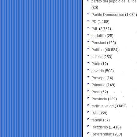
partito del popolo della libe
(30)
Partito Democratico
(1.034)
PD
(1.188)
PdL
(2.781)
pedofilia
(25)
Pensioni
(129)
Politica
(40.824)
polizia
(253)
Porto
(12)
povertà
(502)
Presepe
(14)
Primarie
(149)
Prodi
(52)
Provincia
(139)
radici e valori
(3.682)
RAI
(359)
rapine
(37)
Razzismo
(1.410)
Referendum
(200)