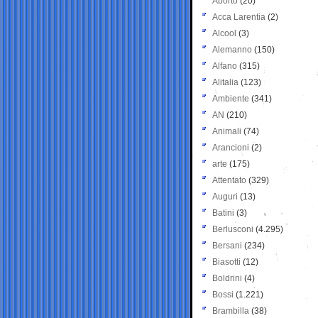
Aborto
(20)
Acca Larentia
(2)
Alcool
(3)
Alemanno
(150)
Alfano
(315)
Alitalia
(123)
Ambiente
(341)
AN
(210)
Animali
(74)
Arancioni
(2)
arte
(175)
Attentato
(329)
Auguri
(13)
Batini
(3)
Berlusconi
(4.295)
Bersani
(234)
Biasotti
(12)
Boldrini
(4)
Bossi
(1.221)
Brambilla
(38)