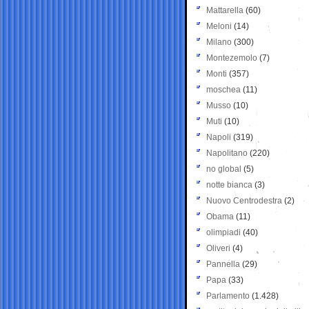
Mattarella
(60)
Meloni
(14)
Milano
(300)
Montezemolo
(7)
Monti
(357)
moschea
(11)
Musso
(10)
Muti
(10)
Napoli
(319)
Napolitano
(220)
no global
(5)
notte bianca
(3)
Nuovo Centrodestra
(2)
Obama
(11)
olimpiadi
(40)
Oliveri
(4)
Pannella
(29)
Papa
(33)
Parlamento
(1.428)