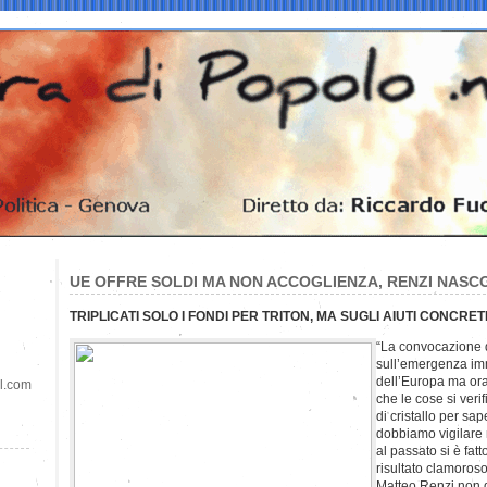
UE OFFRE SOLDI MA NON ACCOGLIENZA, RENZI NASC
TRIPLICATI SOLO I FONDI PER TRITON, MA SUGLI AIUTI CONCRE
“La convocazione 
sull’emergenza im
dell’Europa ma ora 
il.com
che le cose si ver
di cristallo per sap
dobbiamo vigilare 
al passato si è fat
risultato clamoros
Matteo Renzi non 