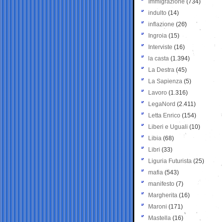
Immigrazione
(734)
indulto
(14)
inflazione
(26)
Ingroia
(15)
Interviste
(16)
la casta
(1.394)
La Destra
(45)
La Sapienza
(5)
Lavoro
(1.316)
LegaNord
(2.411)
Letta Enrico
(154)
Liberi e Uguali
(10)
Libia
(68)
Libri
(33)
Liguria Futurista
(25)
mafia
(543)
manifesto
(7)
Margherita
(16)
Maroni
(171)
Mastella
(16)