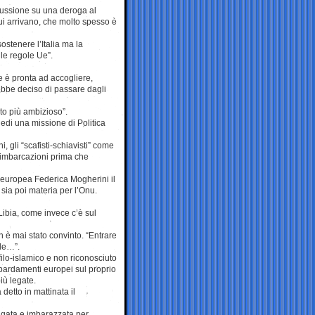
cussione su una deroga al
cui arrivano, che molto spesso è
stenere l’Italia ma la
le regole Ue”.
Ue è pronta ad accogliere,
ebbe deciso di passare dagli
o più ambizioso”.
iedi una missione di Politica
, gli “scafisti-schiavisti” come
e imbarcazioni prima che
a europea Federica Mogherini il
 sia poi materia per l’Onu.
ibia, come invece c’è sul
non è mai stato convinto. “Entrare
ile…”.
filo-islamico e non riconosciuto
bardamenti europei sul proprio
iù legate.
detto in mattinata il
ingata e imbarazzata per