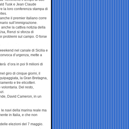
ald Tusk e Jean Claude
re la loro conferenza stampa di
lles.
nche il premier italiano corre
dinario sull’immigrazione.
anche la cattiva notizia della
sa, Renzi si sforza di
dei problemi sul campo. O forse
 weekend nel canale di Sicilia e
utoconvoca d’urgenza, mette a
rà d’ora in poi 9 milioni di
l giro di cinque giorni, il
equipaggiata, la Gran Bretagna,
amento e tre elicotteri.
 volontaria. Del resto,
zi.
lande, David Cameron, in un
 le navi della marina reale ma
ente in Italia, e che non
 delle elezioni del 7 maggio.