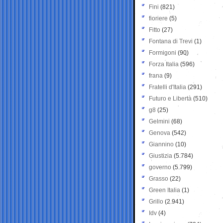
Fini
(821)
fioriere
(5)
Fitto
(27)
Fontana di Trevi
(1)
Formigoni
(90)
Forza Italia
(596)
frana
(9)
Fratelli d'Italia
(291)
Futuro e Libertà
(510)
g8
(25)
Gelmini
(68)
Genova
(542)
Giannino
(10)
Giustizia
(5.784)
governo
(5.799)
Grasso
(22)
Green Italia
(1)
Grillo
(2.941)
Idv
(4)