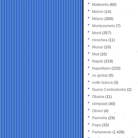
Mattarella
(60)
Meloni
(14)
Milano
(300)
Montezemolo
(7)
Monti
(357)
moschea
(11)
Musso
(10)
Muti
(10)
Napoli
(319)
Napolitano
(220)
no global
(5)
notte bianca
(3)
Nuovo Centrodestra
(2)
Obama
(11)
olimpiadi
(40)
Oliveri
(4)
Pannella
(29)
Papa
(33)
Parlamento
(1.428)