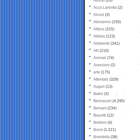
Aborto
(20)
Acca Larentia
(2)
Alcool
(3)
Alemanno
(150)
Alfano
(315)
Alitalia
(123)
Ambiente
(341)
AN
(210)
Animali
(74)
Arancioni
(2)
arte
(175)
Attentato
(329)
Auguri
(13)
Batini
(3)
Berlusconi
(4.295)
Bersani
(234)
Biasotti
(12)
Boldrini
(4)
Bossi
(1.221)
Brambilla
(38)