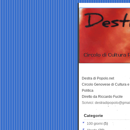
Destra di Popolo.net
Circolo Genovese di Cultura e
Politica
Diretto da Riccardo Fucile
Scrivici: destradipopolo@gma
Categorie
100 giorni
(5)