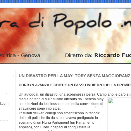
UN DISASTRO PER LA MAY: TORY SENZA MAGGIORANZ
CORBYN AVANZA E CHIEDE UN PASSO INDIETRO DELLA PREMI
Un autogoal, un disastro, una scommessa persa. Cambiano le parole, ma
media britannici sul risultato ottenuto da Theresa May
il.com
alle elezioni da lei stessa indette nella convinzione di
stravincere sono impietosi.
I risultati dei vari collegi non smentiscono lo “shock”
dell’exit poll, che fin da subito aveva prefigurato lo
scenario di un Hung Parliament (un Parlamento
appeso), con i Tory incapaci di conquistare la