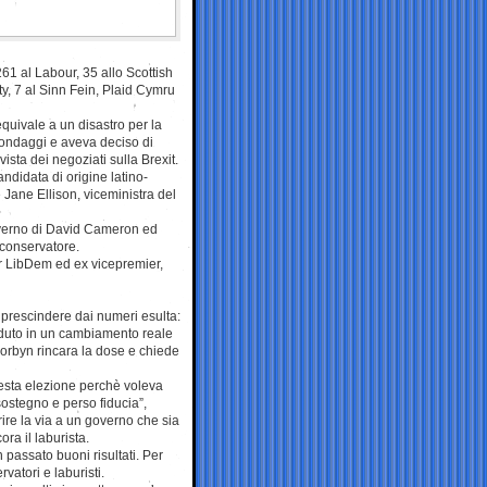
61 al Labour, 35 allo Scottish
ty, 7 al Sinn Fein, Plaid Cymru
quivale a un disastro per la
sondaggi e aveva deciso di
ista dei negoziati sulla Brexit.
didata di origine latino-
Jane Ellison, viceministra del
verno di David Cameron ed
 conservatore.
er LibDem ed ex vicepremier,
a prescindere dai numeri esulta:
reduto in un cambiamento reale
Corbyn rincara la dose e chiede
uesta elezione perchè voleva
ostegno e perso fiducia”,
re la via a un governo che sia
ra il laburista.
 passato buoni risultati. Per
vatori e laburisti.