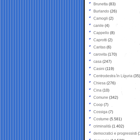
Brunetta
(83)
Burlando
(26)
Camogli
(2)
canile
(4)
Cappello
(8)
Caprotti
(2)
Caritas
(6)
carovita
(170)
casa
(247)
Casini
(119)
Centrodestra in Liguria
(35
Chiesa
(276)
Cina
(10)
Comune
(342)
Coop
(7)
Cossiga
(7)
Costume
(5.581)
criminalità
(1.402)
democratici e progressisti
(