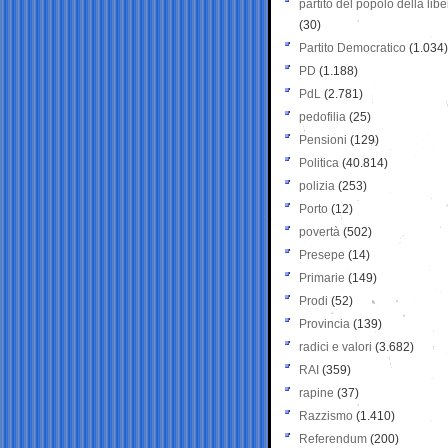
partito del popolo della libe
(30)
Partito Democratico
(1.034)
PD
(1.188)
PdL
(2.781)
pedofilia
(25)
Pensioni
(129)
Politica
(40.814)
polizia
(253)
Porto
(12)
povertà
(502)
Presepe
(14)
Primarie
(149)
Prodi
(52)
Provincia
(139)
radici e valori
(3.682)
RAI
(359)
rapine
(37)
Razzismo
(1.410)
Referendum
(200)