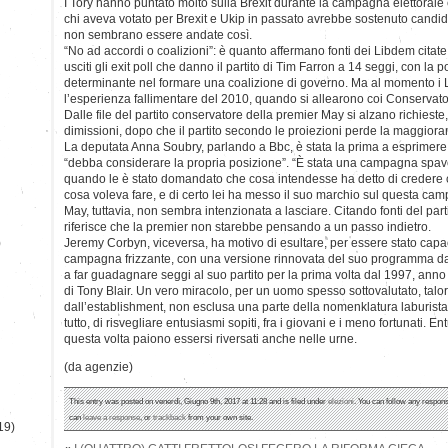
I Tory hanno puntato molto sulla Brexit durante la campagna elettorale 
chi aveva votato per Brexit e Ukip in passato avrebbe sostenuto candid
non sembrano essere andate così.
“No ad accordi o coalizioni”: è quanto affermano fonti dei Libdem cit
usciti gli exit poll che danno il partito di Tim Farron a 14 seggi, con la
determinante nel formare una coalizione di governo. Ma al momento i Li
l’esperienza fallimentare del 2010, quando si allearono coi Conservat
Dalle file del partito conservatore della premier May si alzano richieste
dimissioni, dopo che il partito secondo le proiezioni perde la maggior
La deputata Anna Soubry, parlando a Bbc, è stata la prima a esprimere
“debba considerare la propria posizione”. “È stata una campagna spav
quando le è stato domandato che cosa intendesse ha detto di credere ch
cosa voleva fare, e di certo lei ha messo il suo marchio sul questa ca
May, tuttavia, non sembra intenzionata a lasciare. Citando fonti del pa
riferisce che la premier non starebbe pensando a un passo indietro.
)
Jeremy Corbyn, viceversa, ha motivo di esultare, per essere stato cap
campagna frizzante, con una versione rinnovata del suo programma da 
a far guadagnare seggi al suo partito per la prima volta dal 1997, anno d
di Tony Blair. Un vero miracolo, per un uomo spesso sottovalutato, talor
dall’establishment, non esclusa una parte della nomenklatura laburista
tutto, di risvegliare entusiasmi sopiti, fra i giovani e i meno fortunati. 
questa volta paiono essersi riversati anche nelle urne.
(da agenzie)
This entry was posted on venerdì, Giugno 9th, 2017 at 11:28 and is filed under
elezioni
. You can follow any respons
can
leave a response
, or
trackback
from your own site.
19)