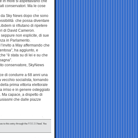
e in molti si aspettavano che
ati conservatori. Ma le cose
ate da Sky News dopo che sono
 possibilità che possa diventare
bdem si rifiutano di ripetere
ori di David Cameron.
, seppure non esplicite, di sue
anza in Parlamento.
 l’invito a May affermando che
entosa”, ha aggiunto, e
e “è stata su di lei e su che
mpagna”.
rtito conservatore, SkyNews
ace di condurre a 68 anni una
vecchio socialista, tornando
ella prima vittoria elettorale
a irriso e in genere osteggiato
. Ma capace, a dispetto di
Entusiasmi che dalle piazze
es to this entry through the
RSS 2.0
feed. You