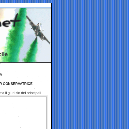
A
ER CONSERVATRICE
 il giudizio dei principali