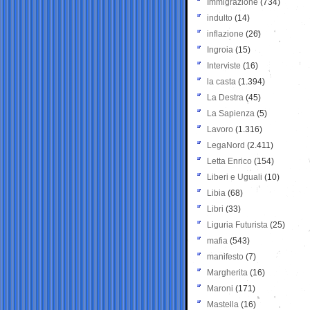
Immigrazione
(734)
indulto
(14)
inflazione
(26)
Ingroia
(15)
Interviste
(16)
la casta
(1.394)
La Destra
(45)
La Sapienza
(5)
Lavoro
(1.316)
LegaNord
(2.411)
Letta Enrico
(154)
Liberi e Uguali
(10)
Libia
(68)
Libri
(33)
Liguria Futurista
(25)
mafia
(543)
manifesto
(7)
Margherita
(16)
Maroni
(171)
Mastella
(16)