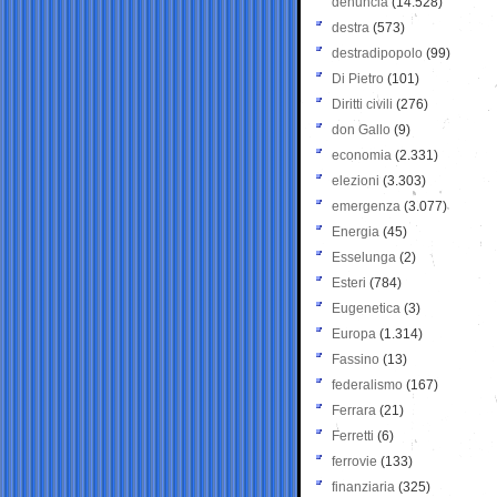
denuncia
(14.528)
destra
(573)
destradipopolo
(99)
Di Pietro
(101)
Diritti civili
(276)
don Gallo
(9)
economia
(2.331)
elezioni
(3.303)
emergenza
(3.077)
Energia
(45)
Esselunga
(2)
Esteri
(784)
Eugenetica
(3)
Europa
(1.314)
Fassino
(13)
federalismo
(167)
Ferrara
(21)
Ferretti
(6)
ferrovie
(133)
finanziaria
(325)