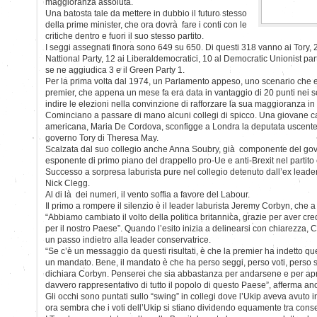
maggioranza assoluta.
Una batosta tale da mettere in dubbio il futuro stesso
della prime minister, che ora dovrà fare i conti con le
critiche dentro e fuori il suo stesso partito.
I seggi assegnati finora sono 649 su 650. Di questi 318 vanno ai Tory, 2
Nattional Party, 12 ai Liberaldemocratici, 10 al Democratic Unionist par
se ne aggiudica 3 e il Green Party 1.
Per la prima volta dal 1974, un Parlamento appeso, uno scenario che e
premier, che appena un mese fa era data in vantaggio di 20 punti nei 
indire le elezioni nella convinzione di rafforzare la sua maggioranza in v
Cominciano a passare di mano alcuni collegi di spicco. Una giovane can
americana, Maria De Cordova, sconfigge a Londra la deputata uscente 
governo Tory di Theresa May.
Scalzata dal suo collegio anche Anna Soubry, già componente del go
esponente di primo piano del drappello pro-Ue e anti-Brexit nel partito
Successo a sorpresa laburista pure nel collegio detenuto dall’ex lead
Nick Clegg.
Al di là dei numeri, il vento soffia a favore del Labour.
Il primo a rompere il silenzio è il leader laburista Jeremy Corbyn, che 
“Abbiamo cambiato il volto della politica britannica, grazie per aver c
per il nostro Paese”. Quando l’esito inizia a delinearsi con chiarezza, 
un passo indietro alla leader conservatrice.
“Se c’è un messaggio da questi risultati, è che la premier ha indetto q
un mandato. Bene, il mandato è che ha perso seggi, perso voti, perso s
dichiara Corbyn. Penserei che sia abbastanza per andarsene e per apri
davvero rappresentativo di tutto il popolo di questo Paese”, afferma anco
Gli occhi sono puntati sullo “swing” in collegi dove l’Ukip aveva avuto in
ora sembra che i voti dell’Ukip si stiano dividendo equamente tra conser