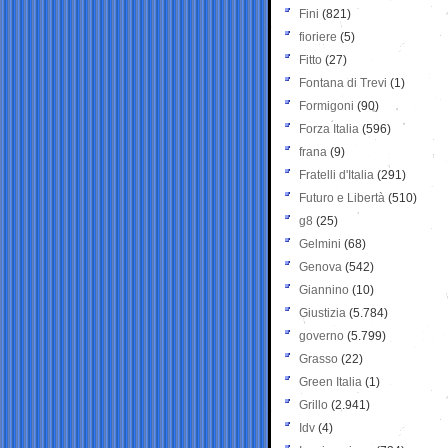
Fini
(821)
fioriere
(5)
Fitto
(27)
Fontana di Trevi
(1)
Formigoni
(90)
Forza Italia
(596)
frana
(9)
Fratelli d'Italia
(291)
Futuro e Libertà
(510)
g8
(25)
Gelmini
(68)
Genova
(542)
Giannino
(10)
Giustizia
(5.784)
governo
(5.799)
Grasso
(22)
Green Italia
(1)
Grillo
(2.941)
Idv
(4)