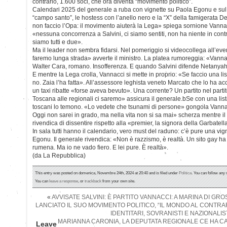
contrario, 1.600 soci, che ora diventa “movimento politico”.
Calendari 2025 del generale a ruba con vignette su Paola Egonu e su
“campo santo”, le hostess con l’anello nero e la “X” della famigerata Dec
non faccio l’Opa: il movimento aiuterà la Lega» spiega sornione Vann
«nessuna concorrenza a Salvini, ci siamo sentiti, non ha niente in contra
siamo tutti e due».
Ma il leader non sembra fidarsi. Nel pomeriggio si videocollega all’even
faremo lunga strada» avverte il ministro. La platea rumoreggia: «Vanna
Walter Cara, romano. Insofferenza. E quando Salvini difende Netanyahu
E mentre la Lega crolla, Vannacci si mette in proprio: «Se faccio una l
no. Zaia l’ha fatta». All’assessore leghista veneto Marcato che lo ha ac
un taxi ribatte «forse aveva bevuto». Una corrente? Un partito nel part
Toscana alle regionali ci saremo» assicura il generale.bSe con una lista
toscani lo temono. «Lo vedete che tsunami di persone» gongola Vanna
Oggi non sarei in grado, ma nella vita non si sa mai» scherza mentre il
rivendica di dissentire rispetto alla «premier, la signora della Garbatella
In sala tutti hanno il calendario, vero must del raduno: c’è pure una vign
Egonu. Il generale rivendica: «Non è razzismo, è realtà. Un sito gay h
rumena. Ma io ne vado fiero. E lei pure. È realtà».
(da La Repubblica)
This entry was posted on domenica, Novembre 24th, 2024 at 20:40 and is filed under
Politica
. You can follow any 
You can
leave a response
, or
trackback
from your own site.
«
AVVISATE SALVINI: È PARTITO VANNACCI: A MARINA DI GR
LANCIATO IL SUO MOVIMENTO POLITICO, “IL MONDO AL CONTRAR
IDENTITARI, SOVRANISTI E NAZIONALIST
MARIANNA CARONIA, LA DEPUTATA REGIONALE CE HA CA
Leave