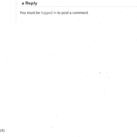
a Reply
You must be
logged in
to post a comment.
)
19)