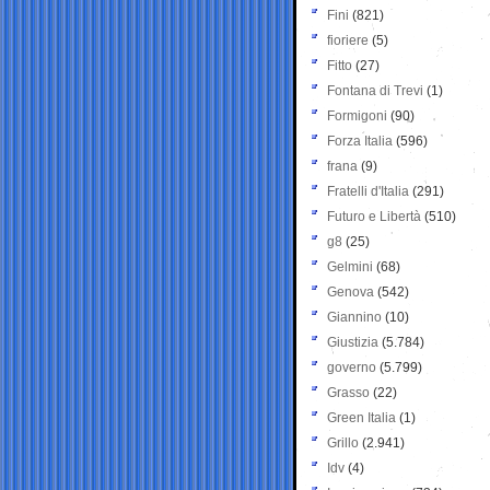
Fini
(821)
fioriere
(5)
Fitto
(27)
Fontana di Trevi
(1)
Formigoni
(90)
Forza Italia
(596)
frana
(9)
Fratelli d'Italia
(291)
Futuro e Libertà
(510)
g8
(25)
Gelmini
(68)
Genova
(542)
Giannino
(10)
Giustizia
(5.784)
governo
(5.799)
Grasso
(22)
Green Italia
(1)
Grillo
(2.941)
Idv
(4)