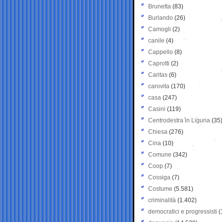
Brunetta
(83)
Burlando
(26)
Camogli
(2)
canile
(4)
Cappello
(8)
Caprotti
(2)
Caritas
(6)
carovita
(170)
casa
(247)
Casini
(119)
Centrodestra in Liguria
(35
Chiesa
(276)
Cina
(10)
Comune
(342)
Coop
(7)
Cossiga
(7)
Costume
(5.581)
criminalità
(1.402)
democratici e progressisti
(