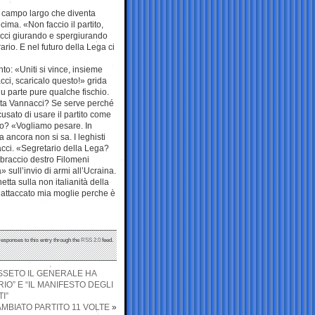
l campo largo che diventa
ima. «Non faccio il partito,
acci giurando e spergiurando
rio. E nel futuro della Lega ci
to: «Uniti si vince, insieme
cci, scaricalo questo!» grida
 parte pure qualche fischio.
ista Vannacci? Se serve perché
cusato di usare il partito come
ito? «Vogliamo pesare. In
 ancora non si sa. I leghisti
cci. «Segretario della Lega?
 braccio destro Filomeni
» sull’invio di armi all’Ucraina.
etta sulla non italianità della
a attaccato mia moglie perche è
responses to this entry through the
RSS 2.0
feed.
OSSETO IL GENERALE HA
IO” E “IL MANIFESTO DEGLI
I”
MBIATO PARTITO 11 VOLTE
»