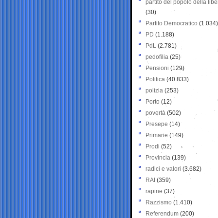
partito del popolo della libe
(30)
Partito Democratico
(1.034)
PD
(1.188)
PdL
(2.781)
pedofilia
(25)
Pensioni
(129)
Politica
(40.833)
polizia
(253)
Porto
(12)
povertà
(502)
Presepe
(14)
Primarie
(149)
Prodi
(52)
Provincia
(139)
radici e valori
(3.682)
RAI
(359)
rapine
(37)
Razzismo
(1.410)
Referendum
(200)