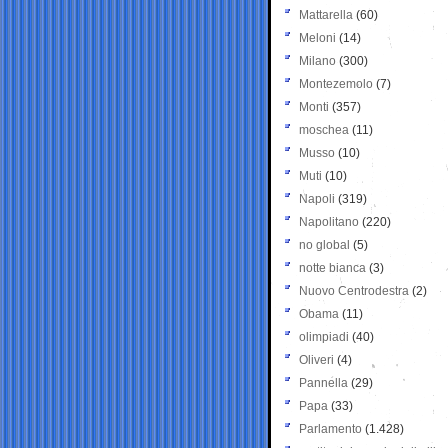
Mattarella
(60)
Meloni
(14)
Milano
(300)
Montezemolo
(7)
Monti
(357)
moschea
(11)
Musso
(10)
Muti
(10)
Napoli
(319)
Napolitano
(220)
no global
(5)
notte bianca
(3)
Nuovo Centrodestra
(2)
Obama
(11)
olimpiadi
(40)
Oliveri
(4)
Pannella
(29)
Papa
(33)
Parlamento
(1.428)