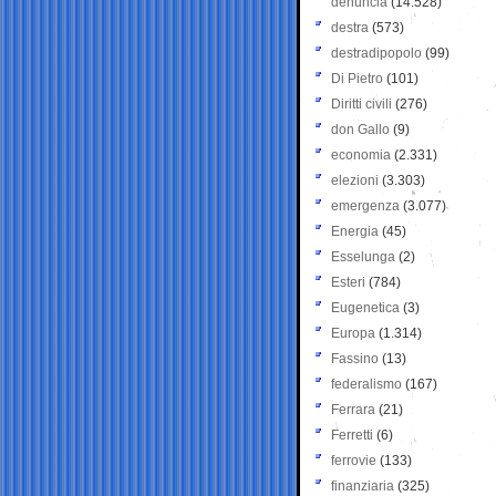
denuncia
(14.528)
destra
(573)
destradipopolo
(99)
Di Pietro
(101)
Diritti civili
(276)
don Gallo
(9)
economia
(2.331)
elezioni
(3.303)
emergenza
(3.077)
Energia
(45)
Esselunga
(2)
Esteri
(784)
Eugenetica
(3)
Europa
(1.314)
Fassino
(13)
federalismo
(167)
Ferrara
(21)
Ferretti
(6)
ferrovie
(133)
finanziaria
(325)