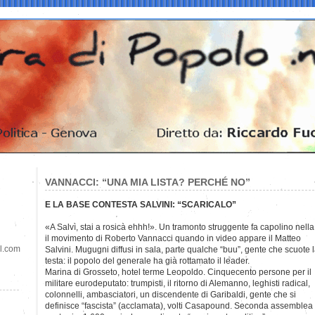
VANNACCI: “UNA MIA LISTA? PERCHÉ NO”
E LA BASE CONTESTA SALVINI: “SCARICALO”
«A Salvì, stai a rosicà ehhh!». Un tramonto struggente fa capolino nella
il movimento di Roberto Vannacci quando in video appare il Matteo
il.com
Salvini. Mugugni diffusi in sala, parte qualche “buu”, gente che scuote 
testa: il popolo del generale ha già rottamato il leader.
Marina di Grosseto, hotel terme Leopoldo. Cinquecento persone per il
militare eurodeputato: trumpisti, il ritorno di Alemanno, leghisti radical,
colonnelli, ambasciatori, un discendente di Garibaldi, gente che si
definisce “fascista” (acclamata), volti Casapound. Seconda assemblea