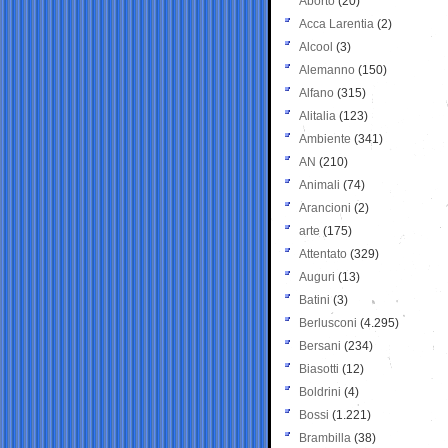
Aborto
(20)
Acca Larentia
(2)
Alcool
(3)
Alemanno
(150)
Alfano
(315)
Alitalia
(123)
Ambiente
(341)
AN
(210)
Animali
(74)
Arancioni
(2)
arte
(175)
Attentato
(329)
Auguri
(13)
Batini
(3)
Berlusconi
(4.295)
Bersani
(234)
Biasotti
(12)
Boldrini
(4)
Bossi
(1.221)
Brambilla
(38)