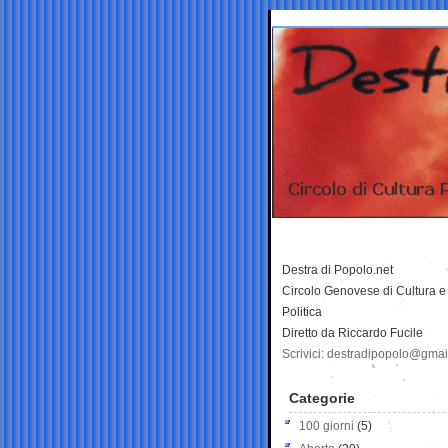
Destra di Popolo.net
Circolo Genovese di Cultura e
Politica
Diretto da Riccardo Fucile
Scrivici: destradipopolo@gma
Categorie
100 giorni
(5)