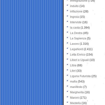
Immigrazione
(734)
indulto
(14)
inflazione
(26)
Ingroia
(15)
Interviste
(16)
la casta
(1.394)
La Destra
(45)
La Sapienza
(5)
Lavoro
(1.316)
LegaNord
(2.411)
Letta Enrico
(154)
Liberi e Uguali
(10)
Libia
(68)
Libri
(33)
Liguria Futurista
(25)
mafia
(543)
manifesto
(7)
Margherita
(16)
Maroni
(171)
Mastella
(16)