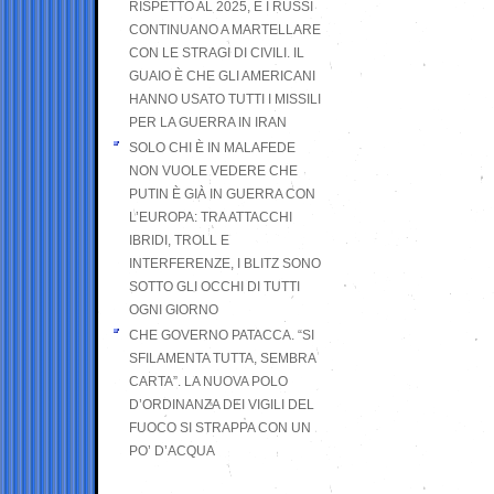
RISPETTO AL 2025, E I RUSSI
CONTINUANO A MARTELLARE
CON LE STRAGI DI CIVILI. IL
GUAIO È CHE GLI AMERICANI
HANNO USATO TUTTI I MISSILI
PER LA GUERRA IN IRAN
SOLO CHI È IN MALAFEDE
NON VUOLE VEDERE CHE
PUTIN È GIÀ IN GUERRA CON
L’EUROPA: TRA ATTACCHI
IBRIDI, TROLL E
INTERFERENZE, I BLITZ SONO
SOTTO GLI OCCHI DI TUTTI
OGNI GIORNO
CHE GOVERNO PATACCA. “SI
SFILAMENTA TUTTA, SEMBRA
CARTA”. LA NUOVA POLO
D’ORDINANZA DEI VIGILI DEL
FUOCO SI STRAPPA CON UN
PO’ D’ACQUA