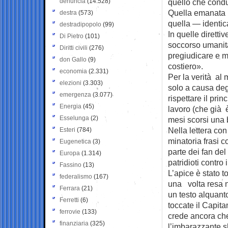
denuncia
(14.528)
quello che conduc
Quella emanata p
destra
(573)
quella — identic
destradipopolo
(99)
In quelle diretti
Di Pietro
(101)
soccorso umanita
Diritti civili
(276)
pregiudicare e me
don Gallo
(9)
costiero».
economia
(2.331)
Per la verità al
elezioni
(3.303)
solo a causa degl
emergenza
(3.077)
rispettare il pri
Energia
(45)
lavoro (che già 
Esselunga
(2)
mesi scorsi una 
Nella lettera con
Esteri
(784)
minatoria frasi 
Eugenetica
(3)
parte dei fan de
Europa
(1.314)
patridioti contro 
Fassino
(13)
L’apice è stato 
federalismo
(167)
una volta resa n
Ferrara
(21)
un testo alquant
Ferretti
(6)
toccate il Capit
ferrovie
(133)
crede ancora che
finanziaria
(325)
l’imbarazzante sh