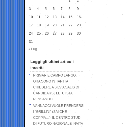
1
2
3
4
5
6
7
8
9
10
11
12
13
14
15
16
17
18
19
20
21
22
23
24
25
26
27
28
29
30
31
« Lug
Leggi gli ultimi articoli
inseriti
PRIMARIE CAMPO LARGO,
ORA SONO IN TANTI A
CHIEDERE A SILVIA SALIS DI
CANDIDARSI: LEI CI STA
PENSANDO
VANNACCI VUOLE PRENDERSI
I “GRILLINI” (SAI CHE
COPPIA…). IL CENTRO STUDI
DI FUTURO NAZIONALE INVITA