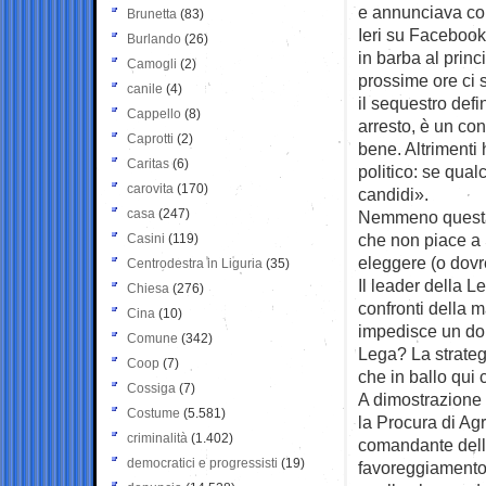
e annunciava con
Brunetta
(83)
Ieri su Facebook 
Burlando
(26)
in barba al prin
Camogli
(2)
prossime ore ci s
canile
(4)
il sequestro defin
Cappello
(8)
arresto, è un co
Caprotti
(2)
bene. Altrimenti
Caritas
(6)
politico: se qual
carovita
(170)
candidi».
casa
(247)
Nemmeno questa 
che non piace a S
Casini
(119)
eleggere (o dovr
Centrodestra in Liguria
(35)
Il leader della L
Chiesa
(276)
confronti della m
Cina
(10)
impedisce un dom
Comune
(342)
Lega? La strategi
Coop
(7)
che in ballo qui c
Cossiga
(7)
A dimostrazione c
Costume
(5.581)
la Procura di Ag
criminalità
(1.402)
comandante della
democratici e progressisti
(19)
favoreggiamento