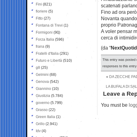
Fini
(821)
scatenati parland
fioriere
(5)
Fino ad ora però 
Novanta quando e
Fitto
(27)
proprio Patronag
Fontana di Trevi
(1)
A voler pensar m
Formigoni
(90)
cerca di intimid
Forza Italia
(596)
frana
(9)
(da “
NextQuotid
Fratelli d'Italia
(291)
This entry was posted o
Futuro e Libertà
(510)
responses to this entr
g8
(25)
Gelmini
(68)
«
DA ZECCHE PAD
Genova
(542)
LA BUFALA DI SA
Giannino
(10)
Leave a Rep
Giustizia
(5.784)
governo
(5.799)
You must be
log
Grasso
(22)
Green Italia
(1)
Grillo
(2.941)
Idv
(4)