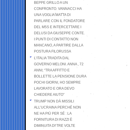
BEPPE GRILLO A UN
CONFRONTO. VANNACCI HA
UNA VOGLIA MATTA DI
PARLARE CON IL FONDATORE
DEL M5S E INTERCETTARE I
DELUSI DA GIUSEPPE CONTE.
I PUNTI DI CONTATTO NON
MANCANO, A PARTIRE DALLA
POSTURA FILORUSSA
L’ITALIA TRADITA DAL
GOVERNO MELONI. ANNA , 72
ANNI; “TRA AFFITTO E
BOLLETTE LA PENSIONE DURA
POCHI GIORNI, HO SEMPRE
LAVORATO E ORA DEVO
CHIEDERE AIUTO”
TRUMP NON DÀ MISSILI
ALL’UCRAINA PERCHÉ NON
NE HA PIÙ PER SÉ : LA
FORNITURA DI RAZZI È
DIMINUITA DI TRE VOLTE