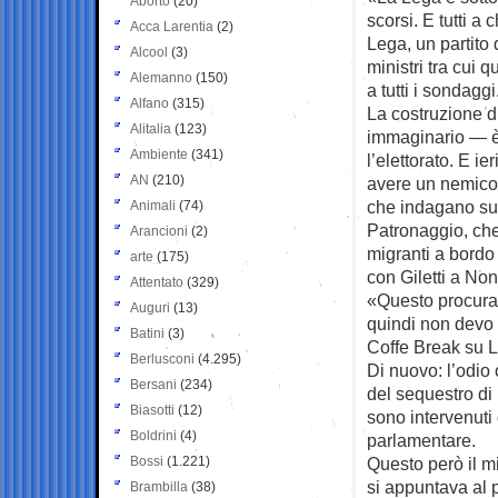
Aborto
(20)
scorsi. E tutti a
c
Acca Larentia
(2)
Lega, un partito
Alcool
(3)
ministri tra cui q
Alemanno
(150)
a tutti i sondaggi
Alfano
(315)
La costruzione d
Alitalia
(123)
immaginario — è
Ambiente
(341)
l’elettorato. E ie
AN
(210)
avere un nemico 
che indagano su 
Animali
(74)
Patronaggio, che
Arancioni
(2)
migranti a bordo 
arte
(175)
con Giletti a Non
Attentato
(329)
«Questo procurat
Auguri
(13)
quindi non devo 
Batini
(3)
Coffe Break su L
Berlusconi
(4.295)
Di nuovo: l’odio 
Bersani
(234)
del sequestro di 
Biasotti
(12)
sono intervenuti
Boldrini
(4)
parlamentare.
Bossi
(1.221)
Questo però il m
si appuntava al 
Brambilla
(38)