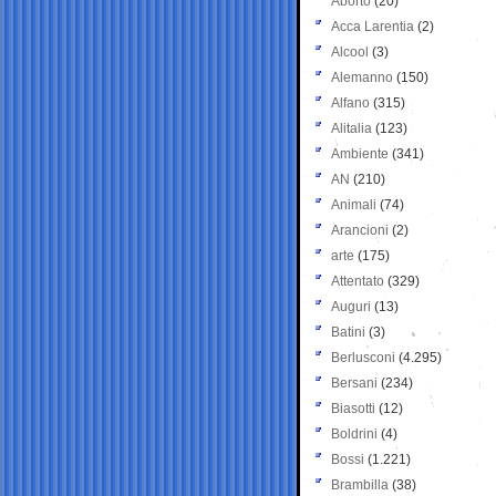
Aborto
(20)
Acca Larentia
(2)
Alcool
(3)
Alemanno
(150)
Alfano
(315)
Alitalia
(123)
Ambiente
(341)
AN
(210)
Animali
(74)
Arancioni
(2)
arte
(175)
Attentato
(329)
Auguri
(13)
Batini
(3)
Berlusconi
(4.295)
Bersani
(234)
Biasotti
(12)
Boldrini
(4)
Bossi
(1.221)
Brambilla
(38)