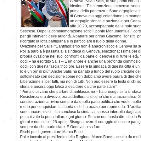
Genova, Silvia Salis, al suo primo corteo d
tricolore: “È un’emozione immensa, vedo 
prima della partenza – Sono orgogliosa tut
di Genova ma oggi celebriamo un momento 
un orgoglio storico e nazionale per Genova”
alle 10.20, accompagnato dalle note suon
Sestrese. Dopo la commemorazione sotto il ponte Monumentale il corteo
per gli interventi delle autorità. A parlare per primo Giacomo Ronzitti, p
ricordato la lotta partigiana e in particolare il ruolo della donne.
Ovazione per Salis: “L’antifascismo non è anacronistico e Genova sa s
Poi la parola è passata alla sindaca di Genova, emozionatissima per gli 
propria ovazione nei suoi confronti da parte di genovesi di tutte le età
oggi – ha esordito Salis – È un onore e anche una profonda commozion
oggi, con questa fascia tricolore. Essere la sindaca di questa città è un
lo è un po’ di più”. Anche Salis ha parlato a lungo del ruolo cruciale d
sottolineato con decisione come non dobbiamo avere paura di dire che i
Liberazione sì per tutti, ma non di tutti. Non può essere la festa di chi s
storia e ancora oggi fatica a decidere da che parte stare”.
“Prima dicevano che parlare di antifascismo – ha proseguito la sindaca
Resistenza era divisivo, ora addirittura ci dicono che è anacronistico.
considerazioni arrivino sempre da quella parte politica che vuole mette
morto per conquistare la libertà e chi ha ucciso per reprimerla. “L’anti
sono anacronistici – ha concluso la sindaca, spesso interrotta dagli a
per cui vale la pena lottare ogni giorno. Perché non basta dire che la Fe
giorni e non solo il 25 aprile. Bisogna avere il coraggio di essere partig
sempre da che parte stare. E Genova lo sa fare.
Fischi per il governatore Marco Bucci
Poi è toccato al presidente della Regione Marco Bucci, accolto da molti 