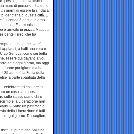
i questo tipo con la fascia
un mare di persone – ha detto
ti i giorni di essere la sindaca
identitaria di questa città. È
. Il corteo è partito intorno
ate dalla Filarmonica
 è arrivato in piazza Matteotti
residente Ilsrec, che ha
empre da che parte stare”
applausi, a tratti una vera e
. “Ciao Genova, come sei bella
e, essere qui davanti a voi,
 privilegio ogni giorno, ma oggi
elle donne partigiane ma ha
l 25 aprile è la Festa della
celse la parte sbagliata della
 – celebrare ed esaltare la
 Sarà un caso che queste
re sullo stesso piano chi è
fascismo e la Liberazione non
pplausi – Sono un patrimonio
sta della Liberazione è tutti i
iani ogni giorno. Di scegliere
fischi al punto che Salis ha