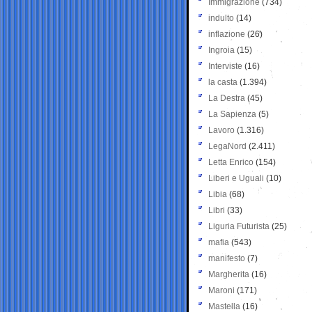
Immigrazione
(734)
indulto
(14)
inflazione
(26)
Ingroia
(15)
Interviste
(16)
la casta
(1.394)
La Destra
(45)
La Sapienza
(5)
Lavoro
(1.316)
LegaNord
(2.411)
Letta Enrico
(154)
Liberi e Uguali
(10)
Libia
(68)
Libri
(33)
Liguria Futurista
(25)
mafia
(543)
manifesto
(7)
Margherita
(16)
Maroni
(171)
Mastella
(16)