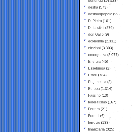
denuncia
(14.528)
destra
(573)
destradipopolo
(99)
Di Pietro
(101)
Diritti civili
(276)
don Gallo
(9)
economia
(2.331)
elezioni
(3.303)
emergenza
(3.077)
Energia
(45)
Esselunga
(2)
Esteri
(784)
Eugenetica
(3)
Europa
(1.314)
Fassino
(13)
federalismo
(167)
Ferrara
(21)
Ferretti
(6)
ferrovie
(133)
finanziaria
(325)