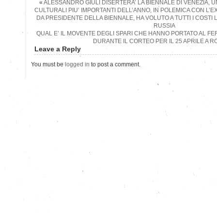
«
ALESSANDRO GIULI DISERTERA’ LA BIENNALE DI VENEZIA, 
CULTURALI PIU’ IMPORTANTI DELL’ANNO, IN POLEMICA CON L’
DA PRESIDENTE DELLA BIENNALE, HA VOLUTO A TUTTI I COSTI
RUSSIA
QUAL E’ IL MOVENTE DEGLI SPARI CHE HANNO PORTATO AL F
DURANTE IL CORTEO PER IL 25 APRILE A 
Leave a Reply
You must be
logged in
to post a comment.