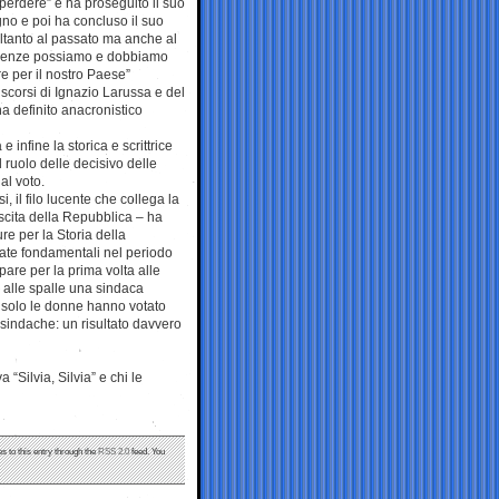
 perdere” e ha proseguito il suo
agno e poi ha concluso il suo
oltanto al passato ma anche al
ferenze possiamo e dobbiamo
re per il nostro Paese”
 scorsi di Ignazio Larussa e del
a definito anacronistico
infine la storica e scrittrice
 ruolo delle decisivo delle
al voto.
, il filo lucente che collega la
scita della Repubblica – ha
re per la Storia della
ate fondamentali nel periodo
are per la prima volta alle
o alle spalle una sindaca
 solo le donne hanno votato
 sindache: un risultato davvero
 “Silvia, Silvia” e chi le
s to this entry through the
RSS 2.0
feed. You