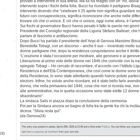
provato a intervenire in sua difesa. Ma lui ha reagito con un “no, lascia
intervento sopra i fischi della folla: Bucci ha ricordato il partigiano Bis
intervento dicendo che “celebrare il 25 aprile non significa guardare s
futuro con consapevolezza, significa riconoscere che anche nelle dif
trovare ciò che ci unisce. E ciò che ci unisce, oggi come allora, è l’amo
Sui fischi al governatore Bucci hanno pesato il fatto le parole nei giorni
Presidente del Consiglio regionale della Liguria Stefano Balleari, che h
parlare di fascismo e antifascismo.
Dopo Bucci ha parlato il presidente dell’Anpi di Genova Massimo Bisca e 
Benedetta Tobagi, con un discorso – anche il suo – incentrato molto sul
donne partigiane che, dopo la resistenza conquistarono anche il diritto 
“L’orazione è stata l’occasione per mostrare, alle genovesi e ai genovesi
Liberazione al primo voto delle donne nel 1946 che coincide con la na
spiegato Tobagi – Ho cercato di raccontare, d’accordo con l’Istituto Ligu
Resistenza e dell′Età Contemporanea, che così come le donne sono st
)
della Resistenza, lo sono state altrettanto quando hanno potuto partecip
elezioni. Infine, ho voluto anche ricordare, ed è stato bello farlo avend
donna, che nella primavera del 1946, cosa che non si ricorda mai, non
alle amministrative, ma in quella occasione sono state elette 12 donne
straordinario”.
La sindaca Salis in piazza dopo la conclusione della cerimonia
Poi per la Sindaca ancora un bagno di folla tra la gente tra chi la incitava
diceva: “Silvia resta qui”.
(da Genova24)
This entry was posted on sabato, Aprile 25th, 2026 at 21:49 and is filed under
Politica
. You can follow any response
can
leave a response
, or
trackback
from your own site.
19)