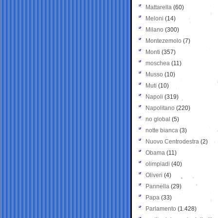
Mattarella
(60)
Meloni
(14)
Milano
(300)
Montezemolo
(7)
Monti
(357)
moschea
(11)
Musso
(10)
Muti
(10)
Napoli
(319)
Napolitano
(220)
no global
(5)
notte bianca
(3)
Nuovo Centrodestra
(2)
Obama
(11)
olimpiadi
(40)
Oliveri
(4)
Pannella
(29)
Papa
(33)
Parlamento
(1.428)