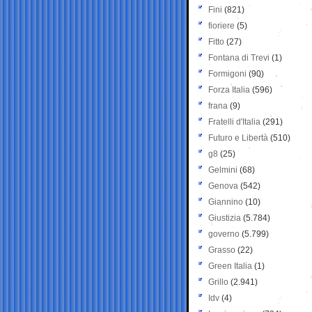
Fini
(821)
fioriere
(5)
Fitto
(27)
Fontana di Trevi
(1)
Formigoni
(90)
Forza Italia
(596)
frana
(9)
Fratelli d'Italia
(291)
Futuro e Libertà
(510)
g8
(25)
Gelmini
(68)
Genova
(542)
Giannino
(10)
Giustizia
(5.784)
governo
(5.799)
Grasso
(22)
Green Italia
(1)
Grillo
(2.941)
Idv
(4)