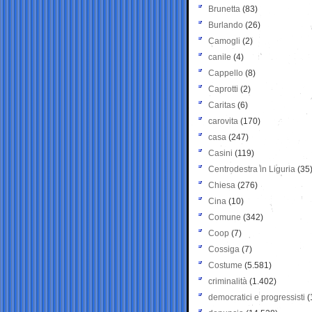
Brunetta
(83)
Burlando
(26)
Camogli
(2)
canile
(4)
Cappello
(8)
Caprotti
(2)
Caritas
(6)
carovita
(170)
casa
(247)
Casini
(119)
Centrodestra in Liguria
(35
Chiesa
(276)
Cina
(10)
Comune
(342)
Coop
(7)
Cossiga
(7)
Costume
(5.581)
criminalità
(1.402)
democratici e progressisti
(