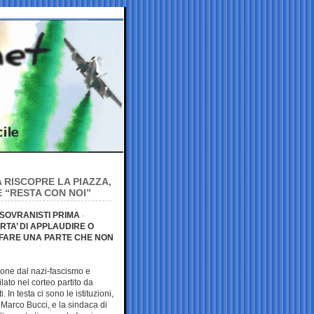
A RISCOPRE LA PIAZZA,
E “RESTA CON NOI”
I SOVRANISTI PRIMA
RTA’ DI APPLAUDIRE O
A FARE UNA PARTE CHE NON
ione dal nazi-fascismo e
lato nel corteo partito da
. In testa ci sono le istituzioni,
 Marco Bucci, e la sindaca di