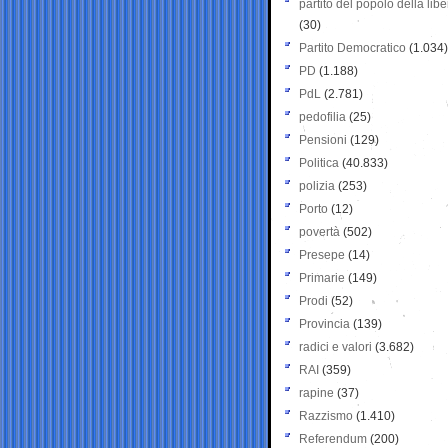
partito del popolo della libe
(30)
Partito Democratico
(1.034)
PD
(1.188)
PdL
(2.781)
pedofilia
(25)
Pensioni
(129)
Politica
(40.833)
polizia
(253)
Porto
(12)
povertà
(502)
Presepe
(14)
Primarie
(149)
Prodi
(52)
Provincia
(139)
radici e valori
(3.682)
RAI
(359)
rapine
(37)
Razzismo
(1.410)
Referendum
(200)