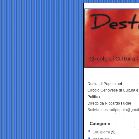
Destra di Popolo.net
Circolo Genovese di Cultura e
Politica
Diretto da Riccardo Fucile
Scrivici: destradipopolo@gma
Categorie
100 giorni
(5)