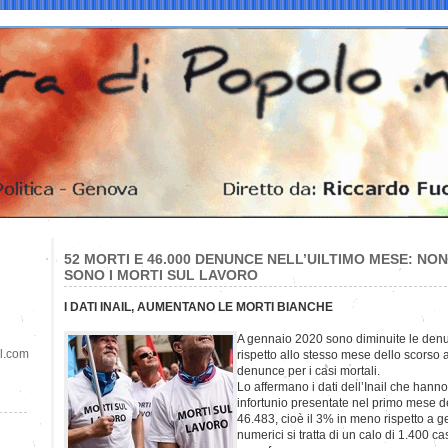
52 MORTI E 46.000 DENUNCE NELL’UILTIMO MESE: NON
SONO I MORTI SUL LAVORO
I DATI INAIL, AUMENTANO LE MORTI BIANCHE
A gennaio 2020 sono diminuite le denun
il.com
rispetto allo stesso mese dello scors
denunce per i casi mortali.
Lo affermano i dati dell’Inail che hann
infortunio presentate nel primo mese d
46.483, cioè il 3% in meno rispetto a g
numerici si tratta di un calo di 1.400 c