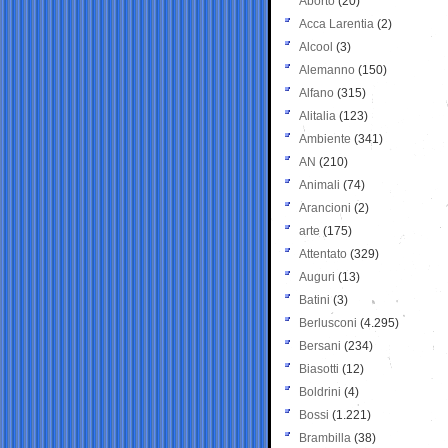
Aborto
(20)
Acca Larentia
(2)
Alcool
(3)
Alemanno
(150)
Alfano
(315)
Alitalia
(123)
Ambiente
(341)
AN
(210)
Animali
(74)
Arancioni
(2)
arte
(175)
Attentato
(329)
Auguri
(13)
Batini
(3)
Berlusconi
(4.295)
Bersani
(234)
Biasotti
(12)
Boldrini
(4)
Bossi
(1.221)
Brambilla
(38)