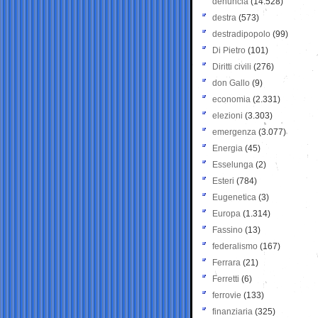
denuncia
(14.528)
destra
(573)
destradipopolo
(99)
Di Pietro
(101)
Diritti civili
(276)
don Gallo
(9)
economia
(2.331)
elezioni
(3.303)
emergenza
(3.077)
Energia
(45)
Esselunga
(2)
Esteri
(784)
Eugenetica
(3)
Europa
(1.314)
Fassino
(13)
federalismo
(167)
Ferrara
(21)
Ferretti
(6)
ferrovie
(133)
finanziaria
(325)