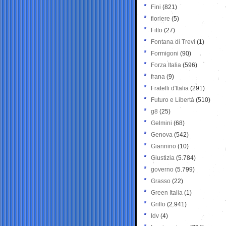
Fini
(821)
fioriere
(5)
Fitto
(27)
Fontana di Trevi
(1)
Formigoni
(90)
Forza Italia
(596)
frana
(9)
Fratelli d'Italia
(291)
Futuro e Libertà
(510)
g8
(25)
Gelmini
(68)
Genova
(542)
Giannino
(10)
Giustizia
(5.784)
governo
(5.799)
Grasso
(22)
Green Italia
(1)
Grillo
(2.941)
Idv
(4)