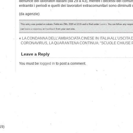
denunce dei lavoratori italiani (da 29 a 43), mentre i decessi dei comuni
entrambi i periodi e quelli dei lavoratori extracomunitari sono diminuiti 
(da agenzie)
This entry was posted on sabato, Febbraio 29th, 2020 at 12:31 and is filed under
Lavoro
. You can follow any respo
can
leave a response
, or
trackback
from your own site.
«
LA CONDANNA DELL’AMBASCIATA CINESE IN ITALIA ALL’USCITA DI
CORONAVIRUS, LA QUARANTENA CONTINUA: “SCUOLE CHIUSE P
Leave a Reply
You must be
logged in
to post a comment.
)
19)