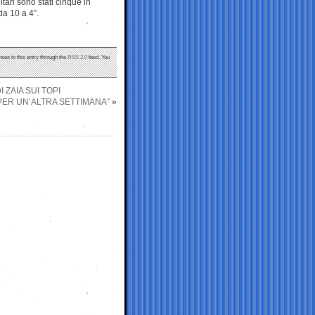
tari sono stati cinque in
da 10 a 4”.
nses to this entry through the
RSS 2.0
feed. You
 ZAIA SUI TOPI
ER UN’ALTRA SETTIMANA”
»