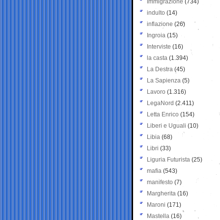
Immigrazione
(734)
indulto
(14)
inflazione
(26)
Ingroia
(15)
Interviste
(16)
la casta
(1.394)
La Destra
(45)
La Sapienza
(5)
Lavoro
(1.316)
LegaNord
(2.411)
Letta Enrico
(154)
Liberi e Uguali
(10)
Libia
(68)
Libri
(33)
Liguria Futurista
(25)
mafia
(543)
manifesto
(7)
Margherita
(16)
Maroni
(171)
Mastella
(16)