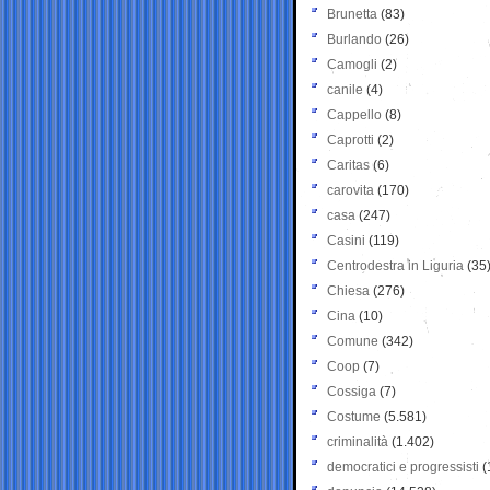
Brunetta
(83)
Burlando
(26)
Camogli
(2)
canile
(4)
Cappello
(8)
Caprotti
(2)
Caritas
(6)
carovita
(170)
casa
(247)
Casini
(119)
Centrodestra in Liguria
(35
Chiesa
(276)
Cina
(10)
Comune
(342)
Coop
(7)
Cossiga
(7)
Costume
(5.581)
criminalità
(1.402)
democratici e progressisti
(