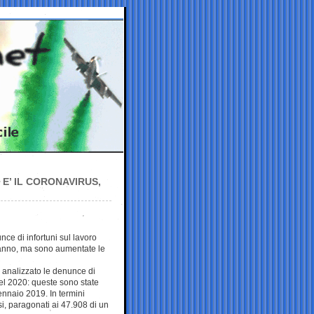
 E’ IL CORONAVIRUS,
ce di infortuni sul lavoro
o anno, ma sono aumentate le
o analizzato le denunce di
el 2020: queste sono state
ennaio 2019. In termini
asi, paragonati ai 47.908 di un