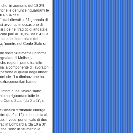
ianche, in aumento del 18,2%
anche le denunce riguardanti le
ti 4.634 casi.
“I dati rilevati al 31 gennaio di
si avvenuti in occasione di
si cioè nel tragitto di andata e
n calo pari al 10,3%, da 6.433 a
ttore dell’industria e dei
a, “mentre nel Conto Stato si
 modo sostanzialmente uniforme
egnalano il Molise, la
che regioni, prime fra tutte
sia la componente di lavoratori
ccezione di quella degli under
 conclude: “La diminuzione ha
ed extracomunitari hanno
i infortuni nel lavoro siano
to ha riguardato tutte le
 e Conto Stato (da 0 a 2)”, si
ll’analisi territoriale emerge
tro (da 9 a 12) e di uno sia al
gue, invece, per un calo di due
trati in Lombardia (da 10 a 3)”.
nfine, sono in “aumento le