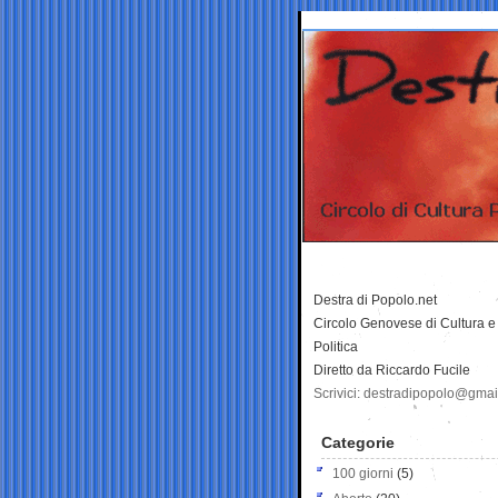
Destra di Popolo.net
Circolo Genovese di Cultura e
Politica
Diretto da Riccardo Fucile
Scrivici: destradipopolo@gma
Categorie
100 giorni
(5)