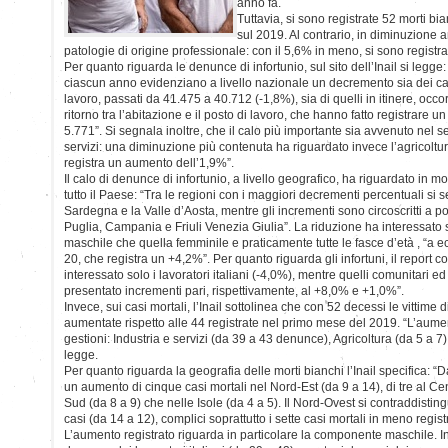
anno fa.
Tuttavia, si sono registrate 52 morti b
sul 2019. Al contrario, in diminuzione 
patologie di origine professionale: con il 5,6% in meno, si sono registra
Per quanto riguarda le denunce di infortunio, sul sito dell’Inail si legge: 
ciascun anno evidenziano a livello nazionale un decremento sia dei ca
lavoro, passati da 41.475 a 40.712 (-1,8%), sia di quelli in itinere, occor
ritorno tra l’abitazione e il posto di lavoro, che hanno fatto registrare u
5.771”. Si segnala inoltre, che il calo più importante sia avvenuto nel se
servizi: una diminuzione più contenuta ha riguardato invece l’agricoltur
registra un aumento dell’1,9%”.
Il calo di denunce di infortunio, a livello geografico, ha riguardato in
tutto il Paese: “Tra le regioni con i maggiori decrementi percentuali si s
Sardegna e la Valle d’Aosta, mentre gli incrementi sono circoscritti a po
Puglia, Campania e Friuli Venezia Giulia”. La riduzione ha interessato 
maschile che quella femminile e praticamente tutte le fasce d’età , “a e
20, che registra un +4,2%”. Per quanto riguarda gli infortuni, il report
interessato solo i lavoratori italiani (-4,0%), mentre quelli comunitari 
presentato incrementi pari, rispettivamente, al +8,0% e +1,0%”.
Invece, sui casi mortali, l’Inail sottolinea che con 52 decessi le vittime d
aumentate rispetto alle 44 registrate nel primo mese del 2019. “L’aumen
gestioni: Industria e servizi (da 39 a 43 denunce), Agricoltura (da 5 a 7)
legge.
Per quanto riguarda la geografia delle morti bianchi l’Inail specifica: “Da
un aumento di cinque casi mortali nel Nord-Est (da 9 a 14), di tre al Cen
Sud (da 8 a 9) che nelle Isole (da 4 a 5). Il Nord-Ovest si contraddistin
casi (da 14 a 12), complici soprattutto i sette casi mortali in meno regis
L’aumento registrato riguarda in particolare la componente maschile. I