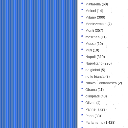
Mattarella
(60)
Meloni
(14)
Milano
(300)
Montezemolo
(7)
Monti
(357)
moschea
(11)
Musso
(10)
Muti
(10)
Napoli
(319)
Napolitano
(220)
no global
(5)
notte bianca
(3)
Nuovo Centrodestra
(2)
Obama
(11)
olimpiadi
(40)
Oliveri
(4)
Pannella
(29)
Papa
(33)
Parlamento
(1.428)