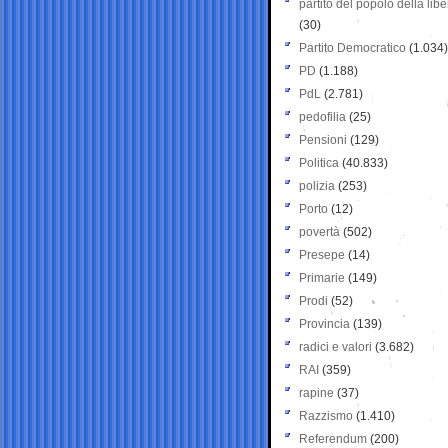
partito del popolo della libe
(30)
Partito Democratico
(1.034)
PD
(1.188)
PdL
(2.781)
pedofilia
(25)
Pensioni
(129)
Politica
(40.833)
polizia
(253)
Porto
(12)
povertà
(502)
Presepe
(14)
Primarie
(149)
Prodi
(52)
Provincia
(139)
radici e valori
(3.682)
RAI
(359)
rapine
(37)
Razzismo
(1.410)
Referendum
(200)