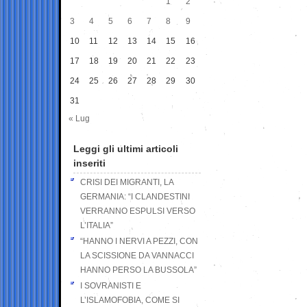
1
2
3
4
5
6
7
8
9
10
11
12
13
14
15
16
17
18
19
20
21
22
23
24
25
26
27
28
29
30
31
« Lug
Leggi gli ultimi articoli
inseriti
CRISI DEI MIGRANTI, LA
GERMANIA: “I CLANDESTINI
VERRANNO ESPULSI VERSO
L’ITALIA”
“HANNO I NERVI A PEZZI, CON
LA SCISSIONE DA VANNACCI
HANNO PERSO LA BUSSOLA”
I SOVRANISTI E
L’ISLAMOFOBIA, COME SI