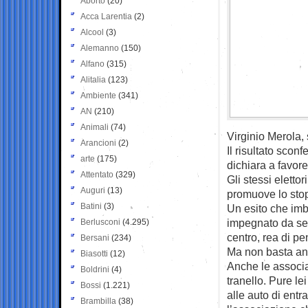
Aborto
(20)
Acca Larentia
(2)
Alcool
(3)
Alemanno
(150)
Alfano
(315)
Alitalia
(123)
Ambiente
(341)
AN
(210)
Animali
(74)
Virginio Merola, 
Arancioni
(2)
Il risultato sco
arte
(175)
dichiara a favor
Attentato
(329)
Gli stessi elettor
Auguri
(13)
promuove lo stop
Batini
(3)
Un esito che imb
impegnato da sem
Berlusconi
(4.295)
centro, rea di pe
Bersani
(234)
Ma non basta an
Biasotti
(12)
Anche le associa
Boldrini
(4)
tranello. Pure le
Bossi
(1.221)
alle auto di entra
Brambilla
(38)