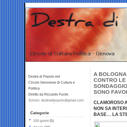
A BOLOGNA 
Destra di Popolo.net
CONTRO LE 
Circolo Genovese di Cultura e
SONDAGGIO 
Politica
SONO FAVO
Diretto da Riccardo Fucile
Scrivici: destradipopolo@gmail.com
CLAMOROSO A
NON SA INTER
Categorie
BASE… LA ST
100 giorni
(5)