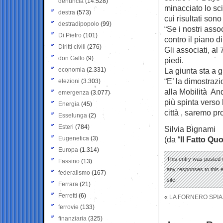
denuncia
(14.528)
minacciato lo sci
destra
(573)
cui risultati sono
destradipopolo
(99)
“Se i nostri asso
Di Pietro
(101)
contro il piano d
Diritti civili
(276)
Gli associati, al
don Gallo
(9)
piedi.
economia
(2.331)
La giunta sta a 
“E’ la dimostraz
elezioni
(3.303)
alla Mobilità An
emergenza
(3.077)
più spinta verso
Energia
(45)
città , saremo pro
Esselunga
(2)
Esteri
(784)
Silvia Bignami
Eugenetica
(3)
(da “
Il Fatto Qu
Europa
(1.314)
This entry was posted o
Fassino
(13)
any responses to this 
federalismo
(167)
site.
Ferrara
(21)
Ferretti
(6)
«
LA FORNERO SPIAZ
ferrovie
(133)
finanziaria
(325)