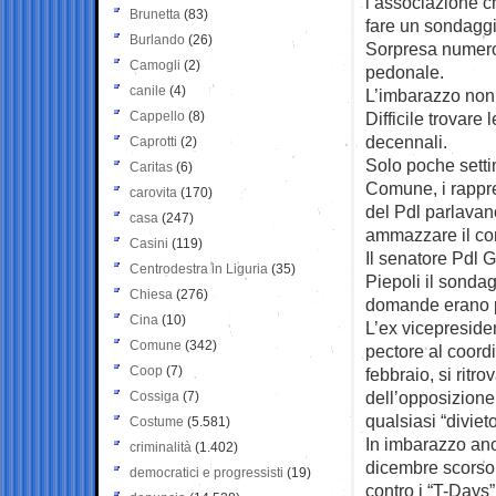
l’associazione c
Brunetta
(83)
fare un sondaggio
Burlando
(26)
Sorpresa numero 
Camogli
(2)
pedonale.
canile
(4)
L’imbarazzo non
Cappello
(8)
Difficile trovare
decennali.
Caprotti
(2)
Solo poche setti
Caritas
(6)
Comune, i rappr
carovita
(170)
del Pdl parlavan
casa
(247)
ammazzare il com
Casini
(119)
Il senatore Pdl 
Centrodestra in Liguria
(35)
Piepoli il sondag
Chiesa
(276)
domande erano p
Cina
(10)
L’ex vicepreside
Comune
(342)
pectore al coord
Coop
(7)
febbraio, si ritr
dell’opposizione s
Cossiga
(7)
qualsiasi “diviet
Costume
(5.581)
In imbarazzo anc
criminalità
(1.402)
dicembre scorso 
democratici e progressisti
(19)
contro i “T-Days”