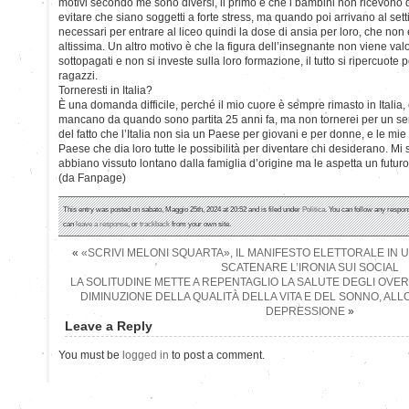
motivi secondo me sono diversi, il primo è che i bambini non ricevono de
evitare che siano soggetti a forte stress, ma quando poi arrivano al set
necessari per entrare al liceo quindi la dose di ansia per loro, che non 
altissima. Un altro motivo è che la figura dell’insegnante non viene valo
sottopagati e non si investe sulla loro formazione, il tutto si ripercuote
ragazzi.
Torneresti in Italia?
È una domanda difficile, perché il mio cuore è sempre rimasto in Italia
mancano da quando sono partita 25 anni fa, ma non tornerei per un se
del fatto che l’Italia non sia un Paese per giovani e per donne, e le mie 
Paese che dia loro tutte le possibilità per diventare chi desiderano. Mi 
abbiano vissuto lontano dalla famiglia d’origine ma le aspetta un futuro
(da Fanpage)
This entry was posted on sabato, Maggio 25th, 2024 at 20:52 and is filed under
Politica
. You can follow any respon
can
leave a response
, or
trackback
from your own site.
«
«SCRIVI MELONI SQUARTA», IL MANIFESTO ELETTORALE IN 
SCATENARE L’IRONIA SUI SOCIAL
LA SOLITUDINE METTE A REPENTAGLIO LA SALUTE DEGLI OVE
DIMINUZIONE DELLA QUALITÀ DELLA VITA E DEL SONNO, ALL
DEPRESSIONE
»
Leave a Reply
You must be
logged in
to post a comment.