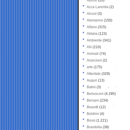
Aborto
(20)
Acca Larentia
(2)
Alcool
(3)
Alemanno
(150)
Alfano
(315)
Alitalia
(123)
Ambiente
(341)
AN
(210)
Animali
(74)
Arancioni
(2)
arte
(175)
Attentato
(329)
Auguri
(13)
Batini
(3)
Berlusconi
(4.295)
Bersani
(234)
Biasotti
(12)
Boldrini
(4)
Bossi
(1.221)
Brambilla
(38)