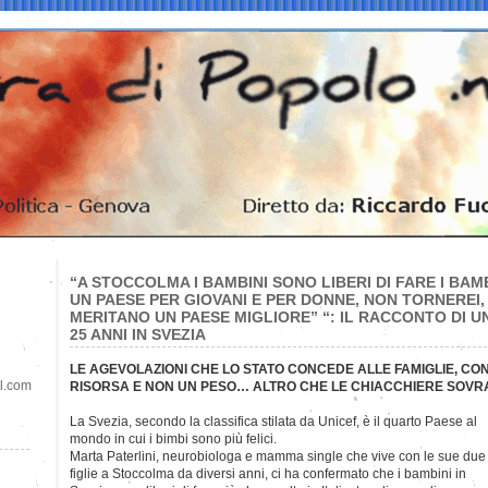
“A STOCCOLMA I BAMBINI SONO LIBERI DI FARE I BAMBI
UN PAESE PER GIOVANI E PER DONNE, NON TORNEREI, 
MERITANO UN PAESE MIGLIORE” “: IL RACCONTO DI U
25 ANNI IN SVEZIA
LE AGEVOLAZIONI CHE LO STATO CONCEDE ALLE FAMIGLIE, C
il.com
RISORSA E NON UN PESO… ALTRO CHE LE CHIACCHIERE SOVR
La Svezia, secondo la classifica stilata da Unicef, è il quarto Paese
al
mondo in cui i bimbi sono più felici.
Marta Paterlini, neurobiologa e mamma single che vive con le sue due
figlie a Stoccolma da diversi anni, ci ha confermato che i bambini in