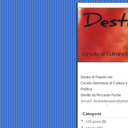
Destra di Popolo.net
Circolo Genovese di Cultura e
Politica
Diretto da Riccardo Fucile
Scrivici: destradipopolo@gma
Categorie
100 giorni
(5)