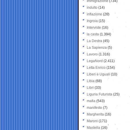
Immigrazione
(734)
indulto
(14)
inflazione
(26)
Ingroia
(15)
Interviste
(16)
la casta
(1.394)
La Destra
(45)
La Sapienza
(5)
Lavoro
(1.316)
LegaNord
(2.411)
Letta Enrico
(154)
Liberi e Uguali
(10)
Libia
(68)
Libri
(33)
Liguria Futurista
(25)
mafia
(543)
manifesto
(7)
Margherita
(16)
Maroni
(171)
Mastella
(16)