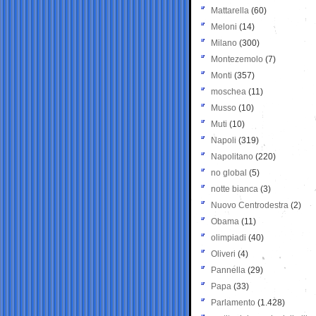
Mattarella
(60)
Meloni
(14)
Milano
(300)
Montezemolo
(7)
Monti
(357)
moschea
(11)
Musso
(10)
Muti
(10)
Napoli
(319)
Napolitano
(220)
no global
(5)
notte bianca
(3)
Nuovo Centrodestra
(2)
Obama
(11)
olimpiadi
(40)
Oliveri
(4)
Pannella
(29)
Papa
(33)
Parlamento
(1.428)