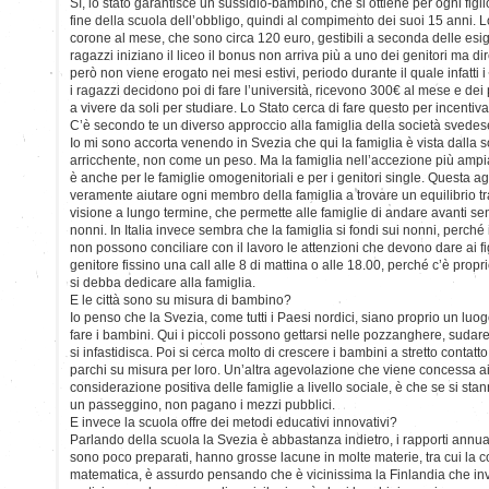
Sì, lo stato garantisce un sussidio-bambino, che si ottiene per ogni figlio
fine della scuola dell’obbligo, quindi al compimento dei suoi 15 anni. L
corone al mese, che sono circa 120 euro, gestibili a seconda delle esi
ragazzi iniziano il liceo il bonus non arriva più a uno dei genitori ma d
però non viene erogato nei mesi estivi, periodo durante il quale infatti i
i ragazzi decidono poi di fare l’università, ricevono 300€ al mese e dei
a vivere da soli per studiare. Lo Stato cerca di fare questo per incentiva
C’è secondo te un diverso approccio alla famiglia della società svedese,
Io mi sono accorta venendo in Svezia che qui la famiglia è vista dalla
arricchente, non come un peso. Ma la famiglia nell’accezione più ampia 
è anche per le famiglie omogenitoriali e per i genitori single. Questa a
veramente aiutare ogni membro della famiglia a trovare un equilibrio tr
visione a lungo termine, che permette alle famiglie di andare avanti senz
nonni. In Italia invece sembra che la famiglia si fondi sui nonni, perché
non possono conciliare con il lavoro le attenzioni che devono dare ai fig
genitore fissino una call alle 8 di mattina o alle 18.00, perché c’è propr
si debba dedicare alla famiglia.
E le città sono su misura di bambino?
Io penso che la Svezia, come tutti i Paesi nordici, siano proprio un luogo
fare i bambini. Qui i piccoli possono gettarsi nelle pozzanghere, suda
si infastidisca. Poi si cerca molto di crescere i bambini a stretto contatt
parchi su misura per loro. Un’altra agevolazione che viene concessa ai
considerazione positiva delle famiglie a livello sociale, è che se si sta
un passeggino, non pagano i mezzi pubblici.
E invece la scuola offre dei metodi educativi innovativi?
Parlando della scuola la Svezia è abbastanza indietro, i rapporti annua
sono poco preparati, hanno grosse lacune in molte materie, tra cui la 
matematica, è assurdo pensando che è vicinissima la Finlandia che inve