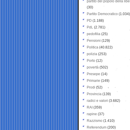
partito del popolo della libe
(30)
Partito Democratico
(1.034)
PD
(1.188)
PdL
(2.781)
pedofilia
(25)
Pensioni
(129)
Politica
(40.822)
polizia
(253)
Porto
(12)
povertà
(502)
Presepe
(14)
Primarie
(149)
Prodi
(52)
Provincia
(139)
radici e valori
(3.682)
RAI
(359)
rapine
(37)
Razzismo
(1.410)
Referendum
(200)