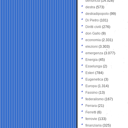
denuncia
(14.528)
destra
(573)
destradipopolo
(99)
Di Pietro
(101)
Diritti civili
(276)
don Gallo
(9)
economia
(2.331)
elezioni
(3.303)
emergenza
(3.077)
Energia
(45)
Esselunga
(2)
Esteri
(784)
Eugenetica
(3)
Europa
(1.314)
Fassino
(13)
federalismo
(167)
Ferrara
(21)
Ferretti
(6)
ferrovie
(133)
finanziaria
(325)