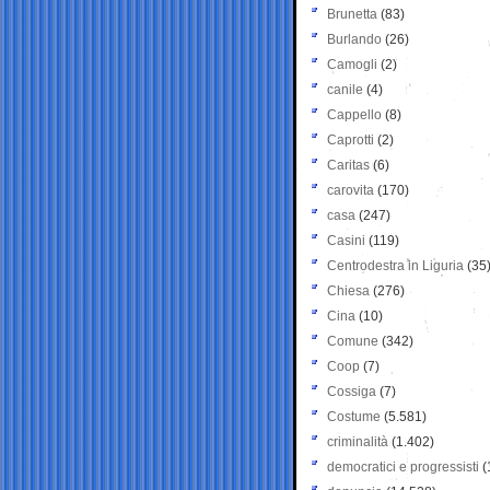
Brunetta
(83)
Burlando
(26)
Camogli
(2)
canile
(4)
Cappello
(8)
Caprotti
(2)
Caritas
(6)
carovita
(170)
casa
(247)
Casini
(119)
Centrodestra in Liguria
(35
Chiesa
(276)
Cina
(10)
Comune
(342)
Coop
(7)
Cossiga
(7)
Costume
(5.581)
criminalità
(1.402)
democratici e progressisti
(