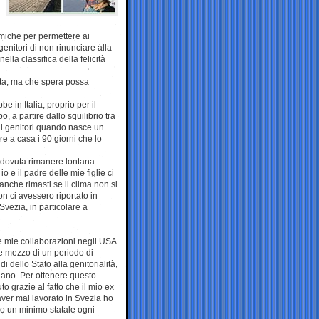
omiche per permettere ai
enitori di non rinunciare alla
ella classifica della felicità
ata, ma che spera possa
 in Italia, proprio per il
, a partire dallo squilibrio tra
ai genitori quando nasce un
e a casa i 90 giorni che lo
rei dovuta rimanere lontana
 e il padre delle mie figlie ci
nche rimasti se il clima non si
non ci avessero riportato in
 Svezia, in particolare a
e mie collaborazioni negli USA
 e mezzo di un periodo di
dello Stato alla genitorialità,
liano. Per ottenere questo
o grazie al fatto che il mio ex
ver mai lavorato in Svezia ho
lo un minimo statale ogni