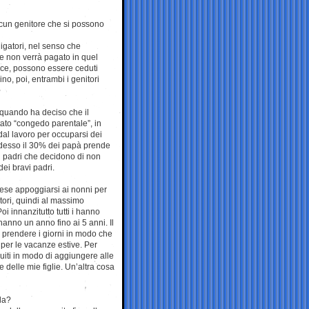
ascun genitore che si possono
igatori, nel senso che
ne non verrà pagato in quel
vece, possono essere ceduti
no, poi, entrambi i genitori
, quando ha deciso che il
ato “congedo parentale”, in
al lavoro per occuparsi dei
, adesso il 30% dei papà prende
 i padri che decidono di non
ei bravi padri.
edese appoggiarsi ai nonni per
itori, quindi al massimo
 innanzitutto tutti i hanno
hanno un anno fino ai 5 anni. Il
i prendere i giorni in modo che
 per le vacanze estive. Per
uiti in modo di aggiungere alle
 delle mie figlie. Un’altra cosa
la?