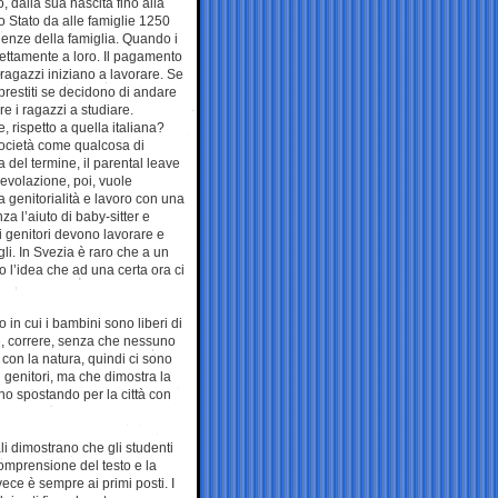
, dalla sua nascita fino alla
o Stato da alle famiglie 1250
genze della famiglia. Quando i
irettamente a loro. Il pagamento
 ragazzi iniziano a lavorare. Se
 prestiti se decidono di andare
re i ragazzi a studiare.
 rispetto a quella italiana?
 società come qualcosa di
del termine, il parental leave
gevolazione, poi, vuole
a genitorialità e lavoro con una
a l’aiuto di baby-sitter e
 i genitori devono lavorare e
li. In Svezia è raro che a un
io l’idea che ad una certa ora ci
 in cui i bambini sono liberi di
re, correre, senza che nessuno
o con la natura, quindi ci sono
 genitori, ma che dimostra la
nno spostando per la città con
li dimostrano che gli studenti
comprensione del testo e la
ce è sempre ai primi posti. I