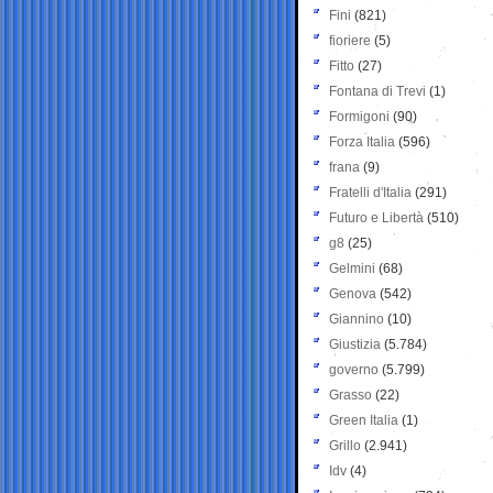
Fini
(821)
fioriere
(5)
Fitto
(27)
Fontana di Trevi
(1)
Formigoni
(90)
Forza Italia
(596)
frana
(9)
Fratelli d'Italia
(291)
Futuro e Libertà
(510)
g8
(25)
Gelmini
(68)
Genova
(542)
Giannino
(10)
Giustizia
(5.784)
governo
(5.799)
Grasso
(22)
Green Italia
(1)
Grillo
(2.941)
Idv
(4)