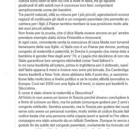
Svezia sono liberi di fare ciò che a volte in Italia, tra gli sguardi
giudicanti di altri adulti non è concesso loro fare: comportarsi
semplicemente come dei bambini.
Tra parchi naturali, città su misura per i più piccoli, agevolazioni econ
ragazzi di continuare gli studi e un congedo parentale che permette ai g
carriera per i figli, il Paese sembra meritare la sua posizione molto alta n
dei suoi piccoli abitanti.
Non fosse per la scuola, che ci dice Marta essere ancora un po’ arretr
prendere esempio dalla vicina Finlandia e rinnovarsi.
In ogni caso, nonostante senta la mancanza di casa Marta non tornerebbe
benessere delle sue figlie: «L’Italia non è un Paese per donne, purtroppo
congedo di maternità e paternità. In Svezia il congedo che viene dato 
bambino è gender free dagli anni ’70, e i papà che decidono di non star
Stato garantisce loro vengono etichettati come “bad fathers”»
Io mi sono trasferita all’estero, prima in Inghilterra per il dottorato, sa
dall’Italia appena 6 mesi e invece non sono più tornata. Da Cambridge io
siamo trasferiti a New York, dove abbiamo fatto il post-doc, e saremmo a
fosse fatto molto teso a livello politico e se le nostre attività lavorative 
Europa. Così nel 2005 con una figlia di 8 mesi, ci siamo poi trasferiti in
Stoccolma.
E come è stato vivere la maternità a Stoccolma?
All’inizio io non avevo un lavoro in Svezia perché dovevo concludere l
e finire di scrivere un libro, ma ho potuto comunque godere per 2 anni
congedo retribuito. Sembra assurdo, ma in Svezia per godere dei sussidi 
serve solo avere un personal number, molto simile al codice fiscale ita
codice basta che una persona nella coppia lavori e quindi io l’ho ottenut
compagno era stato assunto da un istituto Svedese. Dunque io senza a
goduto fin da subito del congedo parentale, ovviamente ho ricevuto so