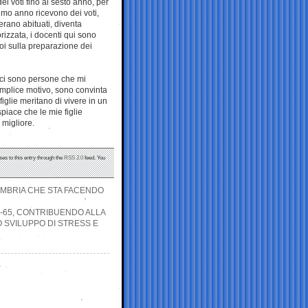
i voti fino al sesto anno, per
timo anno ricevono dei voti,
erano abituati, diventa
rizzata, i docenti qui sono
 poi sulla preparazione dei
, ci sono persone che mi
mplice motivo, sono convinta
figlie meritano di vivere in un
spiace che le mie figlie
 migliore.
ses to this entry through the
RSS 2.0
feed. You
UMBRIA CHE STA FACENDO
R-65, CONTRIBUENDO ALLA
O SVILUPPO DI STRESS E