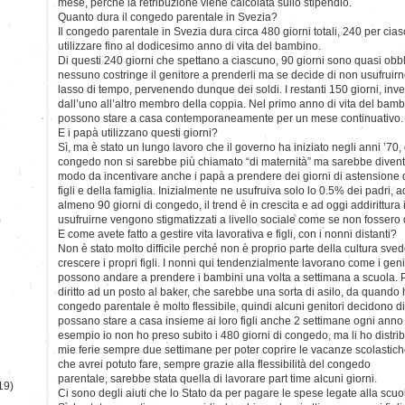
mese, perché la retribuzione viene calcolata sullo stipendio.
Quanto dura il congedo parentale in Svezia?
Il congedo parentale in Svezia dura circa 480 giorni totali, 240 per ci
utilizzare fino al dodicesimo anno di vita del bambino.
Di questi 240 giorni che spettano a ciascuno, 90 giorni sono quasi obbl
nessuno costringe il genitore a prenderli ma se decide di non usufruir
lasso di tempo, pervenendo dunque dei soldi. I restanti 150 giorni, in
dall’uno all’altro membro della coppia. Nel primo anno di vita del bambi
possono stare a casa contemporaneamente per un mese continuativo.
E i papà utilizzano questi giorni?
Sì, ma è stato un lungo lavoro che il governo ha iniziato negli anni ’70
congedo non si sarebbe più chiamato “di maternità” ma sarebbe divent
modo da incentivare anche i papà a prendere dei giorni di astensione d
figli e della famiglia. Inizialmente ne usufruiva solo lo 0.5% dei padri
almeno 90 giorni di congedo, il trend è in crescita e ad oggi addirittura
)
usufruirne vengono stigmatizzati a livello sociale come se non fossero d
E come avete fatto a gestire vita lavorativa e figli, con i nonni distanti?
Non è stato molto difficile perché non è proprio parte della cultura sv
crescere i propri figli. I nonni qui tendenzialmente lavorano come i gen
possono andare a prendere i bambini una volta a settimana a scuola. Poi
diritto ad un posto al baker, che sarebbe una sorta di asilo, da quando 
congedo parentale è molto flessibile, quindi alcuni genitori decidono d
possano stare a casa insieme ai loro figli anche 2 settimane ogni anno
esempio io non ho preso subito i 480 giorni di congedo, ma li ho distrib
mie ferie sempre due settimane per poter coprire le vacanze scolastiche
che avrei potuto fare, sempre grazie alla flessibilità del congedo
parentale, sarebbe stata quella di lavorare part time alcuni giorni.
19)
Ci sono degli aiuti che lo Stato da per pagare le spese legate alla scuo