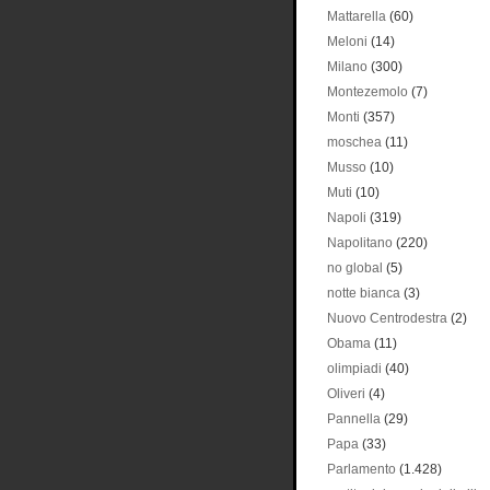
Mattarella
(60)
Meloni
(14)
Milano
(300)
Montezemolo
(7)
Monti
(357)
moschea
(11)
Musso
(10)
Muti
(10)
Napoli
(319)
Napolitano
(220)
no global
(5)
notte bianca
(3)
Nuovo Centrodestra
(2)
Obama
(11)
olimpiadi
(40)
Oliveri
(4)
Pannella
(29)
Papa
(33)
Parlamento
(1.428)