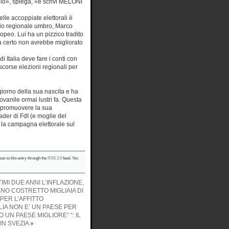
olo», spiega, «e scrivi MELONI
elle accoppiate elettorali è
glio regionale umbro, Marco
opeo. Lui ha un pizzico tradito
ma certo non avrebbe migliorato
i Italia deve fare i conti con
scorse elezioni regionali per
 giorno della sua nascita e ha
vanile ormai lustri fa. Questa
a promuovere la sua
ader di FdI (e moglie del
 la campagna elettorale sul
ses to this entry through the
RSS 2.0
feed. You
IMI DUE ANNI L’INFLAZIONE,
NNO COSTRETTO MIGLIAIA DI
PER L’AFFITTO
ALIA NON E’ UN PAESE PER
 UN PAESE MIGLIORE” “: IL
IN SVEZIA
»