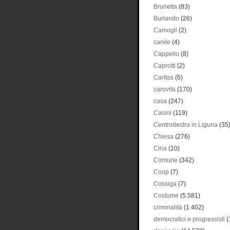
Brunetta
(83)
Burlando
(26)
Camogli
(2)
canile
(4)
Cappello
(8)
Caprotti
(2)
Caritas
(6)
carovita
(170)
casa
(247)
Casini
(119)
Centrodestra in Liguria
(35
Chiesa
(276)
Cina
(10)
Comune
(342)
Coop
(7)
Cossiga
(7)
Costume
(5.581)
criminalità
(1.402)
democratici e progressisti
(