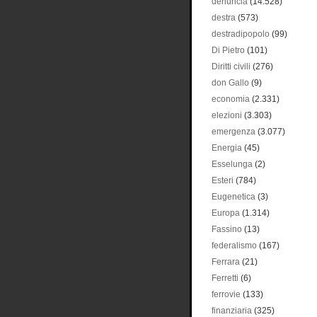
denuncia
(14.528)
destra
(573)
destradipopolo
(99)
Di Pietro
(101)
Diritti civili
(276)
don Gallo
(9)
economia
(2.331)
elezioni
(3.303)
emergenza
(3.077)
Energia
(45)
Esselunga
(2)
Esteri
(784)
Eugenetica
(3)
Europa
(1.314)
Fassino
(13)
federalismo
(167)
Ferrara
(21)
Ferretti
(6)
ferrovie
(133)
finanziaria
(325)