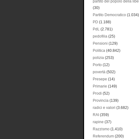
partito del popolo della libe
(30)
Partito Democratico
(1.034)
PD
(1.188)
PdL
(2.781)
pedofilia
(25)
Pensioni
(129)
Politica
(40.842)
polizia
(253)
Porto
(12)
povertà
(502)
Presepe
(14)
Primarie
(149)
Prodi
(52)
Provincia
(139)
radici e valori
(3.682)
RAI
(359)
rapine
(37)
Razzismo
(1.410)
Referendum
(200)