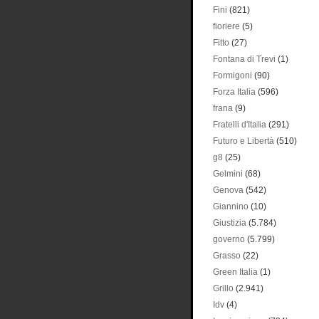
Fini
(821)
fioriere
(5)
Fitto
(27)
Fontana di Trevi
(1)
Formigoni
(90)
Forza Italia
(596)
frana
(9)
Fratelli d'Italia
(291)
Futuro e Libertà
(510)
g8
(25)
Gelmini
(68)
Genova
(542)
Giannino
(10)
Giustizia
(5.784)
governo
(5.799)
Grasso
(22)
Green Italia
(1)
Grillo
(2.941)
Idv
(4)