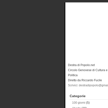
Destra di Popolo.net
Circolo Genovese di Cultura e
Politica
Diretto da Riccardo Fucile
Scrivici: destradipopolo@gma
Categorie
100 giorni
(5)