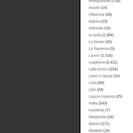
Immigrazione
(734)
indulto
(14)
inflazione
(26)
Ingroia
(15)
Interviste
(16)
la casta
(1.394)
La Destra
(45)
La Sapienza
(5)
Lavoro
(1.316)
LegaNord
(2.411)
Letta Enrico
(154)
Liberi e Uguali
(10)
Libia
(68)
Libri
(33)
Liguria Futurista
(25)
mafia
(543)
manifesto
(7)
Margherita
(16)
Maroni
(171)
Mastella
(16)