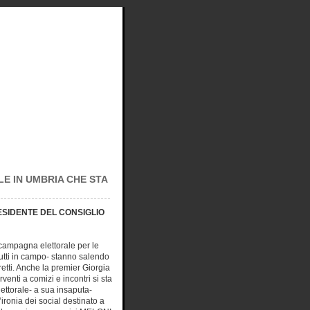
E IN UMBRIA CHE STA
RESIDENTE DEL CONSIGLIO
 campagna elettorale per le
 tutti in campo- stanno salendo
retti. Anche la premier Giorgia
venti a comizi e incontri si sta
ettorale- a sua insaputa-
ironia dei social destinato a