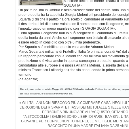
suscitare decine di meme: «Barra il simb
SQUARTA».
Un po’ truce, ma in Umbria e nella circoscrizione del centro Italia una d
proprio quella fra la capolista Giorgia Meloni e il presidente del consi
Squarta (FdI) che il partito ha ora scelto di candidare al Parlamento eur
il desiderio di lei di essere votata con il nome e non con il cognome, 
l’impatto visivo un mega manifesto con «GIORGIA SQUARTA».
Certo ognuno il cognome non lo può scegliere e il candidato di Fratelli d
quella ironia da anni. Anche se il cognome non è stato di ostacolo alle 
essere eletto in consiglio con oltre 6 mila preferenze.
Per Squarta si è mobilitata questa volta anche Arianna Meloni
Marco Squarta è militante di Fratelli di Italia (e prima ancora di An) dal
un rapporto particolare con la Meloni con cui militava nel movimento gio
predilezione si è vista anche in questa campagna elettorale, quando 
candidatura alle europee si è mossa Arianna Meloni, la sorella della le
ministro Francesco Lollobrigida) che sta conducendo in prima persona
territorio.
(da agenzie)
This entry was posted on sabato, Maggio 25th, 2024 at 20:50 and is filed under
Politica
. You can follow any respon
can
leave a response
, or
trackback
from your own site.
«
GLI ITALIANI NON RIESCONO PIÙ A COMPRARE CASA: NEGLI ULT
L’EROSIONE DEI RISPARMI E I TASSI DEI MUTUI ALLE STELLE HA
PERSONE A RINUNCIARE ALL’ACQUISTO, OPTANDO 
“A STOCCOLMA I BAMBINI SONO LIBERI DI FARE I BAMBINI, L’IT
GIOVANI E PER DONNE, NON TORNEREI, LE MIE FIGLIE MERITANO
RACCONTO DI UNA MADRE ITALIANA DA 25 ANNI 