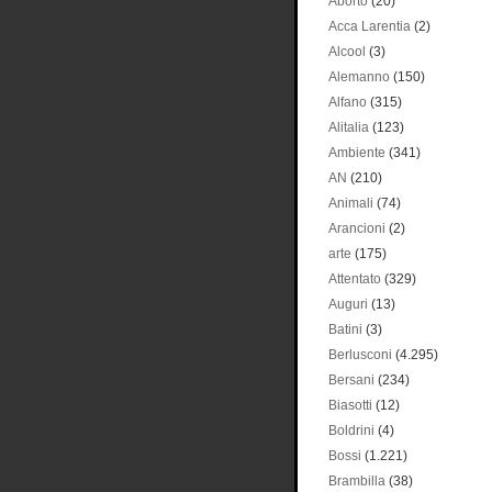
Aborto
(20)
Acca Larentia
(2)
Alcool
(3)
Alemanno
(150)
Alfano
(315)
Alitalia
(123)
Ambiente
(341)
AN
(210)
Animali
(74)
Arancioni
(2)
arte
(175)
Attentato
(329)
Auguri
(13)
Batini
(3)
Berlusconi
(4.295)
Bersani
(234)
Biasotti
(12)
Boldrini
(4)
Bossi
(1.221)
Brambilla
(38)