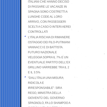
ITALIANI CHE HANNO DECISO
DI PASSARE LE VACANZE IN
SPAGNA SONO COSTRETTI A
LUNGHE CODE AL LORO
ARRIVO, CON PASSEGGERI
SCELTI A CASO O INTERI AEREI
CONTROLLATI
L’ITALIA RISCHIA DI RIMANERE
OSTAGGIO DEI FILO-PUTINIANI
VANNACCI E DI BATTISTA.
FUTURO NAZIONALE
VELEGGIA SOPRA IL 7% E UN
EVENTUALE PARTITO DELL’EX
GRILLINO VARREBBE TRA IL 2
E IL 3.5%
“DALL’ITALIA UNA MISURA
RIDICOLA E
IRRESPONSABILE”: SIRA
REGO, MINISTRA DELLA
GIOVENTÙ DEL GOVERNO
SPAGNOLO, FA LO SHAMPOO A