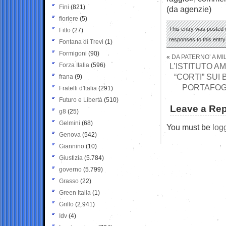
Fini
(821)
(da agenzie)
fioriere
(5)
This entry was posted 
Fitto
(27)
responses to this entr
Fontana di Trevi
(1)
Formigoni
(90)
«
DA PATERNO’ A MI
Forza Italia
(596)
L’ISTITUTO A
“CORTI” SUI
frana
(9)
PORTAFOGL
Fratelli d'Italia
(291)
Futuro e Libertà
(510)
Leave a Rep
g8
(25)
Gelmini
(68)
You must be
log
Genova
(542)
Giannino
(10)
Giustizia
(5.784)
governo
(5.799)
Grasso
(22)
Green Italia
(1)
Grillo
(2.941)
Idv
(4)