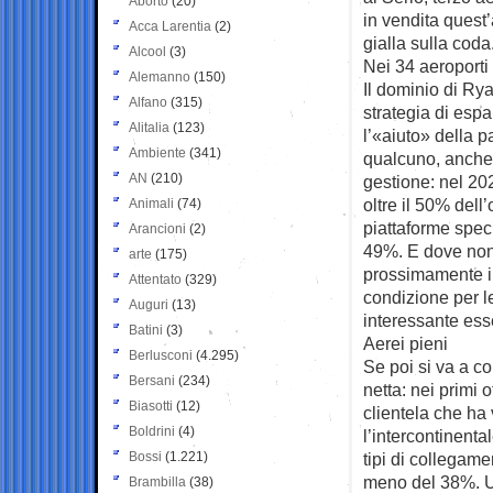
Aborto
(20)
in vendita quest
Acca Larentia
(2)
gialla sulla coda. 
Alcool
(3)
Nei 34 aeroporti
Alemanno
(150)
Il dominio di Rya
Alfano
(315)
strategia di espa
Alitalia
(123)
l’«aiuto» della 
Ambiente
(341)
qualcuno, anche 
AN
(210)
gestione: nel 202
oltre il 50% dell’
Animali
(74)
piattaforme speci
Arancioni
(2)
49%. E dove non 
arte
(175)
prossimamente in
Attentato
(329)
condizione per l
Auguri
(13)
interessante ess
Batini
(3)
Aerei pieni
Berlusconi
(4.295)
Se poi si va a co
Bersani
(234)
netta: nei primi 
Biasotti
(12)
clientela che ha 
Boldrini
(4)
l’intercontinenta
Bossi
(1.221)
tipi di collegam
meno del 38%. Un 
Brambilla
(38)