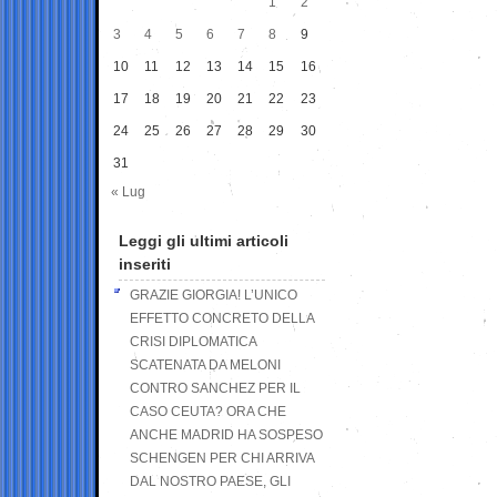
1
2
3
4
5
6
7
8
9
10
11
12
13
14
15
16
17
18
19
20
21
22
23
24
25
26
27
28
29
30
31
« Lug
Leggi gli ultimi articoli
inseriti
GRAZIE GIORGIA! L’UNICO
EFFETTO CONCRETO DELLA
CRISI DIPLOMATICA
SCATENATA DA MELONI
CONTRO SANCHEZ PER IL
CASO CEUTA? ORA CHE
ANCHE MADRID HA SOSPESO
SCHENGEN PER CHI ARRIVA
DAL NOSTRO PAESE, GLI