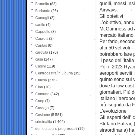
quelli, messi ins
Brunetta
(83)
Airways.
Burlando
(26)
Gli obiettivi
Camogli
(2)
L’obiettivo, ann
canile
(4)
McGuinness ad ana
Cappello
(8)
mercato italiano 
Caprotti
(2)
Per farlo, secon
Caritas
(6)
altri 50 velivol
carovita
(170)
potrebbero fare 
casa
(247)
Il peso dell’Italia
Per il 2023 Ryana
Casini
(119)
aeroporti serviti
Centrodestra in Liguria
(35)
quinto sono sui vo
Chiesa
(276)
dove la low cost o
Cina
(10)
giornalieri. Più
Comune
(342)
italiano l’aeropo
Coop
(7)
più, seguito da 
Cossiga
(7)
L’evoluzione
Costume
(5.581)
Gli esperti dell’
criminalità
(1.402)
Stefano Paleari 
democratici e progressisti
(19)
straordinaria) ha