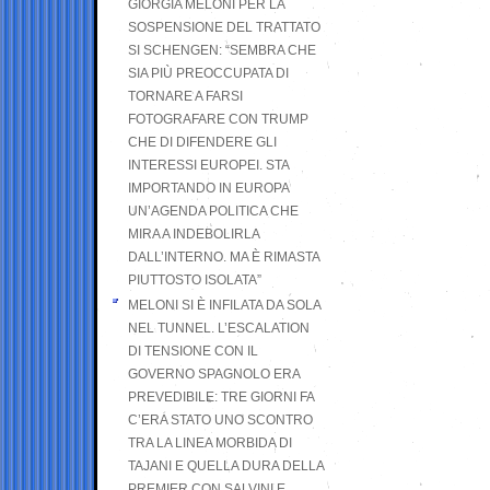
GIORGIA MELONI PER LA
SOSPENSIONE DEL TRATTATO
SI SCHENGEN: “SEMBRA CHE
SIA PIÙ PREOCCUPATA DI
TORNARE A FARSI
FOTOGRAFARE CON TRUMP
CHE DI DIFENDERE GLI
INTERESSI EUROPEI. STA
IMPORTANDO IN EUROPA
UN’AGENDA POLITICA CHE
MIRA A INDEBOLIRLA
DALL’INTERNO. MA È RIMASTA
PIUTTOSTO ISOLATA”
MELONI SI È INFILATA DA SOLA
NEL TUNNEL. L’ESCALATION
DI TENSIONE CON IL
GOVERNO SPAGNOLO ERA
PREVEDIBILE: TRE GIORNI FA
C’ERA STATO UNO SCONTRO
TRA LA LINEA MORBIDA DI
TAJANI E QUELLA DURA DELLA
PREMIER CON SALVINI E