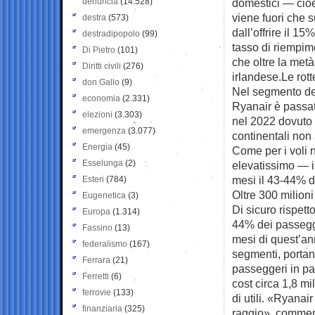
denuncia
(14.528)
domestici — cioè 
viene fuori che 
destra
(573)
dall’offrire il 1
destradipopolo
(99)
tasso di riempime
Di Pietro
(101)
che oltre la met
Diritti civili
(276)
irlandese.Le rott
don Gallo
(9)
Nel segmento dei
economia
(2.331)
Ryanair è passat
elezioni
(3.303)
nel 2022 dovuto a
emergenza
(3.077)
continentali non 
Energia
(45)
Come per i voli 
Esselunga
(2)
elevatissimo — i
mesi il 43-44% de
Esteri
(784)
Oltre 300 milioni 
Eugenetica
(3)
Di sicuro rispet
Europa
(1.314)
44% dei passegger
Fassino
(13)
mesi di quest’an
federalismo
(167)
segmenti, portand
Ferrara
(21)
passeggeri in par
Ferretti
(6)
cost circa 1,8 mi
ferrovie
(133)
di utili. «Ryanair
finanziaria
(325)
raggio», comment