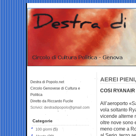
AEREI PIENI
Destra di Popolo.net
Circolo Genovese di Cultura e
COSI RYANAIR 
Politica
Diretto da Riccardo Fucile
All’aeroporto «S
Scrivici: destradipopolo@gmail.com
vola soltanto Ry
vicende alterne n
Categorie
oltre nove sono e
meno come a Ro
100 giorni
(5)
al Serio, terzo a