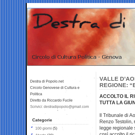
VALLE D’AO
Destra di Popolo.net
REGIONE: “E
Circolo Genovese di Cultura e
Politica
ACCOLTO IL RI
Diretto da Riccardo Fucile
TUTTA LA GI
Scrivici: destradipopolo@gmail.com
Il Tribunale di A
Categorie
Renzo Testolin,
legge regionale s
100 giorni
(5)
così accolto il r