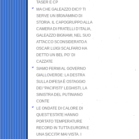
TASER E CP
MA CHE GALEAZZO DICI? TI
SERVE UN BIGNAMINO DI
STORIA. IL CAPOGRUPPO ALLA
CAMERA DI FRATELLI D’ITALIA,
GALEAZZO BIGNAMI, NEL SUO
ATTACCO SCONSIDERATO A
OSCAR LUIGI SCALFARO HA
DETTO UN BEL PO’ DI
CAZZATE
SIAMO FERMI AL GOVERNO
GIALLOVERDE: LA DESTRA
SULLA DIFESA È OSTAGGIO
DEI “PACIFISTI” LEGHISTI, LA
SINISTRA DEL PUTINIANO
CONTE
LE ONDATE DI CALORE DI
QUEST’ESTATE HANNO
PORTATO TEMPERATURE
RECORD IN TUTTA EUROPA E
UNA SICCITA’ MAI VISTA. I