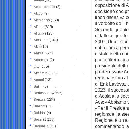
Aborto
(20)
opposizione di A
Acca Larentia
(2)
decisione che pro
Alcool
(3)
linea difensiva c
Alemanno
(150)
Il verdetto del T
Alfano
(315)
Secondo quanto ac
Alitalia
(123)
di fatto al quart
Ambiente
(341)
2007. Una lettura
AN
(210)
dalla carica per
è stato eletto co
Animali
(74)
poi confermato a
Arancioni
(2)
presidente della 
arte
(175)
predecessore Ant
Attentato
(329)
regionale fino a
Auguri
(13)
di Erik Lavévaz.
Batini
(3)
2023, il success
Berlusconi
(4.295)
d’Aosta alla sec
Bersani
(234)
Avs: «Abbiamo v
Biasotti
(12)
«Per il President
Boldrini
(4)
regionale, la st
Bossi
(1.221)
Regione, è un tot
commentando la 
Brambilla
(38)