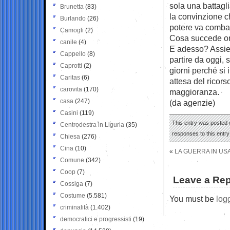
sola una battagl
Brunetta
(83)
la convinzione ch
Burlando
(26)
potere va combat
Camogli
(2)
Cosa succede o
canile
(4)
E adesso? Assiem
Cappello
(8)
partire da oggi, 
Caprotti
(2)
giorni perché si
Caritas
(6)
attesa del ricors
carovita
(170)
maggioranza.
casa
(247)
(da agenzie)
Casini
(119)
This entry was posted 
Centrodestra in Liguria
(35)
responses to this entr
Chiesa
(276)
Cina
(10)
«
LA GUERRA IN USA
Comune
(342)
Coop
(7)
Leave a Rep
Cossiga
(7)
Costume
(5.581)
You must be
log
criminalità
(1.402)
democratici e progressisti
(19)