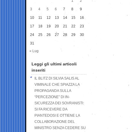
1
2
3
4
5
6
7
8
9
10
11
12
13
14
15
16
17
18
19
20
21
22
23
24
25
26
27
28
29
30
31
« Lug
Leggi gli ultimi articoli
inseriti
IL BLITZ DI SILVIA SALIS AL
VIMINALE CHE SPIAZZA LA
PROPAGANDA SULLA
“PERCEZIONE” DI IN-
SICUREZZA DEI SOVRANISTI:
SI FA RICEVERE DA
PIANTEDOSI E OTTIENE LA
COLLABORAZIONE DEL
MINISTRO SENZA CEDERE SU