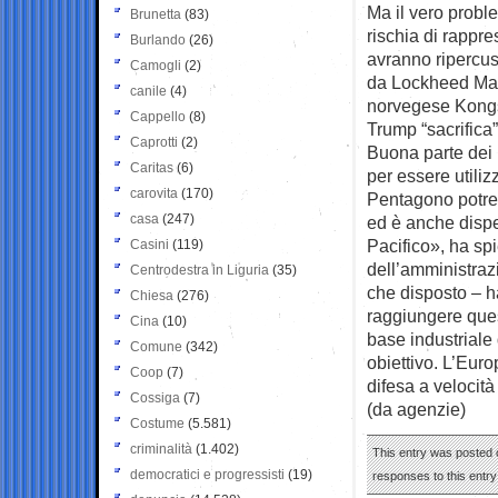
Ma il vero probl
Brunetta
(83)
rischia di rappres
Burlando
(26)
avranno ripercuss
Camogli
(2)
da Lockheed Mar
canile
(4)
norvegese Kongsb
Cappello
(8)
Trump “sacrifica
Caprotti
(2)
Buona parte dei 
Caritas
(6)
per essere utiliz
carovita
(170)
Pentagono potre
casa
(247)
ed è anche dispe
Pacifico», ha sp
Casini
(119)
dell’amministrazi
Centrodestra in Liguria
(35)
che disposto – ha
Chiesa
(276)
raggiungere quest
Cina
(10)
base industriale
Comune
(342)
obiettivo. L’Euro
Coop
(7)
difesa a velocit
Cossiga
(7)
(da agenzie)
Costume
(5.581)
criminalità
(1.402)
This entry was posted 
democratici e progressisti
(19)
responses to this entr