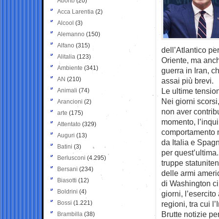
Aborto
(20)
Acca Larentia
(2)
Alcool
(3)
Alemanno
(150)
Alfano
(315)
dell’Atlantico p
Alitalia
(123)
Oriente, ma anche
Ambiente
(341)
guerra in Iran, c
AN
(210)
assai più brevi.
Le ultime tensio
Animali
(74)
Nei giorni scors
Arancioni
(2)
non aver contribu
arte
(175)
momento, l’inqui
Attentato
(329)
comportamento 
Auguri
(13)
da Italia e Spagn
Batini
(3)
per quest’ultima.
Berlusconi
(4.295)
truppe statuniten
Bersani
(234)
delle armi ameri
Biasotti
(12)
di Washington circ
Boldrini
(4)
giorni, l’esercito
Bossi
(1.221)
regioni, tra cui 
Brutte notizie pe
Brambilla
(38)