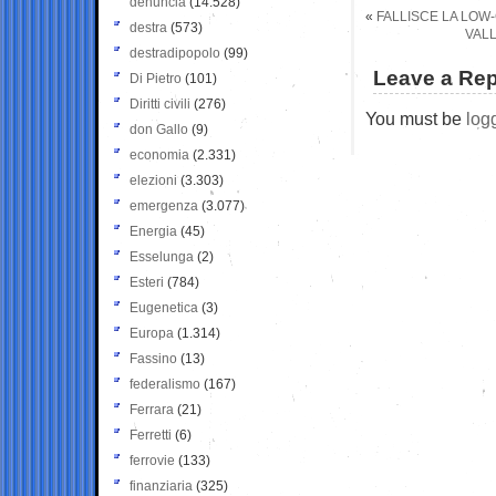
denuncia
(14.528)
«
FALLISCE LA LOW-
destra
(573)
VALL
destradipopolo
(99)
Leave a Rep
Di Pietro
(101)
Diritti civili
(276)
You must be
log
don Gallo
(9)
economia
(2.331)
elezioni
(3.303)
emergenza
(3.077)
Energia
(45)
Esselunga
(2)
Esteri
(784)
Eugenetica
(3)
Europa
(1.314)
Fassino
(13)
federalismo
(167)
Ferrara
(21)
Ferretti
(6)
ferrovie
(133)
finanziaria
(325)