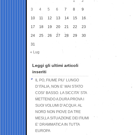
1
2
3
4
5
6
7
8
9
10
11
12
13
14
15
16
17
18
19
20
21
22
23
24
25
26
27
28
29
30
31
« Lug
Leggi gli ultimi articoli
inseriti
IL PO, FIUME PIU’ LUNGO
D’ITALIA, NON E’ MAI STATO
COSI’ BASSO. LA SICCITA’ STA
METTENDO A DURA PROVA I
SUOI VOLUMI D’ACQUA: AL
NORD NON PIOVE DA TRE
MESI,LA SITUAZIONE DEI FIUMI
E’ DRAMMATICA IN TUTTA
EUROPA