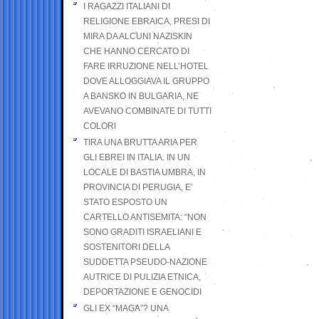
I RAGAZZI ITALIANI DI
RELIGIONE EBRAICA, PRESI DI
MIRA DA ALCUNI NAZISKIN
CHE HANNO CERCATO DI
FARE IRRUZIONE NELL’HOTEL
DOVE ALLOGGIAVA IL GRUPPO
A BANSKO IN BULGARIA, NE
AVEVANO COMBINATE DI TUTTI
COLORI
TIRA UNA BRUTTA ARIA PER
GLI EBREI IN ITALIA. IN UN
LOCALE DI BASTIA UMBRA, IN
PROVINCIA DI PERUGIA, E’
STATO ESPOSTO UN
CARTELLO ANTISEMITA: “NON
SONO GRADITI ISRAELIANI E
SOSTENITORI DELLA
SUDDETTA PSEUDO-NAZIONE
AUTRICE DI PULIZIA ETNICA,
DEPORTAZIONE E GENOCIDI
GLI EX “MAGA”? UNA