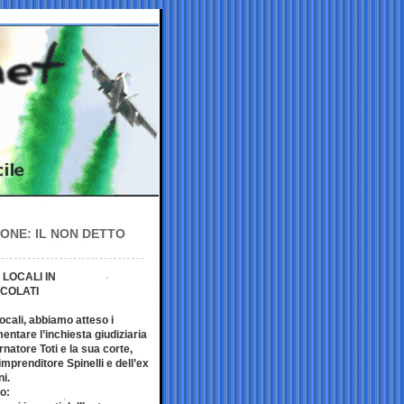
IONE: IL NON DETTO
LOCALI IN
ACOLATI
ocali, abbiamo atteso i
entare l’inchiesta giudiziaria
natore Toti e la sua corte,
imprenditore Spinelli e dell’ex
ni.
o: