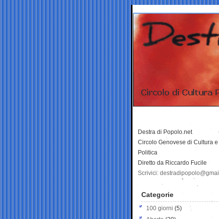
Destra di Popolo.net
Circolo Genovese di Cultura e
Politica
Diretto da Riccardo Fucile
Scrivici: destradipopolo@gma
Categorie
100 giorni
(5)