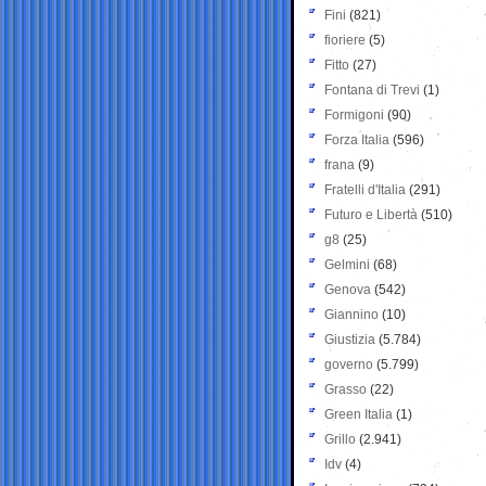
Fini
(821)
fioriere
(5)
Fitto
(27)
Fontana di Trevi
(1)
Formigoni
(90)
Forza Italia
(596)
frana
(9)
Fratelli d'Italia
(291)
Futuro e Libertà
(510)
g8
(25)
Gelmini
(68)
Genova
(542)
Giannino
(10)
Giustizia
(5.784)
governo
(5.799)
Grasso
(22)
Green Italia
(1)
Grillo
(2.941)
Idv
(4)