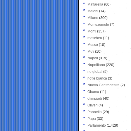
Mattarella
(60)
Meloni
(14)
Milano
(300)
Montezemolo
(7)
Monti
(357)
moschea
(11)
Musso
(10)
Muti
(10)
Napoli
(319)
Napolitano
(220)
no global
(5)
notte bianca
(3)
Nuovo Centrodestra
(2)
Obama
(11)
olimpiadi
(40)
Oliveri
(4)
Pannella
(29)
Papa
(33)
Parlamento
(1.428)