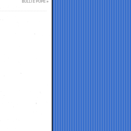
BULLI E PUPE
»