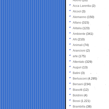
Aborto
(20)
Acca Larentia
(2)
Alcool
(3)
Alemanno
(150)
Alfano
(315)
Alitalia
(123)
Ambiente
(341)
AN
(210)
Animali
(74)
Arancioni
(2)
arte
(175)
Attentato
(329)
Auguri
(13)
Batini
(3)
Berlusconi
(4.295)
Bersani
(234)
Biasotti
(12)
Boldrini
(4)
Bossi
(1.221)
Brambilla
(38)