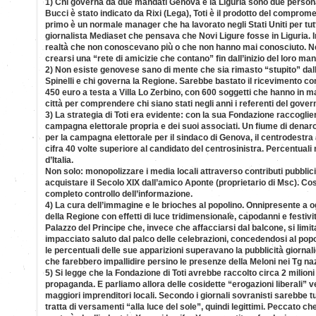
1) Chi governa da due mandati Genova e la Liguria sono due persona
Bucci è stato indicato da Rixi (Lega), Toti è il prodotto del comprome
primo è un normale manager che ha lavorato negli Stati Uniti per tutt
giornalista Mediaset che pensava che Novi Ligure fosse in Liguria. In
realtà che non conoscevano più o che non hanno mai conosciuto. N
crearsi una “rete di amicizie che contano” fin dall’inizio del loro ma
2) Non esiste genovese sano di mente che sia rimasto “stupito” dall
Spinelli e chi governa la Regione. Sarebbe bastato il ricevimento c
450 euro a testa a Villa Lo Zerbino, con 600 soggetti che hanno in m
città per comprendere chi siano stati negli anni i referenti del gover
3) La strategia di Toti era evidente: con la sua Fondazione raccoglier
campagna elettorale propria e dei suoi associati. Un fiume di denaro
per la campagna elettorale per il sindaco di Genova, il centrodestr
cifra 40 volte superiore al candidato del centrosinistra. Percentuali m
d’Italia.
Non solo: monopolizzare i media locali attraverso contributi pubblicita
acquistare il Secolo XIX dall’amico Aponte (proprietario di Msc). Così
completo controllo dell’informazione.
4) La cura dell’immagine e le brioches al popolino. Onnipresente a og
della Regione con effetti di luce tridimensionale, capodanni e festività
Palazzo del Principe che, invece che affacciarsi dal balcone, si limit
impacciato saluto dal palco delle celebrazioni, concedendosi al popo
le percentuali delle sue apparizioni superavano la pubblicità giornali
che farebbero impallidire persino le presenze della Meloni nei Tg naz
5) Si legge che la Fondazione di Toti avrebbe raccolto circa 2 milioni
propaganda. E parliamo allora delle cosidette “erogazioni liberali” v
maggiori imprenditori locali. Secondo i giornali sovranisti sarebbe tu
tratta di versamenti “alla luce del sole”, quindi legittimi. Peccato c