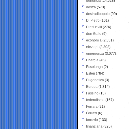
denuncia
(14.528)
destra
(573)
destradipopolo
(99)
Di Pietro
(101)
Diritti civili
(276)
don Gallo
(9)
economia
(2.331)
elezioni
(3.303)
emergenza
(3.077)
Energia
(45)
Esselunga
(2)
Esteri
(784)
Eugenetica
(3)
Europa
(1.314)
Fassino
(13)
federalismo
(167)
Ferrara
(21)
Ferretti
(6)
ferrovie
(133)
finanziaria
(325)