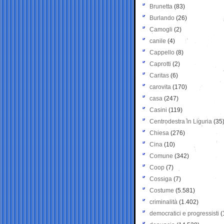
Brunetta
(83)
Burlando
(26)
Camogli
(2)
canile
(4)
Cappello
(8)
Caprotti
(2)
Caritas
(6)
carovita
(170)
casa
(247)
Casini
(119)
Centrodestra in Liguria
(35
Chiesa
(276)
Cina
(10)
Comune
(342)
Coop
(7)
Cossiga
(7)
Costume
(5.581)
criminalità
(1.402)
democratici e progressisti
(