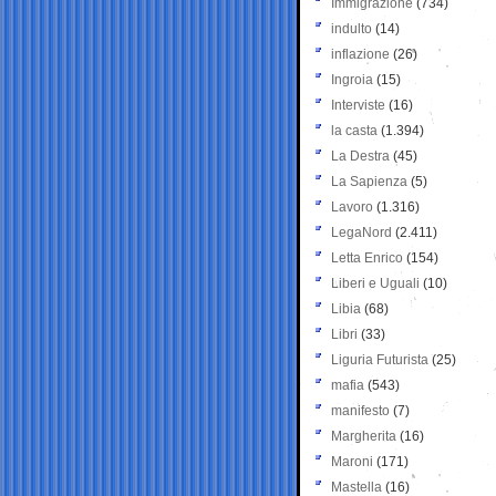
Immigrazione
(734)
indulto
(14)
inflazione
(26)
Ingroia
(15)
Interviste
(16)
la casta
(1.394)
La Destra
(45)
La Sapienza
(5)
Lavoro
(1.316)
LegaNord
(2.411)
Letta Enrico
(154)
Liberi e Uguali
(10)
Libia
(68)
Libri
(33)
Liguria Futurista
(25)
mafia
(543)
manifesto
(7)
Margherita
(16)
Maroni
(171)
Mastella
(16)