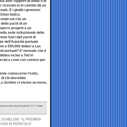
a aver rapporti di utilità o di
r ricevuto (o in cambio di) un
nale. E i giudici genovesi
rban italico.
econdo voi che un
 dello yacht di un
porre progetti a un
nella sede istituzionale della
one fuori dall yacht di
te dell’Autorità portuale
ino a 500.000 dollari a Las
li portuali? E’ normale che il
idata vicina a Toti in
tecipi a cene con costoro per
mente conoscerne l’esito.
te di chi dovrebbe
a Lo Zerbino ci vivono un mese,
ponses to this entry through the
RSS 2.0
feed.
 DI MELONI: “IL PREMIER
ZIA IN PERICOLO”