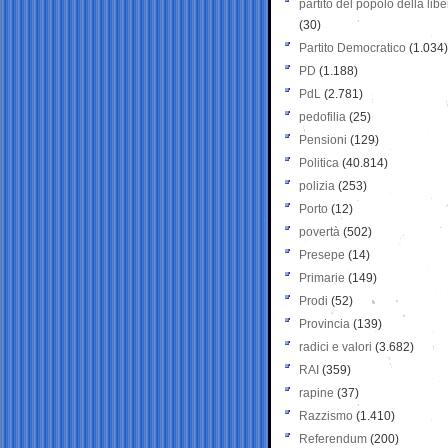
partito del popolo della libe
(30)
Partito Democratico
(1.034)
PD
(1.188)
PdL
(2.781)
pedofilia
(25)
Pensioni
(129)
Politica
(40.814)
polizia
(253)
Porto
(12)
povertà
(502)
Presepe
(14)
Primarie
(149)
Prodi
(52)
Provincia
(139)
radici e valori
(3.682)
RAI
(359)
rapine
(37)
Razzismo
(1.410)
Referendum
(200)