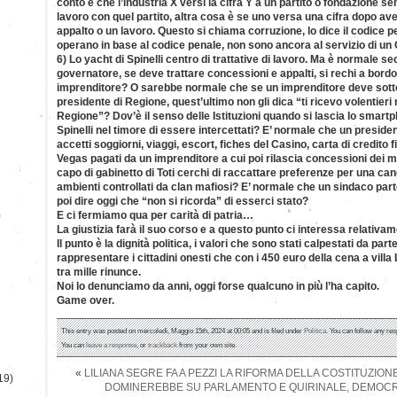
conto è che l’industria X versi la cifra Y a un partito o fondazione senz
lavoro con quel partito, altra cosa è se uno versa una cifra dopo ave
appalto o un lavoro. Questo si chiama corruzione, lo dice il codice pe
operano in base al codice penale, non sono ancora al servizio di un O
6) Lo yacht di Spinelli centro di trattative di lavoro. Ma è normale s
governatore, se deve trattare concessioni e appalti, si rechi a bordo
imprenditore? O sarebbe normale che se un imprenditore deve sotto
presidente di Regione, quest’ultimo non gli dica “ti ricevo volentieri 
Regione”? Dov’è il senso delle Istituzioni quando si lascia lo smartph
Spinelli nel timore di essere intercettati? E’ normale che un presiden
accetti soggiorni, viaggi, escort, fiches del Casino, carta di credito f
Vegas pagati da un imprenditore a cui poi rilascia concessioni dei mo
capo di gabinetto di Toti cerchi di raccattare preferenze per una cand
ambienti controllati da clan mafiosi? E’ normale che un sindaco par
poi dire oggi che “non si ricorda” di esserci stato?
)
E ci fermiamo qua per carità di patria…
La giustizia farà il suo corso e a questo punto ci interessa relativa
Il punto è la dignità politica, i valori che sono stati calpestati da par
rappresentare i cittadini onesti che con i 450 euro della cena a vill
tra mille rinunce.
Noi lo denunciamo da anni, oggi forse qualcuno in più l’ha capito.
Game over.
This entry was posted on mercoledì, Maggio 15th, 2024 at 00:05 and is filed under
Politica
. You can follow any res
You can
leave a response
, or
trackback
from your own site.
«
LILIANA SEGRE FA A PEZZI LA RIFORMA DELLA COSTITUZIONE
19)
DOMINEREBBE SU PARLAMENTO E QUIRINALE, DEMOCRA