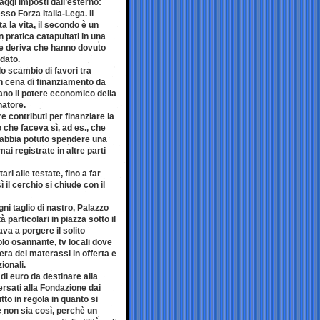
ggi imposti dall’esterno:
sso Forza Italia-Lega. Il
a la vita, il secondo è un
 pratica catapultati in una
e deriva che hanno dovuto
ndato.
o scambio di favori tra
on cena di finanziamento da
ano il potere economico della
natore.
e contributi per finanziare la
 che faceva sì, ad es., che
a abbia potuto spendere una
ai registrate in altre parti
ri alle testate, fino a far
 il cerchio si chiude con il
ni taglio di nastro, Palazzo
 particolari in piazza sotto il
ava a porgere il solito
lo osannante, tv locali dove
era dei materassi in offerta e
ionali.
 di euro da destinare alla
ersati alla Fondazione dai
tto in regola in quanto si
he non sia così, perchè un