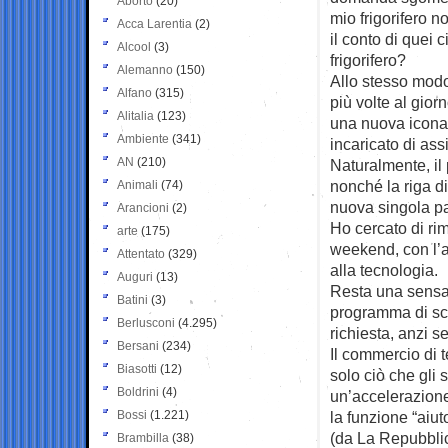
Aborto
(20)
mio frigorifero 
Acca Larentia
(2)
il conto di quei 
Alcool
(3)
frigorifero?
Alemanno
(150)
Allo stesso modo
Alfano
(315)
più volte al gior
Alitalia
(123)
una nuova icona, 
Ambiente
(341)
incaricato di as
AN
(210)
Naturalmente, il 
nonché la riga d
Animali
(74)
nuova singola p
Arancioni
(2)
Ho cercato di rim
arte
(175)
weekend, con l’a
Attentato
(329)
alla tecnologia.
Auguri
(13)
Resta una sensaz
Batini
(3)
programma di scri
Berlusconi
(4.295)
richiesta, anzi 
Bersani
(234)
Il commercio di 
Biasotti
(12)
solo ciò che gli 
Boldrini
(4)
un’accelerazione 
Bossi
(1.221)
la funzione “aiut
(da La Repubbli
Brambilla
(38)