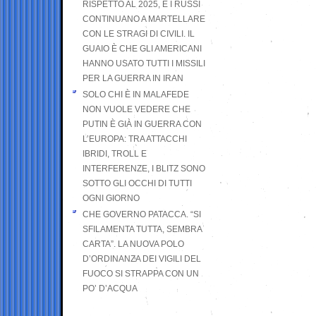
RISPETTO AL 2025, E I RUSSI
CONTINUANO A MARTELLARE
CON LE STRAGI DI CIVILI. IL
GUAIO È CHE GLI AMERICANI
HANNO USATO TUTTI I MISSILI
PER LA GUERRA IN IRAN
SOLO CHI È IN MALAFEDE
NON VUOLE VEDERE CHE
PUTIN È GIÀ IN GUERRA CON
L’EUROPA: TRA ATTACCHI
IBRIDI, TROLL E
INTERFERENZE, I BLITZ SONO
SOTTO GLI OCCHI DI TUTTI
OGNI GIORNO
CHE GOVERNO PATACCA. “SI
SFILAMENTA TUTTA, SEMBRA
CARTA”. LA NUOVA POLO
D’ORDINANZA DEI VIGILI DEL
FUOCO SI STRAPPA CON UN
PO’ D’ACQUA