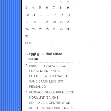
1
2
3
4
5
6
7
8
9
10
11
12
13
14
15
16
17
18
19
20
21
22
23
24
25
26
27
28
29
30
31
« Lug
Leggi gli ultimi articoli
inseriti
PRIMARIE CAMPO LARGO,
ORA SONO IN TANTI A
CHIEDERE A SILVIA SALIS DI
CANDIDARSI: LEI CI STA
PENSANDO
VANNACCI VUOLE PRENDERSI
I “GRILLINI” (SAI CHE
COPPIA…). IL CENTRO STUDI
DI FUTURO NAZIONALE INVITA