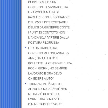
BEPPE GRILLO A UN
CONFRONTO. VANNACCI HA
UNA VOGLIA MATTA DI
PARLARE CON IL FONDATORE
DEL M5S E INTERCETTARE I
DELUSI DA GIUSEPPE CONTE.
I PUNTI DI CONTATTO NON
MANCANO, A PARTIRE DALLA
POSTURA FILORUSSA
L’ITALIA TRADITA DAL
GOVERNO MELONI. ANNA , 72
ANNI; “TRA AFFITTO E
BOLLETTE LA PENSIONE DURA
POCHI GIORNI, HO SEMPRE
LAVORATO E ORA DEVO
CHIEDERE AIUTO”
TRUMP NON DÀ MISSILI
ALL’UCRAINA PERCHÉ NON
NE HA PIÙ PER SÉ : LA
FORNITURA DI RAZZI È
DIMINUITA DI TRE VOLTE