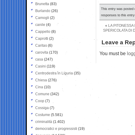
Brunetta
(83)
This entry was posted 
Burlando
(26)
responses to this entr
Camogli
(2)
canile
(4)
«
LA PITONESSA
SPERICOLATA DI D
Cappello
(8)
Caprotti
(2)
Leave a Rep
Caritas
(6)
carovita
(170)
You must be
log
casa
(247)
Casini
(119)
Centrodestra in Liguria
(35)
Chiesa
(276)
Cina
(10)
Comune
(342)
Coop
(7)
Cossiga
(7)
Costume
(5.581)
criminalità
(1.402)
democratici e progressisti
(19)