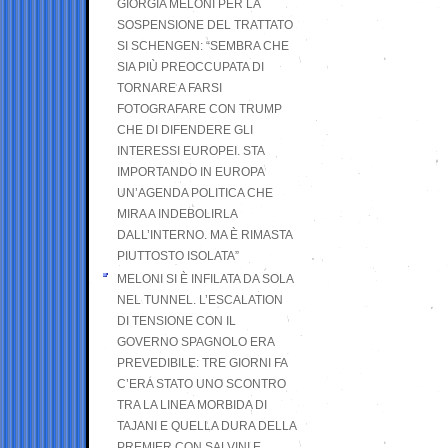
GIORGIA MELONI PER LA
SOSPENSIONE DEL TRATTATO
SI SCHENGEN: “SEMBRA CHE
SIA PIÙ PREOCCUPATA DI
TORNARE A FARSI
FOTOGRAFARE CON TRUMP
CHE DI DIFENDERE GLI
INTERESSI EUROPEI. STA
IMPORTANDO IN EUROPA
UN’AGENDA POLITICA CHE
MIRA A INDEBOLIRLA
DALL’INTERNO. MA È RIMASTA
PIUTTOSTO ISOLATA”
MELONI SI È INFILATA DA SOLA
NEL TUNNEL. L’ESCALATION
DI TENSIONE CON IL
GOVERNO SPAGNOLO ERA
PREVEDIBILE: TRE GIORNI FA
C’ERA STATO UNO SCONTRO
TRA LA LINEA MORBIDA DI
TAJANI E QUELLA DURA DELLA
PREMIER CON SALVINI E