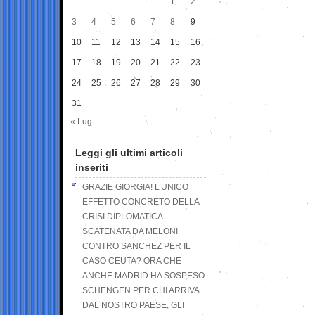
1
2
3
4
5
6
7
8
9
10
11
12
13
14
15
16
17
18
19
20
21
22
23
24
25
26
27
28
29
30
31
« Lug
Leggi gli ultimi articoli
inseriti
GRAZIE GIORGIA! L’UNICO
EFFETTO CONCRETO DELLA
CRISI DIPLOMATICA
SCATENATA DA MELONI
CONTRO SANCHEZ PER IL
CASO CEUTA? ORA CHE
ANCHE MADRID HA SOSPESO
SCHENGEN PER CHI ARRIVA
DAL NOSTRO PAESE, GLI