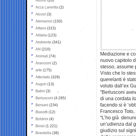
Aborto
(20)
Acca Larentia
(2)
Alcool
(3)
Alemanno
(150)
Alfano
(315)
Alitalia
(123)
Ambiente
(341)
AN
(210)
Mediazione e con
Animali
(74)
nuovo capitolo d
Arancioni
(2)
stesso, assume pe
arte
(175)
Visto che lo stes
Attentato
(329)
querelanti è sta
Auguri
(13)
voluto dall’ex Gu
Batini
(3)
“Berlusconi avev
di una cordata i
Berlusconi
(4.295)
facendo si è ‘obb
Bersani
(234)
Francesco Toto, c
Biasotti
(12)
“L’ho già denunc
Boldrini
(4)
un’udienza dal gi
Bossi
(1.221)
giudizio sul sign
Brambilla
(38)