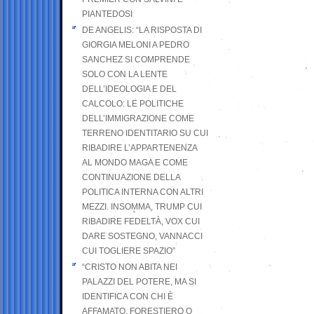
PIANTEDOSI
DE ANGELIS: “LA RISPOSTA DI
GIORGIA MELONI A PEDRO
SANCHEZ SI COMPRENDE
SOLO CON LA LENTE
DELL’IDEOLOGIA E DEL
CALCOLO: LE POLITICHE
DELL’IMMIGRAZIONE COME
TERRENO IDENTITARIO SU CUI
RIBADIRE L’APPARTENENZA
AL MONDO MAGA E COME
CONTINUAZIONE DELLA
POLITICA INTERNA CON ALTRI
MEZZI. INSOMMA, TRUMP CUI
RIBADIRE FEDELTÀ, VOX CUI
DARE SOSTEGNO, VANNACCI
CUI TOGLIERE SPAZIO”
“CRISTO NON ABITA NEI
PALAZZI DEL POTERE, MA SI
IDENTIFICA CON CHI È
AFFAMATO, FORESTIERO O