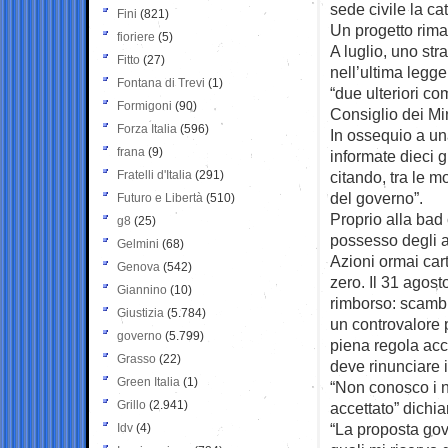
sede civile la ca
Fini
(821)
Un progetto rima
fioriere
(5)
A luglio, uno str
Fitto
(27)
nell’ultima legge
Fontana di Trevi
(1)
“due ulteriori c
Formigoni
(90)
Consiglio dei Mi
Forza Italia
(596)
In ossequio a un
frana
(9)
informate dieci g
Fratelli d'Italia
(291)
citando, tra le m
del governo”.
Futuro e Libertà
(510)
Proprio alla bad
g8
(25)
possesso degli a
Gelmini
(68)
Azioni ormai car
Genova
(542)
zero. Il 31 agost
Giannino
(10)
rimborso: scambi
Giustizia
(5.784)
un controvalore p
governo
(5.799)
piena regola acc
Grasso
(22)
deve rinunciare i
Green Italia
(1)
“Non conosco i n
Grillo
(2.941)
accettato” dichia
“La proposta gov
Idv
(4)