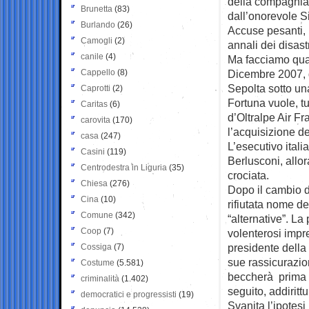
della compagnia 
Brunetta
(83)
dall’onorevole Si
Burlando
(26)
Accuse pesanti, 
Camogli
(2)
annali dei disast
canile
(4)
Ma facciamo qua
Cappello
(8)
Dicembre 2007, 
Sepolta sotto una
Caprotti
(2)
Fortuna vuole, tu
Caritas
(6)
d’Oltralpe Air Fr
carovita
(170)
l’acquisizione de
casa
(247)
L’esecutivo itali
Casini
(119)
Berlusconi, allor
Centrodestra in Liguria
(35)
crociata.
Chiesa
(276)
Dopo il cambio d
Cina
(10)
rifiutata nome de
Comune
(342)
“alternative”. La
Coop
(7)
volenterosi impre
presidente della
Cossiga
(7)
sue rassicurazion
Costume
(5.581)
beccherà prima u
criminalità
(1.402)
seguito, addiritt
democratici e progressisti
(19)
Svanita l’ipotesi 