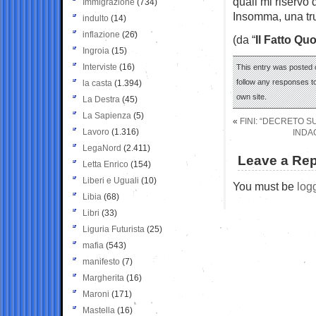
quali mi riservo
Immigrazione
(734)
Insomma, una truf
indulto
(14)
inflazione
(26)
(da “
Il Fatto Qu
Ingroia
(15)
Interviste
(16)
This entry was posted o
follow any responses to
la casta
(1.394)
own site.
La Destra
(45)
La Sapienza
(5)
«
FINI: “DECRETO 
Lavoro
(1.316)
INDA
LegaNord
(2.411)
Leave a Rep
Letta Enrico
(154)
Liberi e Uguali
(10)
You must be
log
Libia
(68)
Libri
(33)
Liguria Futurista
(25)
mafia
(543)
manifesto
(7)
Margherita
(16)
Maroni
(171)
Mastella
(16)