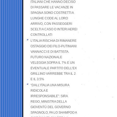
ITALIANI CHE HANNO DECISO
DI PASSARE LE VACANZE IN
SPAGNA SONO COSTRETTI A
LUNGHE CODE AL LORO
ARRIVO, CON PASSEGGERI
SCELTI A CASO O INTERI AEREI
CONTROLLATI
L’ITALIA RISCHIA DI RIMANERE
OSTAGGIO DEI FILO-PUTINIANI
VANNACCI E DI BATTISTA.
FUTURO NAZIONALE
VELEGGIA SOPRA IL 7% E UN
EVENTUALE PARTITO DELL’EX
GRILLINO VARREBBE TRA IL 2
E IL 3.5%
“DALL’ITALIA UNA MISURA
RIDICOLA E
IRRESPONSABILE”: SIRA
REGO, MINISTRA DELLA
GIOVENTÙ DEL GOVERNO
SPAGNOLO, FA LO SHAMPOO A