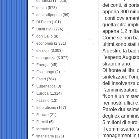
denuncia
(14.528)
dei conti, si po
destra
(573)
appena 300 milio
destradipopolo
(99)
I conti ovviament
Di Pietro
(101)
quella cifra imp
Diritti civili
(276)
appena 1,2 miliar
don Gallo
(9)
Come se non bast
economia
(2.331)
ultimi sono stat
A gestire la bad
elezioni
(3.303)
l’esperto August
emergenza
(3.077)
straordinario.
Energia
(45)
Di fronte ai libr
Esselunga
(2)
sintetizzare l’or
Esteri
(784)
dell’insolvenza 
Eugenetica
(3)
l’amministratore 
Europa
(1.314)
“Non è un mister
Fassino
(13)
nei nostri uffici
federalismo
(167)
Parole durissime
Ferrara
(21)
degli ex ammini
5 milioni di euro 
Ferretti
(6)
Il commissario, s
ferrovie
(133)
management in tr
finanziaria
(325)