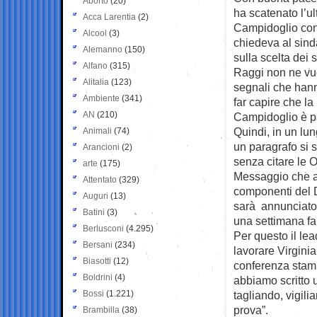
Aborto
(20)
ha scatenato l’ul
Acca Larentia
(2)
Campidoglio con 
Alcool
(3)
chiedeva al sin
Alemanno
(150)
sulla scelta dei 
Alfano
(315)
Raggi non ne vuo
Alitalia
(123)
segnali che hann
Ambiente
(341)
far capire che l
AN
(210)
Campidoglio è pa
Quindi, in un lun
Animali
(74)
un paragrafo si 
Arancioni
(2)
senza citare le O
arte
(175)
Messaggio che ar
Attentato
(329)
componenti del Di
Auguri
(13)
sarà annunciato 
Batini
(3)
una settimana fa
Berlusconi
(4.295)
Per questo il le
Bersani
(234)
lavorare Virginia
Biasotti
(12)
conferenza stam
Boldrini
(4)
abbiamo scritto 
Bossi
(1.221)
tagliando, vigili
prova”.
Brambilla
(38)