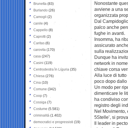
Nonostante quest
Brunetta
(83)
avviene a una set
Burlando
(26)
organizzata prop
Camogli
(2)
Dal Campidoglio 
canile
(4)
palco anche perc
Cappello
(8)
fughe in avanti.
Caprotti
(2)
Insomma, ha riba
Caritas
(6)
assicurato anche 
carovita
(170)
sulla realizzazi
casa
(247)
Dunque ha invitato
network in nome 
Casini
(119)
chiave corsa ver
Centrodestra in Liguria
(35)
Alla luce di tutt
Chiesa
(276)
poco dopo dallo 
Cina
(10)
Un modo per ripor
Comune
(342)
dimenticare le lit
Coop
(7)
ha condiviso con 
Cossiga
(7)
registro degli ind
Costume
(5.581)
Nel Movimento, c
criminalità
(1.402)
5Stelle’, si prova
democratici e progressisti
(19)
Il leader in pect