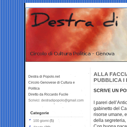
ALLA FACCI
Destra di Popolo.net
PUBBLICA I
Circolo Genovese di Cultura e
Politica
SCRIVE UN PO
Diretto da Riccardo Fucile
Scrivici: destradipopolo@gmail.com
I pareri dell’Ant
gabinetto del
Ca
Categorie
risorse umane, 
della segreteria,
100 giorni
(5)
Con buona pace 