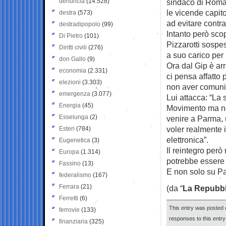
denuncia
(14.528)
sindaco di Roma,
le vicende capito
destra
(573)
ad evitare contr
destradipopolo
(99)
Intanto però sco
Di Pietro
(101)
Pizzarotti sospe
Diritti civili
(276)
a suo carico per 
don Gallo
(9)
Ora dal Gip è arri
economia
(2.331)
ci pensa affatto 
elezioni
(3.303)
non aver comunica
emergenza
(3.077)
Lui attacca: “La
Energia
(45)
Movimento ma non 
Esselunga
(2)
venire a Parma, u
voler realmente i
Esteri
(784)
elettronica”.
Eugenetica
(3)
Il reintegro però
Europa
(1.314)
potrebbe essere l
Fassino
(13)
E non solo su P
federalismo
(167)
Ferrara
(21)
(da “
La Repubbl
Ferretti
(6)
This entry was posted 
ferrovie
(133)
responses to this entr
finanziaria
(325)