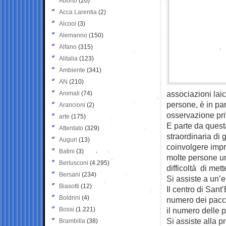
Aborto
(20)
Acca Larentia
(2)
Alcool
(3)
Alemanno
(150)
Alfano
(315)
Alitalia
(123)
Ambiente
(341)
AN
(210)
associazioni lai
Animali
(74)
persone, è in pa
Arancioni
(2)
osservazione pri
arte
(175)
E parte da quest
Attentato
(329)
straordinaria di g
Auguri
(13)
coinvolgere impr
Batini
(3)
molte persone un
Berlusconi
(4.295)
difficoltà di met
Bersani
(234)
Si assiste a un’e
Biasotti
(12)
Il centro di Sant
Boldrini
(4)
numero dei pacch
Bossi
(1.221)
il numero delle 
Si assiste alla p
Brambilla
(38)