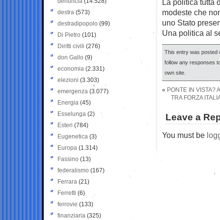
denuncia
(14.528)
La politica tutta 
modeste che non 
destra
(573)
uno Stato presen
destradipopolo
(99)
Una politica al s
Di Pietro
(101)
Diritti civili
(276)
This entry was posted o
don Gallo
(9)
follow any responses to
economia
(2.331)
own site.
elezioni
(3.303)
«
PONTE IN VISTA? 
emergenza
(3.077)
TRA FORZA ITALI
Energia
(45)
Esselunga
(2)
Leave a Rep
Esteri
(784)
You must be
log
Eugenetica
(3)
Europa
(1.314)
Fassino
(13)
federalismo
(167)
Ferrara
(21)
Ferretti
(6)
ferrovie
(133)
finanziaria
(325)