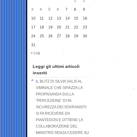
1
2
3
4
5
6
7
8
9
10
11
12
13
14
15
16
17
18
19
20
21
22
23
24
25
26
27
28
29
30
31
« Lug
Leggi gli ultimi articoli
inseriti
IL BLITZ DI SILVIA SALIS AL
VIMINALE CHE SPIAZZA LA
PROPAGANDA SULLA
“PERCEZIONE” DI IN-
SICUREZZA DEI SOVRANISTI:
SI FA RICEVERE DA
PIANTEDOSI E OTTIENE LA
COLLABORAZIONE DEL
MINISTRO SENZA CEDERE SU