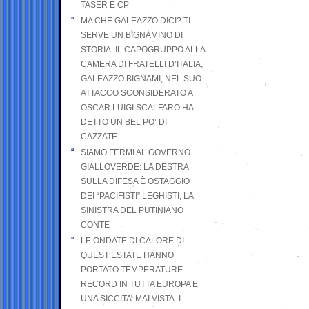
TASER E CP
MA CHE GALEAZZO DICI? TI
SERVE UN BIGNAMINO DI
STORIA. IL CAPOGRUPPO ALLA
CAMERA DI FRATELLI D’ITALIA,
GALEAZZO BIGNAMI, NEL SUO
ATTACCO SCONSIDERATO A
OSCAR LUIGI SCALFARO HA
DETTO UN BEL PO’ DI
CAZZATE
SIAMO FERMI AL GOVERNO
GIALLOVERDE: LA DESTRA
SULLA DIFESA È OSTAGGIO
DEI “PACIFISTI” LEGHISTI, LA
SINISTRA DEL PUTINIANO
CONTE
LE ONDATE DI CALORE DI
QUEST’ESTATE HANNO
PORTATO TEMPERATURE
RECORD IN TUTTA EUROPA E
UNA SICCITA’ MAI VISTA. I