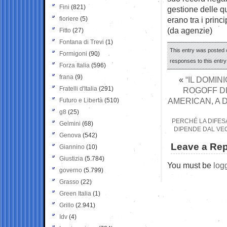
Fini
(821)
gestione delle 
fioriere
(5)
erano tra i princ
(da agenzie)
Fitto
(27)
Fontana di Trevi
(1)
This entry was posted o
Formigoni
(90)
responses to this entr
Forza Italia
(596)
frana
(9)
«
“IL DOMIN
Fratelli d'Italia
(291)
ROGOFF DI
AMERICAN, A D
Futuro e Libertà
(510)
g8
(25)
PERCHÉ LA DIFESA
Gelmini
(68)
DIPENDE DAL VE
Genova
(542)
Leave a Rep
Giannino
(10)
Giustizia
(5.784)
You must be
log
governo
(5.799)
Grasso
(22)
Green Italia
(1)
Grillo
(2.941)
Idv
(4)