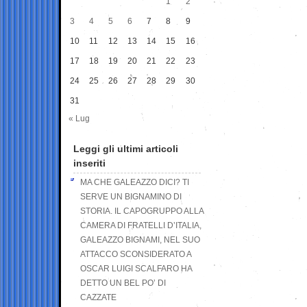
1
2
3
4
5
6
7
8
9
10
11
12
13
14
15
16
17
18
19
20
21
22
23
24
25
26
27
28
29
30
31
« Lug
Leggi gli ultimi articoli
inseriti
MA CHE GALEAZZO DICI? TI
SERVE UN BIGNAMINO DI
STORIA. IL CAPOGRUPPO ALLA
CAMERA DI FRATELLI D’ITALIA,
GALEAZZO BIGNAMI, NEL SUO
ATTACCO SCONSIDERATO A
OSCAR LUIGI SCALFARO HA
DETTO UN BEL PO’ DI
CAZZATE