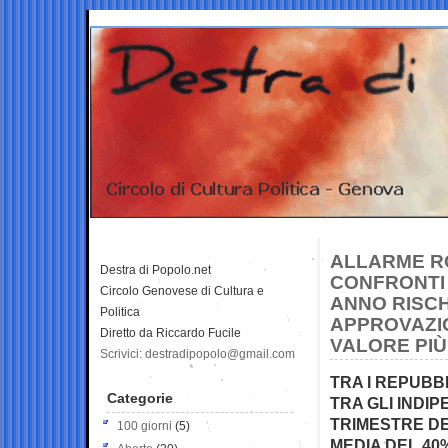
ALLARME RO
Destra di Popolo.net
CONFRONTI
Circolo Genovese di Cultura e
ANNO RISCH
Politica
APPROVAZIO
Diretto da Riccardo Fucile
VALORE PI
Scrivici: destradipopolo@gmail.com
TRA I REPUBBL
Categorie
TRA GLI INDIP
TRIMESTRE D
100 giorni
(5)
MEDIA DEL 40%