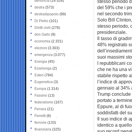
denuncia
(14.528)
stesso periodo d
del 59% che i pr
destra
(573)
nel secondo trim
destradipopolo
(99)
Solo Bill Clinto
Di Pietro
(101)
stesso periodo, 
Diritti civili
(276)
presidenziale.
don Gallo
(9)
Il tasso di gradi
economia
(2.331)
48% registrato s
elezioni
(3.303)
dell’insediament
emergenza
(3.077)
suoi massimi sto
Energia
(45)
I repubblicani c
Esselunga
(2)
che ne ha una vis
stabile rispetto 
Esteri
(784)
l’indice di appr
Eugenetica
(3)
gennaio al 34% a
Europa
(1.314)
Trump conclude 
Fassino
(13)
portato a termin
federalismo
(167)
Eppure, al di fu
Ferrara
(21)
soddisfatti del s
Ferretti
(6)
Il suo indice di
ferrovie
(133)
identico a quell
finanziaria
(325)
suo record negati