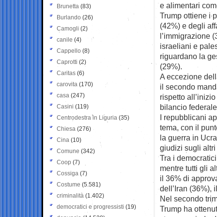
e alimentari com
Brunetta
(83)
Trump ottiene i p
Burlando
(26)
(42%) e degli aff
Camogli
(2)
l’immigrazione (
canile
(4)
israeliani e pale
Cappello
(8)
riguardano la ge
Caprotti
(2)
(29%).
Caritas
(6)
A eccezione dell
carovita
(170)
il secondo manda
casa
(247)
rispetto all’inizi
bilancio federal
Casini
(119)
I repubblicani a
Centrodestra in Liguria
(35)
tema, con il punt
Chiesa
(276)
la guerra in Ucra
Cina
(10)
giudizi sugli altr
Comune
(342)
Tra i democratici
Coop
(7)
mentre tutti gli 
Cossiga
(7)
il 36% di approva
Costume
(5.581)
dell’Iran (36%), 
criminalità
(1.402)
Nel secondo trime
democratici e progressisti
(19)
Trump ha ottenut