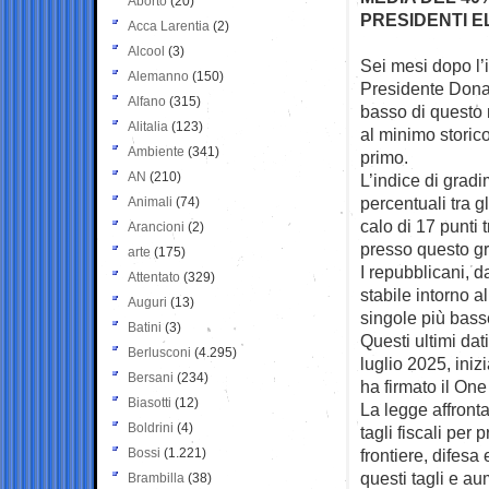
Aborto
(20)
PRESIDENTI EL
Acca Larentia
(2)
Alcool
(3)
Sei mesi dopo l’
Alemanno
(150)
Presidente Donal
Alfano
(315)
basso di questo
Alitalia
(123)
al minimo storico
Ambiente
(341)
primo.
AN
(210)
L’indice di grad
percentuali tra g
Animali
(74)
calo di 17 punti 
Arancioni
(2)
presso questo gr
arte
(175)
I repubblicani, 
Attentato
(329)
stabile intorno a
Auguri
(13)
singole più bass
Batini
(3)
Questi ultimi dat
Berlusconi
(4.295)
luglio 2025, ini
Bersani
(234)
ha firmato il One 
Biasotti
(12)
La legge affront
Boldrini
(4)
tagli fiscali per
Bossi
(1.221)
frontiere, difes
questi tagli e au
Brambilla
(38)