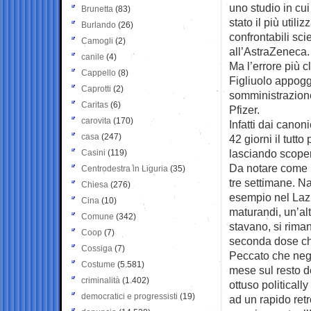
uno studio in cui
Brunetta
(83)
stato il più utili
Burlando
(26)
confrontabili sci
Camogli
(2)
all’AstraZeneca.
canile
(4)
Ma l’errore più 
Cappello
(8)
Figliuolo appoggi
Caprotti
(2)
somministrazione
Caritas
(6)
Pfizer.
carovita
(170)
Infatti dai cano
casa
(247)
42 giorni il tutt
lasciando scoper
Casini
(119)
Da notare come Pf
Centrodestra in Liguria
(35)
tre settimane. N
Chiesa
(276)
esempio nel Lazio
Cina
(10)
maturandi, un’alt
Comune
(342)
stavano, si riman
Coop
(7)
seconda dose che
Cossiga
(7)
Peccato che negli
Costume
(5.581)
mese sul resto d
criminalità
(1.402)
ottuso politicall
democratici e progressisti
(19)
ad un rapido ret