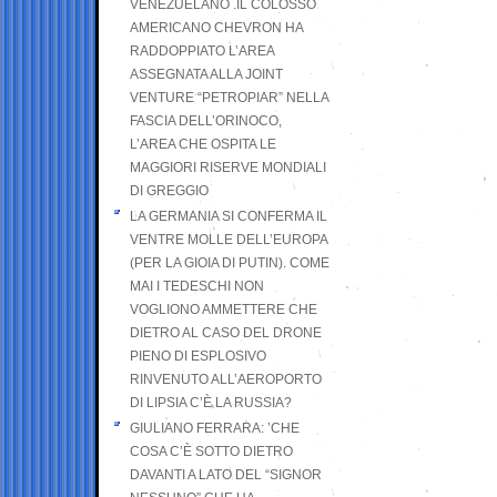
VENEZUELANO .IL COLOSSO
AMERICANO CHEVRON HA
RADDOPPIATO L’AREA
ASSEGNATA ALLA JOINT
VENTURE “PETROPIAR” NELLA
FASCIA DELL’ORINOCO,
L’AREA CHE OSPITA LE
MAGGIORI RISERVE MONDIALI
DI GREGGIO
LA GERMANIA SI CONFERMA IL
VENTRE MOLLE DELL’EUROPA
(PER LA GIOIA DI PUTIN). COME
MAI I TEDESCHI NON
VOGLIONO AMMETTERE CHE
DIETRO AL CASO DEL DRONE
PIENO DI ESPLOSIVO
RINVENUTO ALL’AEROPORTO
DI LIPSIA C’È LA RUSSIA?
GIULIANO FERRARA: ’CHE
COSA C’È SOTTO DIETRO
DAVANTI A LATO DEL “SIGNOR