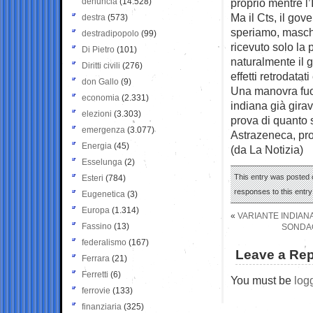
denuncia
(14.528)
proprio mentre l’
Ma il Cts, il go
destra
(573)
speriamo, masche
destradipopolo
(99)
ricevuto solo la
Di Pietro
(101)
naturalmente il 
Diritti civili
(276)
effetti retrodata
don Gallo
(9)
Una manovra fuor
economia
(2.331)
indiana già gira
elezioni
(3.303)
prova di quanto s
emergenza
(3.077)
Astrazeneca, pr
Energia
(45)
(da La Notizia)
Esselunga
(2)
This entry was posted o
Esteri
(784)
responses to this entr
Eugenetica
(3)
Europa
(1.314)
«
VARIANTE INDIANA
Fassino
(13)
SONDAG
federalismo
(167)
Leave a Rep
Ferrara
(21)
Ferretti
(6)
You must be
log
ferrovie
(133)
finanziaria
(325)