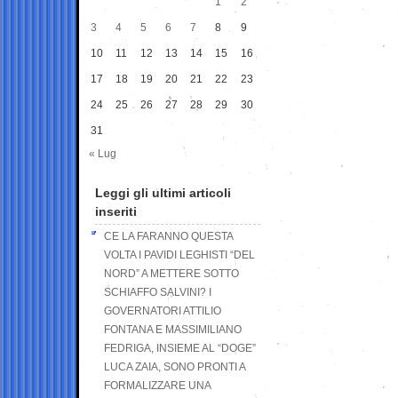
1
2
3
4
5
6
7
8
9
10
11
12
13
14
15
16
17
18
19
20
21
22
23
24
25
26
27
28
29
30
31
« Lug
Leggi gli ultimi articoli
inseriti
CE LA FARANNO QUESTA
VOLTA I PAVIDI LEGHISTI “DEL
NORD” A METTERE SOTTO
SCHIAFFO SALVINI? I
GOVERNATORI ATTILIO
FONTANA E MASSIMILIANO
FEDRIGA, INSIEME AL “DOGE”
LUCA ZAIA, SONO PRONTI A
FORMALIZZARE UNA