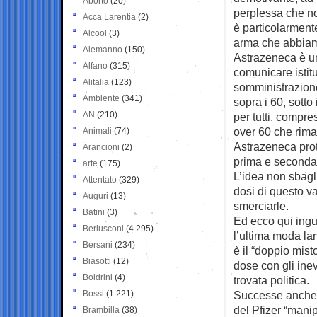
Aborto
(20)
perplessa che non
Acca Larentia
(2)
è particolarment
Alcool
(3)
arma che abbiam
Alemanno
(150)
Astrazeneca è u
Alfano
(315)
comunicare istit
Alitalia
(123)
somministrazione
Ambiente
(341)
sopra i 60, sotto
AN
(210)
per tutti, compres
over 60 che rima
Animali
(74)
Astrazeneca prot
Arancioni
(2)
prima e seconda 
arte
(175)
L’idea non sbagl
Attentato
(329)
dosi di questo v
Auguri
(13)
smerciarle.
Batini
(3)
Ed ecco qui ingu
Berlusconi
(4.295)
l’ultima moda lan
Bersani
(234)
è il “doppio mis
Biasotti
(12)
dose con gli ine
Boldrini
(4)
trovata politica.
Bossi
(1.221)
Successe anche q
del Pfizer “mani
Brambilla
(38)