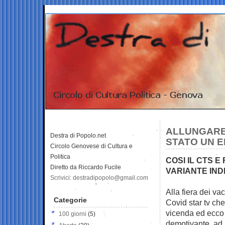
ALLUNGARE 
Destra di Popolo.net
STATO UN 
Circolo Genovese di Cultura e
Politica
COSI IL CTS 
Diretto da Riccardo Fucile
VARIANTE IND
Scrivici: destradipopolo@gmail.com
Alla fiera dei va
Categorie
Covid star tv
che
vicenda ed ecco 
100 giorni
(5)
demotivante, ad