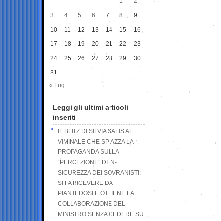
1
2
3
4
5
6
7
8
9
10
11
12
13
14
15
16
17
18
19
20
21
22
23
24
25
26
27
28
29
30
31
« Lug
Leggi gli ultimi articoli
inseriti
IL BLITZ DI SILVIA SALIS AL
VIMINALE CHE SPIAZZA LA
PROPAGANDA SULLA
“PERCEZIONE” DI IN-
SICUREZZA DEI SOVRANISTI:
SI FA RICEVERE DA
PIANTEDOSI E OTTIENE LA
COLLABORAZIONE DEL
MINISTRO SENZA CEDERE SU