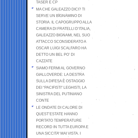
TASER E CP
MA CHE GALEAZZO DICI? TI
SERVE UN BIGNAMINO DI
STORIA. IL CAPOGRUPPO ALLA
CAMERA DI FRATELLI D’ITALIA,
GALEAZZO BIGNAMI, NEL SUO
ATTACCO SCONSIDERATO A
OSCAR LUIGI SCALFARO HA
DETTO UN BEL PO’ DI
CAZZATE
SIAMO FERMI AL GOVERNO
GIALLOVERDE: LA DESTRA
SULLA DIFESA È OSTAGGIO
DEI “PACIFISTI” LEGHISTI, LA
SINISTRA DEL PUTINIANO
CONTE
LE ONDATE DI CALORE DI
QUEST’ESTATE HANNO
PORTATO TEMPERATURE
RECORD IN TUTTA EUROPA E
UNA SICCITA’ MAI VISTA. I