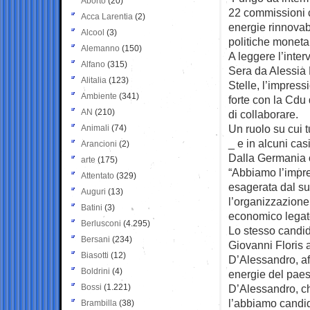
Aborto
(20)
22 commissioni
Acca Larentia
(2)
energie rinnovabi
Alcool
(3)
politiche moneta
Alemanno
(150)
A leggere l’interv
Alfano
(315)
Sera da Alessia 
Alitalia
(123)
Stelle, l’impres
Ambiente
(341)
forte con la Cdu
AN
(210)
di collaborare.
Un ruolo su cui t
Animali
(74)
_ e in alcuni cas
Arancioni
(2)
Dalla Germania o
arte
(175)
“Abbiamo l’impre
Attentato
(329)
esagerata dal suo
Auguri
(13)
l’organizzazione
Batini
(3)
economico legato
Berlusconi
(4.295)
Lo stesso candida
Bersani
(234)
Giovanni Floris 
Biasotti
(12)
D’Alessandro, af
Boldrini
(4)
energie del paes
Bossi
(1.221)
D’Alessandro, c
l’abbiamo candida
Brambilla
(38)