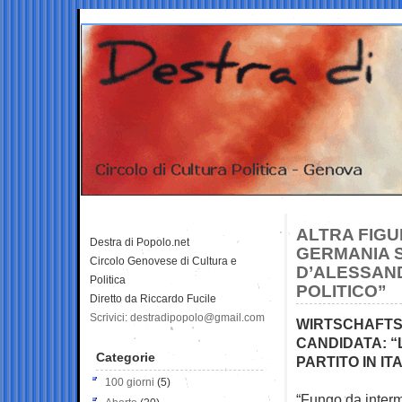
ALTRA FIGU
Destra di Popolo.net
GERMANIA S
Circolo Genovese di Cultura e
D’ALESSAN
Politica
POLITICO”
Diretto da Riccardo Fucile
Scrivici: destradipopolo@gmail.com
WIRTSCHAFTS
CANDIDATA: “
Categorie
PARTITO IN IT
100 giorni
(5)
“Fungo da interm