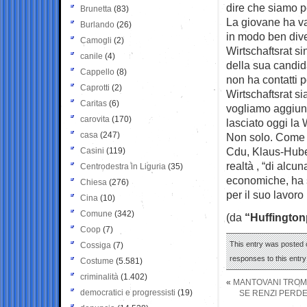
dire che siamo pe
Brunetta
(83)
La giovane ha va
Burlando
(26)
in modo ben dive
Camogli
(2)
Wirtschaftsrat si
canile
(4)
della sua candida
Cappello
(8)
non ha contatti p
Caprotti
(2)
Wirtschaftsrat si
Caritas
(6)
vogliamo aggiun
carovita
(170)
lasciato oggi la 
casa
(247)
Non solo. Come ri
Cdu, Klaus-Hube
Casini
(119)
realtà , “di alcu
Centrodestra in Liguria
(35)
economiche, ha s
Chiesa
(276)
per il suo lavor
Cina
(10)
Comune
(342)
(da
“Huffington
Coop
(7)
This entry was posted 
Cossiga
(7)
responses to this entr
Costume
(5.581)
criminalità
(1.402)
«
MANTOVANI TROMBA
democratici e progressisti
(19)
SE RENZI PERDE