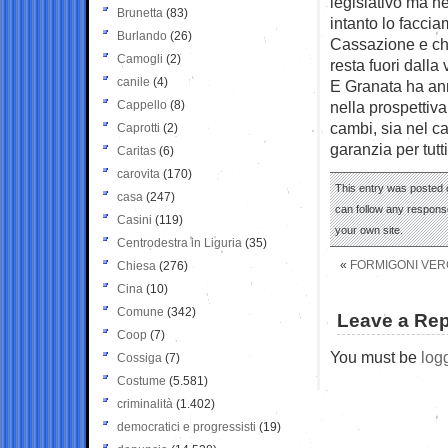
legislativo ma ne
Brunetta
(83)
intanto lo facci
Burlando
(26)
Cassazione e ch
Camogli
(2)
resta fuori dalla 
canile
(4)
E Granata ha ann
Cappello
(8)
nella prospettiva
cambi, sia nel ca
Caprotti
(2)
garanzia per tutti
Caritas
(6)
carovita
(170)
This entry was posted 
casa
(247)
can follow any response
Casini
(119)
your own site.
Centrodestra in Liguria
(35)
«
FORMIGONI VERG
Chiesa
(276)
Cina
(10)
Comune
(342)
Leave a Rep
Coop
(7)
You must be
log
Cossiga
(7)
Costume
(5.581)
criminalità
(1.402)
democratici e progressisti
(19)