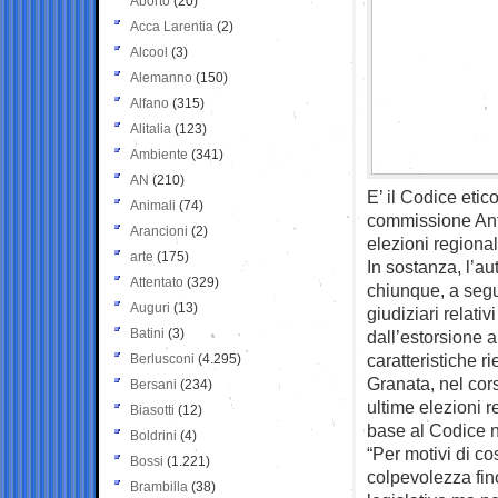
Aborto
(20)
Acca Larentia
(2)
Alcool
(3)
Alemanno
(150)
Alfano
(315)
Alitalia
(123)
Ambiente
(341)
AN
(210)
E’ il Codice etic
Animali
(74)
commissione Anti
Arancioni
(2)
elezioni regional
arte
(175)
In sostanza, l’a
Attentato
(329)
chiunque, a segui
Auguri
(13)
giudiziari relativ
Batini
(3)
dall’estorsione al 
caratteristiche ri
Berlusconi
(4.295)
Granata, nel cor
Bersani
(234)
ultime elezioni re
Biasotti
(12)
base al Codice 
Boldrini
(4)
“Per motivi di c
Bossi
(1.221)
colpevolezza fin
Brambilla
(38)