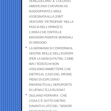
VENEZUELANO .IL COLOSSO
AMERICANO CHEVRON HA
RADDOPPIATO L’AREA
ASSEGNATA ALLA JOINT
VENTURE “PETROPIAR” NELLA
FASCIA DELL’ORINOCO,
L’AREA CHE OSPITA LE
MAGGIORI RISERVE MONDIALI
DI GREGGIO
LA GERMANIA SI CONFERMA IL
VENTRE MOLLE DELL’EUROPA
(PER LA GIOIA DI PUTIN). COME
MAI I TEDESCHI NON
VOGLIONO AMMETTERE CHE
DIETRO AL CASO DEL DRONE
PIENO DI ESPLOSIVO
RINVENUTO ALL’AEROPORTO
DI LIPSIA C’È LA RUSSIA?
GIULIANO FERRARA: ’CHE
COSA C’È SOTTO DIETRO
DAVANTI A LATO DEL “SIGNOR