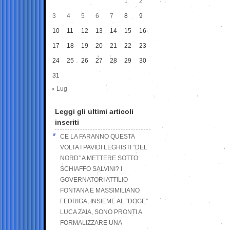
1
2
3
4
5
6
7
8
9
10
11
12
13
14
15
16
17
18
19
20
21
22
23
24
25
26
27
28
29
30
31
« Lug
Leggi gli ultimi articoli
inseriti
CE LA FARANNO QUESTA
VOLTA I PAVIDI LEGHISTI “DEL
NORD” A METTERE SOTTO
SCHIAFFO SALVINI? I
GOVERNATORI ATTILIO
FONTANA E MASSIMILIANO
FEDRIGA, INSIEME AL “DOGE”
LUCA ZAIA, SONO PRONTI A
FORMALIZZARE UNA