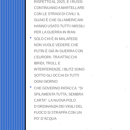
RISPETTO AL 2025, E I RUSSI
CONTINUANO A MARTELLARE
CON LE STRAGI DI CIVILI. IL
GUAIO È CHE GLI AMERICANI
HANNO USATO TUTTI I MISSILI
PER LA GUERRA IN IRAN
SOLO CHI È IN MALAFEDE
NON VUOLE VEDERE CHE
PUTIN È GIÀ IN GUERRA CON
L’EUROPA: TRA ATTACCHI
IBRIDI, TROLL E
INTERFERENZE, I BLITZ SONO
SOTTO GLI OCCHI DI TUTTI
OGNI GIORNO
CHE GOVERNO PATACCA. “SI
SFILAMENTA TUTTA, SEMBRA
CARTA”. LA NUOVA POLO
D’ORDINANZA DEI VIGILI DEL
FUOCO SI STRAPPA CON UN
PO’ D’ACQUA