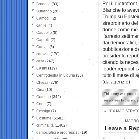
Poi il dietrofro
Brunetta
(83)
Blanche lo avevan
Burlando
(26)
Trump su Epstein
Camogli
(2)
straordinario de
canile
(4)
donne come me e 
Cappello
(8)
l’arresto settim
Caprotti
(2)
dai democratici, 
Caritas
(6)
pubblicazione dei
carovita
(170)
presidente repub
casa
(247)
citando la necess
leader repubblica
Casini
(119)
tutto il mese di 
Centrodestra in Liguria
(35)
(da agenzie)
Chiesa
(276)
Cina
(10)
This entry was posted o
Comune
(342)
responses to this entr
Coop
(7)
Cossiga
(7)
«
L’EX MAGISTRAT
Costume
(5.581)
MACRON
criminalità
(1.402)
Leave a Rep
democratici e progressisti
(19)