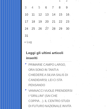
1
2
3
4
5
6
7
8
9
10
11
12
13
14
15
16
17
18
19
20
21
22
23
24
25
26
27
28
29
30
31
« Lug
Leggi gli ultimi articoli
inseriti
PRIMARIE CAMPO LARGO,
ORA SONO IN TANTI A
CHIEDERE A SILVIA SALIS DI
CANDIDARSI: LEI CI STA
PENSANDO
VANNACCI VUOLE PRENDERSI
I “GRILLINI” (SAI CHE
COPPIA…). IL CENTRO STUDI
DI FUTURO NAZIONALE INVITA