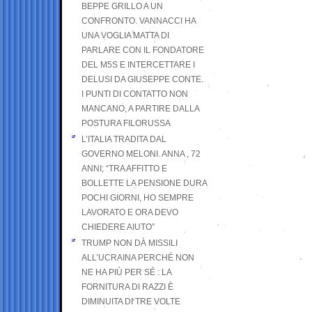
BEPPE GRILLO A UN
CONFRONTO. VANNACCI HA
UNA VOGLIA MATTA DI
PARLARE CON IL FONDATORE
DEL M5S E INTERCETTARE I
DELUSI DA GIUSEPPE CONTE.
I PUNTI DI CONTATTO NON
MANCANO, A PARTIRE DALLA
POSTURA FILORUSSA
L’ITALIA TRADITA DAL
GOVERNO MELONI. ANNA , 72
ANNI; “TRA AFFITTO E
BOLLETTE LA PENSIONE DURA
POCHI GIORNI, HO SEMPRE
LAVORATO E ORA DEVO
CHIEDERE AIUTO”
TRUMP NON DÀ MISSILI
ALL’UCRAINA PERCHÉ NON
NE HA PIÙ PER SÉ : LA
FORNITURA DI RAZZI È
DIMINUITA DI TRE VOLTE