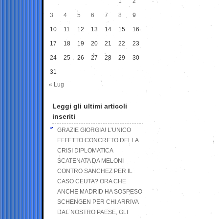
1
2
3
4
5
6
7
8
9
10
11
12
13
14
15
16
17
18
19
20
21
22
23
24
25
26
27
28
29
30
31
« Lug
Leggi gli ultimi articoli
inseriti
GRAZIE GIORGIA! L’UNICO
EFFETTO CONCRETO DELLA
CRISI DIPLOMATICA
SCATENATA DA MELONI
CONTRO SANCHEZ PER IL
CASO CEUTA? ORA CHE
ANCHE MADRID HA SOSPESO
SCHENGEN PER CHI ARRIVA
DAL NOSTRO PAESE, GLI