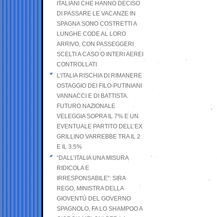
ITALIANI CHE HANNO DECISO
DI PASSARE LE VACANZE IN
SPAGNA SONO COSTRETTI A
LUNGHE CODE AL LORO
ARRIVO, CON PASSEGGERI
SCELTI A CASO O INTERI AEREI
CONTROLLATI
L’ITALIA RISCHIA DI RIMANERE
OSTAGGIO DEI FILO-PUTINIANI
VANNACCI E DI BATTISTA.
FUTURO NAZIONALE
VELEGGIA SOPRA IL 7% E UN
EVENTUALE PARTITO DELL’EX
GRILLINO VARREBBE TRA IL 2
E IL 3.5%
“DALL’ITALIA UNA MISURA
RIDICOLA E
IRRESPONSABILE”: SIRA
REGO, MINISTRA DELLA
GIOVENTÙ DEL GOVERNO
SPAGNOLO, FA LO SHAMPOO A