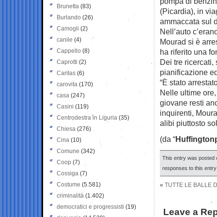
pompa di benzina
Brunetta
(83)
(Picardia), in vi
Burlando
(26)
ammaccata sul da
Camogli
(2)
Nell’auto c’eran
canile
(4)
Mourad si è arre
Cappello
(8)
ha riferito una fo
Dei tre ricercat
Caprotti
(2)
pianificazione e
Caritas
(6)
“È stato arrestat
carovita
(170)
Nelle ultime ore,
casa
(247)
giovane resti anc
Casini
(119)
inquirenti, Moura
Centrodestra in Liguria
(35)
alibi piuttosto s
Chiesa
(276)
(da “
Huffington
Cina
(10)
Comune
(342)
This entry was posted o
Coop
(7)
responses to this entr
Cossiga
(7)
Costume
(5.581)
«
TUTTE LE BALLE 
criminalità
(1.402)
democratici e progressisti
(19)
Leave a Rep