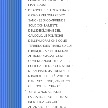
PIANTEDOSI
DE ANGELIS: “LA RISPOSTA DI
GIORGIA MELONI A PEDRO
SANCHEZ SI COMPRENDE
SOLO CON LA LENTE
DELL’IDEOLOGIA E DEL
CALCOLO: LE POLITICHE
DELL’IMMIGRAZIONE COME
TERRENO IDENTITARIO SU CUI
RIBADIRE L’APPARTENENZA
AL MONDO MAGA E COME
CONTINUAZIONE DELLA
POLITICA INTERNA CON ALTRI
MEZZI. INSOMMA, TRUMP CUI
RIBADIRE FEDELTÀ, VOX CUI
DARE SOSTEGNO, VANNACCI
CUI TOGLIERE SPAZIO”
“CRISTO NON ABITA NEI
PALAZZI DEL POTERE, MA SI
IDENTIFICA CON CHI È
AFFAMATO, FORESTIERO O