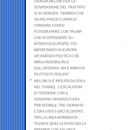
GIORGIA MELONI PER LA
SOSPENSIONE DEL TRATTATO
SI SCHENGEN: “SEMBRA CHE
SIA PIÙ PREOCCUPATA DI
TORNARE A FARSI
FOTOGRAFARE CON TRUMP
CHE DI DIFENDERE GLI
INTERESSI EUROPEI. STA
IMPORTANDO IN EUROPA
UN’AGENDA POLITICA CHE
MIRA A INDEBOLIRLA
DALL’INTERNO. MA È RIMASTA
PIUTTOSTO ISOLATA”
MELONI SI È INFILATA DA SOLA
NEL TUNNEL. L’ESCALATION
DI TENSIONE CON IL
GOVERNO SPAGNOLO ERA
PREVEDIBILE: TRE GIORNI FA
C’ERA STATO UNO SCONTRO
TRA LA LINEA MORBIDA DI
TAJANI E QUELLA DURA DELLA
PREMIER CON SALVINI E