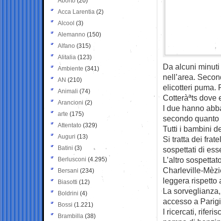
Aborto
(20)
Acca Larentia
(2)
Alcool
(3)
Alemanno
(150)
Alfano
(315)
Alitalia
(123)
Da alcuni minuti
Ambiente
(341)
nell’area. Secon
AN
(210)
elicotteri puma. 
Animali
(74)
Cotteràªts dove 
Arancioni
(2)
I due hanno abba
arte
(175)
secondo quanto r
Attentato
(329)
Tutti i bambini d
Auguri
(13)
Si tratta dei frat
Batini
(3)
sospettati di ess
L’altro sospetta
Berlusconi
(4.295)
Charleville-Mèzi
Bersani
(234)
leggera rispetto a
Biasotti
(12)
La sorveglianza, 
Boldrini
(4)
accesso a Parigi 
Bossi
(1.221)
I ricercati, rife
Brambilla
(38)