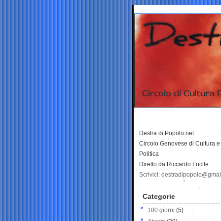
Destra di Popolo.net
Circolo Genovese di Cultura e
Politica
Diretto da Riccardo Fucile
Scrivici: destradipopolo@gma
Categorie
100 giorni
(5)