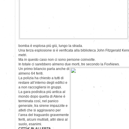
bomba è esplosa più giù, lungo la strada.
Una terza esplosione si è verificata alla biblioteca John Fitzgerald Ke
metri.
Ma in questo caso non ci sono persone coinvolte.
In totale ci sarebbero almeno due morti, tre secondo la FoxNews.
Un primo bilancio parla anche di
almeno 64 feriti.
La polizia ha chiesto a tutti di
restare all’interno degli edifici e
a non raccogliersi in gruppi.
La gara podistica più antica al
mondo dopo quella di Atene è
terminata così, nel panico
generale, tra sirene impazzite e
atleti che si aggiravano per
l’area del traguardo gravemente
feriti, alcuni mutilati, altri stesi al
suolo, esanimi.
CITTà€ IN ALLERTA