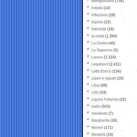
Immigrazione
(734)
indulto
(14)
inflazione
(26)
Ingroia
(15)
Interviste
(16)
la casta
(1.394)
La Destra
(45)
La Sapienza
(5)
Lavoro
(1.316)
LegaNord
(2.411)
Letta Enrico
(154)
Liberi e Uguali
(10)
Libia
(68)
Libri
(33)
Liguria Futurista
(25)
mafia
(543)
manifesto
(7)
Margherita
(16)
Maroni
(171)
Mastella
(16)