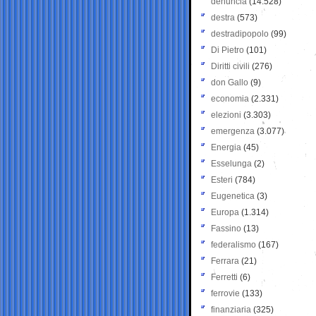
denuncia
(14.528)
destra
(573)
destradipopolo
(99)
Di Pietro
(101)
Diritti civili
(276)
don Gallo
(9)
economia
(2.331)
elezioni
(3.303)
emergenza
(3.077)
Energia
(45)
Esselunga
(2)
Esteri
(784)
Eugenetica
(3)
Europa
(1.314)
Fassino
(13)
federalismo
(167)
Ferrara
(21)
Ferretti
(6)
ferrovie
(133)
finanziaria
(325)