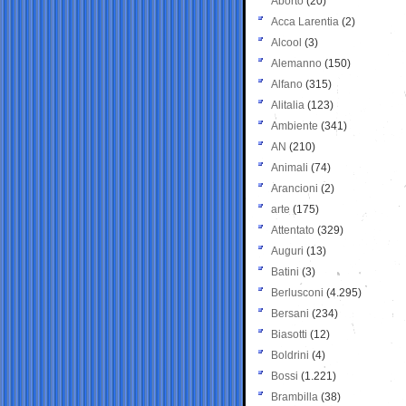
Aborto
(20)
Acca Larentia
(2)
Alcool
(3)
Alemanno
(150)
Alfano
(315)
Alitalia
(123)
Ambiente
(341)
AN
(210)
Animali
(74)
Arancioni
(2)
arte
(175)
Attentato
(329)
Auguri
(13)
Batini
(3)
Berlusconi
(4.295)
Bersani
(234)
Biasotti
(12)
Boldrini
(4)
Bossi
(1.221)
Brambilla
(38)