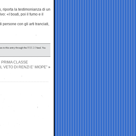
, riporta la testimonianza di un
: «I boati, poi il fumo e il
 persone con gli arti tranciati,
es to this entry through the
RSS 2.0
feed. You
IN PRIMA CLASSE
IL VETO DI RENZI E’ MIOPE”
»