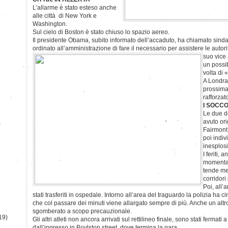
L’allarme è stato esteso anche
alle città di New York e
Washington.
Sul cielo di Boston è stato chiuso lo spazio aereo.
Il presidente Obama, subito informato dell’accaduto, ha chiamato sind
ordinato all’amministrazione di fare il necessario per assistere le aut
suo vice
un possib
volta di
A Londra,
prossima 
rafforzat
I SOCCO
Le due d
avuto ori
)
Fairmont
poi indiv
inesplosi
I feriti,
momentan
tende med
corridori 
Poi, all’
stati trasferiti in ospedale. Intorno all’area del traguardo la polizia ha 
che col passare dei minuti viene allargato sempre di più. Anche un altr
sgomberato a scopo precauzionale.
19)
Gli altri atleti non ancora arrivati sul rettilineo finale, sono stati fermati
dall’ingresso in Boylston street, dove termina la gara.