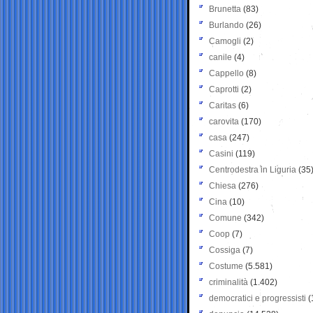
Brunetta
(83)
Burlando
(26)
Camogli
(2)
canile
(4)
Cappello
(8)
Caprotti
(2)
Caritas
(6)
carovita
(170)
casa
(247)
Casini
(119)
Centrodestra in Liguria
(35
Chiesa
(276)
Cina
(10)
Comune
(342)
Coop
(7)
Cossiga
(7)
Costume
(5.581)
criminalità
(1.402)
democratici e progressisti
(