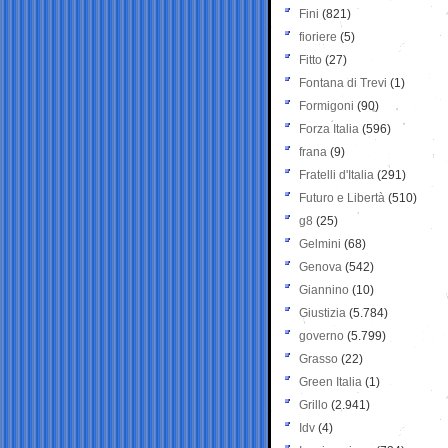
Fini
(821)
fioriere
(5)
Fitto
(27)
Fontana di Trevi
(1)
Formigoni
(90)
Forza Italia
(596)
frana
(9)
Fratelli d'Italia
(291)
Futuro e Libertà
(510)
g8
(25)
Gelmini
(68)
Genova
(542)
Giannino
(10)
Giustizia
(5.784)
governo
(5.799)
Grasso
(22)
Green Italia
(1)
Grillo
(2.941)
Idv
(4)