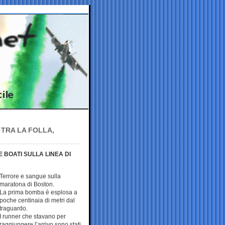
TRA LA FOLLA,
BOATI SULLA LINEA DI
Terrore e sangue sulla
maratona di Boston.
La prima bomba è esplosa a
poche centinaia di metri dal
traguardo.
I runner che stavano per
raggiungere l’arrivo sono stati