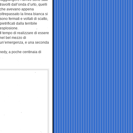
travolti dall’onda d’urto, quelli
che avevano appena
oltrepassato la linea bianca si
sono fermati e voltati di scatto,
pietrificati dalla terribile
esplosione.
Il tempo di realizzare di essere
nel bel mezzo di
un’emergenza, e una seconda
nnedy, a poche centinaia di