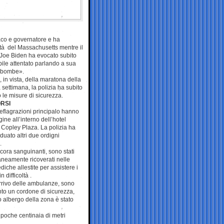
aco e governatore e ha
orità del Massachusetts mentre
il
 Joe Biden ha evocato subito
ile attentato parlando a sua
 «bombe».
 in vista, della maratona della
settimana, la polizia ha subito
o le misure di sicurezza.
RSI
eflagrazioni principalo hanno
gine all’interno dell’hotel
 Copley Plaza. La polizia ha
iduato altri due ordigni
.
 ancora sanguinanti, sono stati
eamente ricoverati nelle
iche allestite per assistere i
in difficoltà .
arrivo delle ambulanze, sono
cinto un cordone di sicurezza,
o albergo della zona è stato
 a poche centinaia di metri