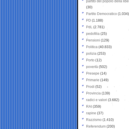
partito del popolo della libe
(30)
Partito Democratico
(1.034)
PD
(1.188)
PdL
(2.781)
pedofilia
(25)
Pensioni
(129)
Politica
(40.833)
polizia
(253)
Porto
(12)
povertà
(502)
Presepe
(14)
Primarie
(149)
Prodi
(52)
Provincia
(139)
radici e valori
(3.682)
RAI
(359)
rapine
(37)
Razzismo
(1.410)
Referendum
(200)