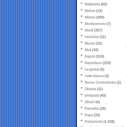
Mattarella
(60)
Meloni
(14)
Milano
(300)
Montezemolo
(7)
Monti
(357)
moschea
(11)
Musso
(10)
Muti
(10)
Napoli
(319)
Napolitano
(220)
no global
(5)
notte bianca
(3)
Nuovo Centrodestra
(2)
Obama
(11)
olimpiadi
(40)
Oliveri
(4)
Pannella
(29)
Papa
(33)
Parlamento
(1.428)