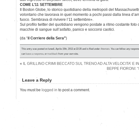
COME L’11 SETTEMBRE
Il Boston Globe, lo storico quotidiano della metropoli del Massachusetts
volontario che lavorava in quel momento a pochi passi dalla linea d’arrivo
fuoco. Sembrava di rivivere l’11 settembre».
Sul profilo twitter del quotidiano vengono postate a ritmo costante foto di
macchie di sangue sull’asfalto, panico e soccorsi caotici.
(da “
il Corriere della Sera”
)
This entry was posted on lunedì, Aprile 15th, 2013 at 22:35 and is filed under
Attentato
. You can follow any respons
can
leave a response
, or
trackback
from your own site.
«
IL GRILLINO CRIMI BECCATO SUL TRENO AD ALTA VELOCITA’ E 
BEPPE FIORONI: “
Leave a Reply
You must be
logged in
to post a comment.