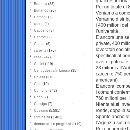
qualche briciola 
Brunetta
(83)
Per un totale di 8
Burlando
(26)
Veniamo a come 
Camogli
(2)
Verranno distribu
canile
(4)
i 400 milioni del 
Cappello
(8)
l’università .
E ancora una ser
Caprotti
(2)
private, 400 milio
Caritas
(6)
lavoratori social
carovita
(170)
specificati al pon
casa
(247)
over di polizia e 
Casini
(119)
23 milioni all’An
Centrodestra in Liguria
(35)
carceri e 750 per
Chiesa
(276)
americani).
Cina
(10)
E ancora: compen
Comune
(342)
i comuni conferm
Coop
(7)
760 milioni per i
Niente aiuti inve
Cossiga
(7)
ronde, dopo la so
Costume
(5.581)
Sparite anche le 
criminalità
(1.402)
l’Agenzia sulla 
democratici e progressisti
(19)
Per chi prende l’