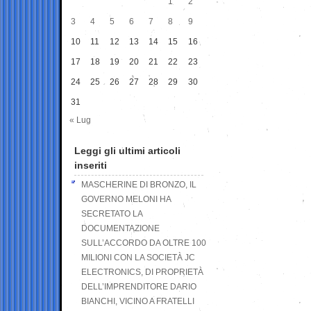
1
2
3
4
5
6
7
8
9
10
11
12
13
14
15
16
17
18
19
20
21
22
23
24
25
26
27
28
29
30
31
« Lug
Leggi gli ultimi articoli
inseriti
MASCHERINE DI BRONZO, IL
GOVERNO MELONI HA
SECRETATO LA
DOCUMENTAZIONE
SULL’ACCORDO DA OLTRE 100
MILIONI CON LA SOCIETÀ JC
ELECTRONICS, DI PROPRIETÀ
DELL’IMPRENDITORE DARIO
BIANCHI, VICINO A FRATELLI