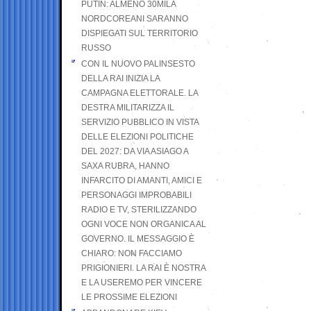
PUTIN: ALMENO 30MILA
NORDCOREANI SARANNO
DISPIEGATI SUL TERRITORIO
RUSSO
CON IL NUOVO PALINSESTO
DELLA RAI INIZIA LA
CAMPAGNA ELETTORALE. LA
DESTRA MILITARIZZA IL
SERVIZIO PUBBLICO IN VISTA
DELLE ELEZIONI POLITICHE
DEL 2027: DA VIA ASIAGO A
SAXA RUBRA, HANNO
INFARCITO DI AMANTI, AMICI E
PERSONAGGI IMPROBABILI
RADIO E TV, STERILIZZANDO
OGNI VOCE NON ORGANICA AL
GOVERNO. IL MESSAGGIO È
CHIARO: NON FACCIAMO
PRIGIONIERI. LA RAI È NOSTRA
E LA USEREMO PER VINCERE
LE PROSSIME ELEZIONI