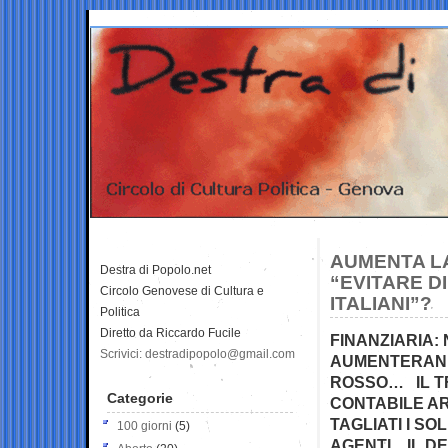
AUMENTA LA
Destra di Popolo.net
“EVITARE D
Circolo Genovese di Cultura e
ITALIANI”?
Politica
Diretto da Riccardo Fucile
FINANZIARIA: 
Scrivici: destradipopolo@gmail.com
AUMENTERANNO
ROSSO… IL TF
Categorie
CONTABILE A
TAGLIATI I S
100 giorni
(5)
AGENTI…IL DE