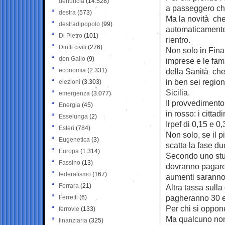
denuncia
(14.528)
a passeggero che
destra
(573)
Ma la novità che
destradipopolo
(99)
automaticamente l
Di Pietro
(101)
rientro.
Diritti civili
(276)
Non solo in Finan
don Gallo
(9)
imprese e le fam
economia
(2.331)
della Sanità che
in ben sei region
elezioni
(3.303)
Sicilia.
emergenza
(3.077)
Il provvedimento 
Energia
(45)
in rosso: i citta
Esselunga
(2)
Irpef di 0,15 e 0,
Esteri
(784)
Non solo, se il 
Eugenetica
(3)
scatta la fase du
Europa
(1.314)
Secondo uno stud
Fassino
(13)
dovranno pagare 
federalismo
(167)
aumenti saranno
Ferrara
(21)
Altra tassa sulla 
pagheranno 30 eu
Ferretti
(6)
Per chi si oppon
ferrovie
(133)
Ma qualcuno non
finanziaria
(325)