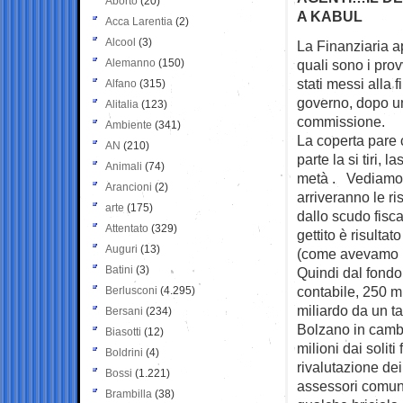
Aborto
(20)
A KABUL
Acca Larentia
(2)
Alcool
(3)
La Finanziaria a
Alemanno
(150)
quali sono i
prov
stati messi alla 
Alfano
(315)
governo, dopo un
Alitalia
(123)
commissione.
Ambiente
(341)
La coperta pare 
AN
(210)
parte la si tiri, l
Animali
(74)
metà . Vediamo 
Arancioni
(2)
arriveranno le ri
arte
(175)
dallo scudo fiscal
Attentato
(329)
gettito è risultat
Auguri
(13)
(come avevamo i
Batini
(3)
Quindi dal fondo
contabile, 250 mi
Berlusconi
(4.295)
miliardo da un t
Bersani
(234)
Bolzano in cambio
Biasotti
(12)
milioni dai soliti
Boldrini
(4)
rivalutazione dei
Bossi
(1.221)
assessori comunal
Brambilla
(38)