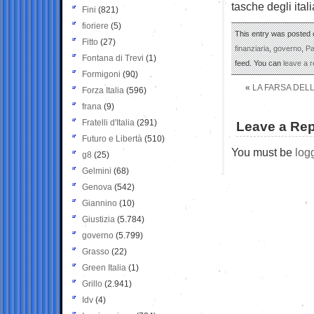
tasche degli ital
Fini
(821)
fioriere
(5)
This entry was posted 
Fitto
(27)
finanziaria
,
governo
,
Pa
Fontana di Trevi
(1)
feed. You can
leave a 
Formigoni
(90)
«
LA FARSA DEL
Forza Italia
(596)
frana
(9)
Fratelli d'Italia
(291)
Leave a Rep
Futuro e Libertà
(510)
You must be
log
g8
(25)
Gelmini
(68)
Genova
(542)
Giannino
(10)
Giustizia
(5.784)
governo
(5.799)
Grasso
(22)
Green Italia
(1)
Grillo
(2.941)
Idv
(4)