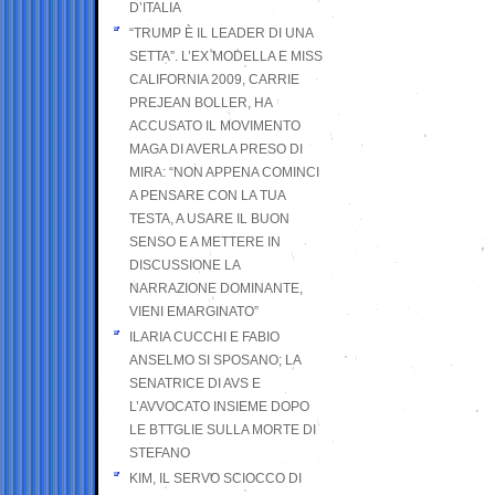
D’ITALIA
“TRUMP È IL LEADER DI UNA
SETTA”. L’EX MODELLA E MISS
CALIFORNIA 2009, CARRIE
PREJEAN BOLLER, HA
ACCUSATO IL MOVIMENTO
MAGA DI AVERLA PRESO DI
MIRA: “NON APPENA COMINCI
A PENSARE CON LA TUA
TESTA, A USARE IL BUON
SENSO E A METTERE IN
DISCUSSIONE LA
NARRAZIONE DOMINANTE,
VIENI EMARGINATO”
ILARIA CUCCHI E FABIO
ANSELMO SI SPOSANO; LA
SENATRICE DI AVS E
L’AVVOCATO INSIEME DOPO
LE BTTGLIE SULLA MORTE DI
STEFANO
KIM, IL SERVO SCIOCCO DI