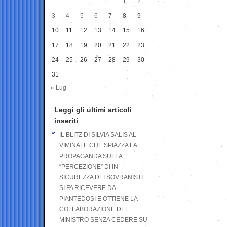
1
2
3
4
5
6
7
8
9
10
11
12
13
14
15
16
17
18
19
20
21
22
23
24
25
26
27
28
29
30
31
« Lug
Leggi gli ultimi articoli
inseriti
IL BLITZ DI SILVIA SALIS AL
VIMINALE CHE SPIAZZA LA
PROPAGANDA SULLA
“PERCEZIONE” DI IN-
SICUREZZA DEI SOVRANISTI:
SI FA RICEVERE DA
PIANTEDOSI E OTTIENE LA
COLLABORAZIONE DEL
MINISTRO SENZA CEDERE SU