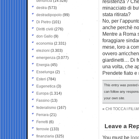
denuncia
(14.528)
resistenza ? Che
minacciato di bu
destra
(573)
stata ritirata?
destradipopolo
(99)
No, per l’appunto
Di Pietro
(101)
anche perchè non
Diritti civili
(276)
Mentre a Roma si 
don Gallo
(9)
foraggiare sinda
economia
(2.331)
mese, loro a com
elezioni
(3.303)
ovvero arricchend
emergenza
(3.077)
giardinetti… Di 
Energia
(45)
una volta, che app
Esselunga
(2)
Prendete fiato e
Esteri
(784)
This entry was posted o
Eugenetica
(3)
can follow any response
Europa
(1.314)
your own site.
Fassino
(13)
federalismo
(167)
«
CHI TOCCA I FILI
Ferrara
(21)
Ferretti
(6)
Leave a Rep
ferrovie
(133)
finanziaria
(325)
You must be
log