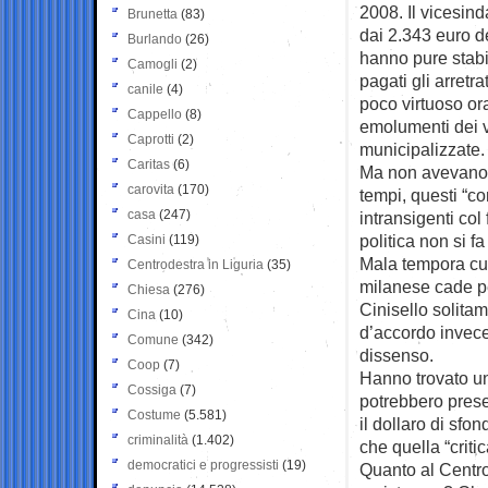
2008. Il vicesin
Brunetta
(83)
dai 2.343 euro d
Burlando
(26)
hanno pure stabi
Camogli
(2)
pagati gli arretr
canile
(4)
poco virtuoso or
Cappello
(8)
emolumenti dei v
Caprotti
(2)
municipalizzate.
Caritas
(6)
Ma non avevano de
carovita
(170)
tempi, questi “co
casa
(247)
intransigenti col
politica non si 
Casini
(119)
Mala tempora cur
Centrodestra in Liguria
(35)
milanese cade pe
Chiesa
(276)
Cinisello solitame
Cina
(10)
d’accordo invece
Comune
(342)
dissenso.
Coop
(7)
Hanno trovato un
Cossiga
(7)
potrebbero prese
Costume
(5.581)
il dollaro di sfon
criminalità
(1.402)
che quella “criti
democratici e progressisti
(19)
Quanto al Centro