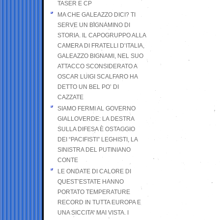
TASER E CP
MA CHE GALEAZZO DICI? TI
SERVE UN BIGNAMINO DI
STORIA. IL CAPOGRUPPO ALLA
CAMERA DI FRATELLI D’ITALIA,
GALEAZZO BIGNAMI, NEL SUO
ATTACCO SCONSIDERATO A
OSCAR LUIGI SCALFARO HA
DETTO UN BEL PO’ DI
CAZZATE
SIAMO FERMI AL GOVERNO
GIALLOVERDE: LA DESTRA
SULLA DIFESA È OSTAGGIO
DEI “PACIFISTI” LEGHISTI, LA
SINISTRA DEL PUTINIANO
CONTE
LE ONDATE DI CALORE DI
QUEST’ESTATE HANNO
PORTATO TEMPERATURE
RECORD IN TUTTA EUROPA E
UNA SICCITA’ MAI VISTA. I