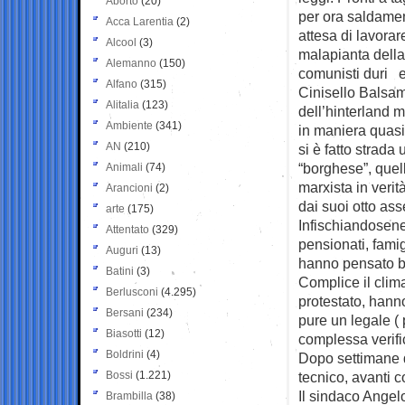
Aborto
(20)
per ora saldament
Acca Larentia
(2)
attesa di lavorar
Alcool
(3)
malapianta della
Alemanno
(150)
comunisti duri e 
Alfano
(315)
Cinisello Balsam
Alitalia
(123)
dell’hinterland 
Ambiente
(341)
in maniera quasi 
AN
(210)
si è fatto strada
“borghese”, quel
Animali
(74)
marxista in veri
Arancioni
(2)
dai suoi otto as
arte
(175)
Infischiandosene 
Attentato
(329)
pensionati, fami
Auguri
(13)
hanno pensato be
Batini
(3)
Complice il clim
Berlusconi
(4.295)
protestato, han
Bersani
(234)
pure un legale (
Biasotti
(12)
complessa verifi
Boldrini
(4)
Dopo settimane di
Bossi
(1.221)
tecnico, avanti c
Il sindaco Angel
Brambilla
(38)