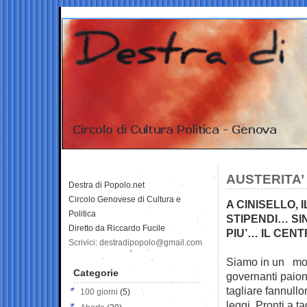
AUSTERITA’
Destra di Popolo.net
Circolo Genovese di Cultura e
A CINISELLO, 
Politica
STIPENDI… SI
Diretto da Riccardo Fucile
PIU’… IL CE
Scrivici: destradipopolo@gmail.com
Siamo in un momen
Categorie
governanti paion
tagliare fannullo
100 giorni
(5)
leggi. Pronti a t