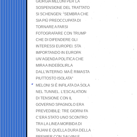
GIORGIA MELONI PER LA
SOSPENSIONE DEL TRATTATO
SI SCHENGEN: “SEMBRA CHE
SIA PIÙ PREOCCUPATA DI
TORNARE A FARSI
FOTOGRAFARE CON TRUMP
CHE DI DIFENDERE GLI
INTERESSI EUROPEI. STA
IMPORTANDO IN EUROPA
UN’AGENDA POLITICA CHE
MIRA A INDEBOLIRLA
DALL’INTERNO. MA È RIMASTA
PIUTTOSTO ISOLATA”
MELONI SI È INFILATA DA SOLA
NEL TUNNEL. L’ESCALATION
DI TENSIONE CON IL
GOVERNO SPAGNOLO ERA
PREVEDIBILE: TRE GIORNI FA
C’ERA STATO UNO SCONTRO
TRA LA LINEA MORBIDA DI
TAJANI E QUELLA DURA DELLA
PREMIER CON SALVINI E