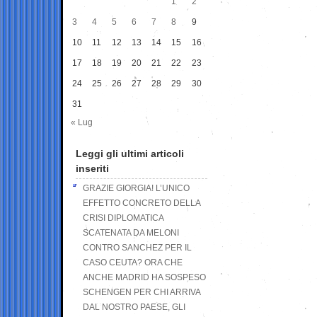
1
2
3
4
5
6
7
8
9
10
11
12
13
14
15
16
17
18
19
20
21
22
23
24
25
26
27
28
29
30
31
« Lug
Leggi gli ultimi articoli
inseriti
GRAZIE GIORGIA! L’UNICO
EFFETTO CONCRETO DELLA
CRISI DIPLOMATICA
SCATENATA DA MELONI
CONTRO SANCHEZ PER IL
CASO CEUTA? ORA CHE
ANCHE MADRID HA SOSPESO
SCHENGEN PER CHI ARRIVA
DAL NOSTRO PAESE, GLI