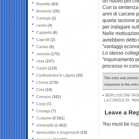
un nuovo pm che 
Brunetta
(83)
Con la sentenza 
Burlando
(26)
anni di carcere p
Camogli
(2)
quarta sezione p
canile
(4)
per indagare sul
Cappello
(8)
Nelle motivazioni
avrebbero detto 
Caprotti
(2)
“vantaggi economi
Caritas
(6)
Lo stesso collegi
carovita
(170)
“inquinamento pro
casa
(247)
processo in cors
Casini
(119)
Centrodestra in Liguria
(35)
This entry was posted o
Chiesa
(276)
responses to this entr
Cina
(10)
«
BERLUSCONI TAGL
Comune
(342)
LA CONSULTA: “MAI
Coop
(7)
Cossiga
(7)
Leave a Rep
Costume
(5.581)
You must be
log
criminalità
(1.402)
democratici e progressisti
(19)