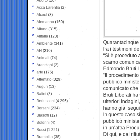
Aborto
(20)
Acca Larentia
(2)
Alcool
(3)
Alemanno
(150)
Alfano
(315)
Alitalia
(123)
Quarantacinque in 
Ambiente
(341)
fra i testimoni d
AN
(210)
“Si è proceduto al
Animali
(74)
scarno comunicat
Arancioni
(2)
Edmondo Bruti Lib
arte
(175)
“Il procedimento
Attentato
(329)
pubblico ministe
Auguri
(13)
comunicato che le
Batini
(3)
Bruti Liberati h
ulteriori indagini
Berlusconi
(4.295)
hanno già seguit
Bersani
(234)
In questo caso si
Biasotti
(12)
pubblico ministe
Boldrini
(4)
in un’altra Procu
Bossi
(1.221)
Di qui, e dal rifi
Brambilla
(38)