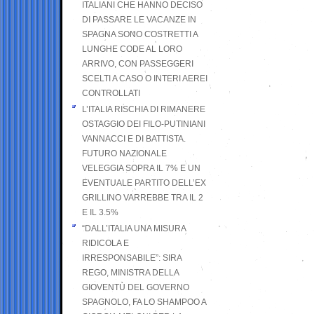
ITALIANI CHE HANNO DECISO
DI PASSARE LE VACANZE IN
SPAGNA SONO COSTRETTI A
LUNGHE CODE AL LORO
ARRIVO, CON PASSEGGERI
SCELTI A CASO O INTERI AEREI
CONTROLLATI
L’ITALIA RISCHIA DI RIMANERE
OSTAGGIO DEI FILO-PUTINIANI
VANNACCI E DI BATTISTA.
FUTURO NAZIONALE
VELEGGIA SOPRA IL 7% E UN
EVENTUALE PARTITO DELL’EX
GRILLINO VARREBBE TRA IL 2
E IL 3.5%
“DALL’ITALIA UNA MISURA
RIDICOLA E
IRRESPONSABILE”: SIRA
REGO, MINISTRA DELLA
GIOVENTÙ DEL GOVERNO
SPAGNOLO, FA LO SHAMPOO A