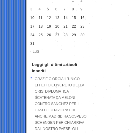
1
2
3
4
5
6
7
8
9
10
11
12
13
14
15
16
17
18
19
20
21
22
23
24
25
26
27
28
29
30
31
« Lug
Leggi gli ultimi articoli
inseriti
GRAZIE GIORGIA! L’UNICO
EFFETTO CONCRETO DELLA
CRISI DIPLOMATICA
SCATENATA DA MELONI
CONTRO SANCHEZ PER IL
CASO CEUTA? ORA CHE
ANCHE MADRID HA SOSPESO
SCHENGEN PER CHI ARRIVA
DAL NOSTRO PAESE, GLI