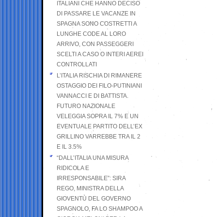
ITALIANI CHE HANNO DECISO
DI PASSARE LE VACANZE IN
SPAGNA SONO COSTRETTI A
LUNGHE CODE AL LORO
ARRIVO, CON PASSEGGERI
SCELTI A CASO O INTERI AEREI
CONTROLLATI
L’ITALIA RISCHIA DI RIMANERE
OSTAGGIO DEI FILO-PUTINIANI
VANNACCI E DI BATTISTA.
FUTURO NAZIONALE
VELEGGIA SOPRA IL 7% E UN
EVENTUALE PARTITO DELL’EX
GRILLINO VARREBBE TRA IL 2
E IL 3.5%
“DALL’ITALIA UNA MISURA
RIDICOLA E
IRRESPONSABILE”: SIRA
REGO, MINISTRA DELLA
GIOVENTÙ DEL GOVERNO
SPAGNOLO, FA LO SHAMPOO A