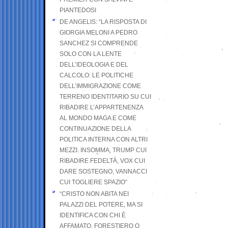
PIANTEDOSI
DE ANGELIS: “LA RISPOSTA DI
GIORGIA MELONI A PEDRO
SANCHEZ SI COMPRENDE
SOLO CON LA LENTE
DELL’IDEOLOGIA E DEL
CALCOLO: LE POLITICHE
DELL’IMMIGRAZIONE COME
TERRENO IDENTITARIO SU CUI
RIBADIRE L’APPARTENENZA
AL MONDO MAGA E COME
CONTINUAZIONE DELLA
POLITICA INTERNA CON ALTRI
MEZZI. INSOMMA, TRUMP CUI
RIBADIRE FEDELTÀ, VOX CUI
DARE SOSTEGNO, VANNACCI
CUI TOGLIERE SPAZIO”
“CRISTO NON ABITA NEI
PALAZZI DEL POTERE, MA SI
IDENTIFICA CON CHI È
AFFAMATO, FORESTIERO O