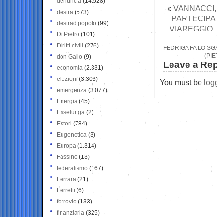
denuncia
(14.528)
«
VANNACCI,
destra
(573)
PARTECIPAT
destradipopolo
(99)
VIAREGGIO,
Di Pietro
(101)
Diritti civili
(276)
FEDRIGA FA LO SG
(PI
don Gallo
(9)
Leave a Rep
economia
(2.331)
elezioni
(3.303)
You must be
log
emergenza
(3.077)
Energia
(45)
Esselunga
(2)
Esteri
(784)
Eugenetica
(3)
Europa
(1.314)
Fassino
(13)
federalismo
(167)
Ferrara
(21)
Ferretti
(6)
ferrovie
(133)
finanziaria
(325)