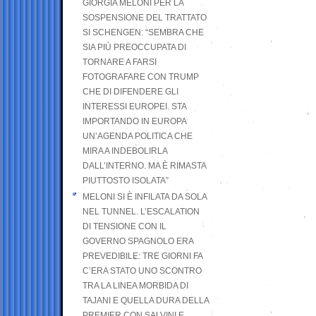
GIORGIA MELONI PER LA
SOSPENSIONE DEL TRATTATO
SI SCHENGEN: “SEMBRA CHE
SIA PIÙ PREOCCUPATA DI
TORNARE A FARSI
FOTOGRAFARE CON TRUMP
CHE DI DIFENDERE GLI
INTERESSI EUROPEI. STA
IMPORTANDO IN EUROPA
UN’AGENDA POLITICA CHE
MIRA A INDEBOLIRLA
DALL’INTERNO. MA È RIMASTA
PIUTTOSTO ISOLATA”
MELONI SI È INFILATA DA SOLA
NEL TUNNEL. L’ESCALATION
DI TENSIONE CON IL
GOVERNO SPAGNOLO ERA
PREVEDIBILE: TRE GIORNI FA
C’ERA STATO UNO SCONTRO
TRA LA LINEA MORBIDA DI
TAJANI E QUELLA DURA DELLA
PREMIER CON SALVINI E