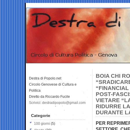
BOIA CHI R
Destra di Popolo.net
“SRADICARE
Circolo Genovese di Cultura e
“FINANCIAL
Politica
POST-FASCI
Diretto da Riccardo Fucile
VIETARE “L
Scrivici: destradipopolo@gmail.com
RIDURRE LA
DURANTE L
Categorie
PER REPRIMER
100 giorni
(5)
SETTORE, CHE