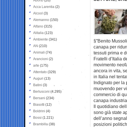
Aborto
(20)
Acca Larentia
(2)
Alcool
(3)
Alemanno
(150)
Alfano
(315)
Alitalia
(123)
Ambiente
(341)
§”Benito Mussolin
AN
(210)
canapa per ridur
tessuti prima e d
Animali
(74)
Fratelli d’Italia 
Arancioni
(2)
movimento neofas
arte
(175)
ancora in vita, s
Attentato
(329)
in Italia nel tent
Auguri
(13)
Indignato per la 
Batini
(3)
muovendo per viet
Berlusconi
(4.295)
commercio di qual
Bersani
(234)
canapa industria
Biasotti
(12)
Il quotidiano del
Boldrini
(4)
sono già state a
Bossi
(1.221)
dell’anno segnala
posizioni politic
Brambilla
(38)