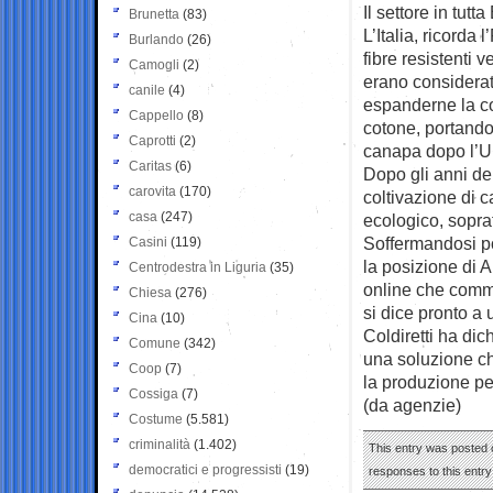
Il settore in tut
Brunetta
(83)
L’Italia, ricorda
Burlando
(26)
fibre resistenti v
Camogli
(2)
erano considerat
canile
(4)
espanderne la col
Cappello
(8)
cotone, portando 
Caprotti
(2)
canapa dopo l’Un
Caritas
(6)
Dopo gli anni de
carovita
(170)
coltivazione di 
casa
(247)
ecologico, soprat
Soffermandosi poi
Casini
(119)
la posizione di 
Centrodestra in Liguria
(35)
online che commer
Chiesa
(276)
si dice pronto a
Cina
(10)
Coldiretti ha dic
Comune
(342)
una soluzione che
Coop
(7)
la produzione per
Cossiga
(7)
(da agenzie)
Costume
(5.581)
criminalità
(1.402)
This entry was posted 
democratici e progressisti
(19)
responses to this entr