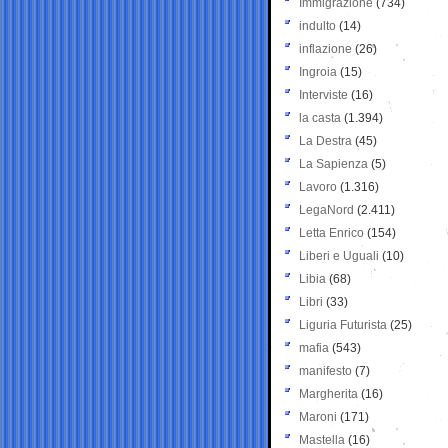
Immigrazione
(734)
indulto
(14)
inflazione
(26)
Ingroia
(15)
Interviste
(16)
la casta
(1.394)
La Destra
(45)
La Sapienza
(5)
Lavoro
(1.316)
LegaNord
(2.411)
Letta Enrico
(154)
Liberi e Uguali
(10)
Libia
(68)
Libri
(33)
Liguria Futurista
(25)
mafia
(543)
manifesto
(7)
Margherita
(16)
Maroni
(171)
Mastella
(16)