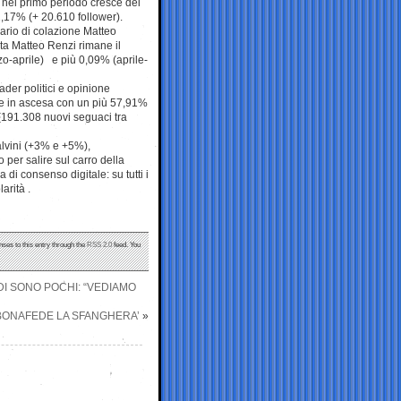
 nel primo periodo cresce del
2,17% (+ 20.610 follower).
sario di colazione Matteo
ita Matteo Renzi rimane il
zo-aprile) e più 0,09% (aprile-
der politici e opinione
nte in ascesa con un più 57,91%
 (191.308 nuovi seguaci tra
alvini (+3% e +5%),
 per salire sul carro della
di consenso digitale: su tutti i
arità .
nses to this entry through the
RSS 2.0
feed. You
DI SONO POCHI: “VEDIAMO
 BONAFEDE LA SFANGHERA’
»