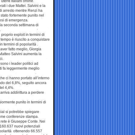
tenti italiani online.
ati i due Mattei. Salvini e la
di arresto mentre Renzi ha
e stato fortemente punito nel
mesi di emergenza.
la seconda settimana di
.
proprio exploit in termini di
 tempo è riuscito a conquistare
n termini di popolarità .
aver fatto meglio, Giorgia
 Matteo Salvini aumenta la
i.
ono i leader politici ad
ti fa leggermente meglio
he ci hanno portato all’interno
cendo del 6,8%, seguito ancora
del 4,4%.
arriva addirittura a perdere
iormente punito in termini di
ial si potrebbe spiegare
ssime conferenze stampa.
la rete è Giuseppe Conte. Nei
 160.637 nuovi potenziali
popolarità ottenendo 66.557