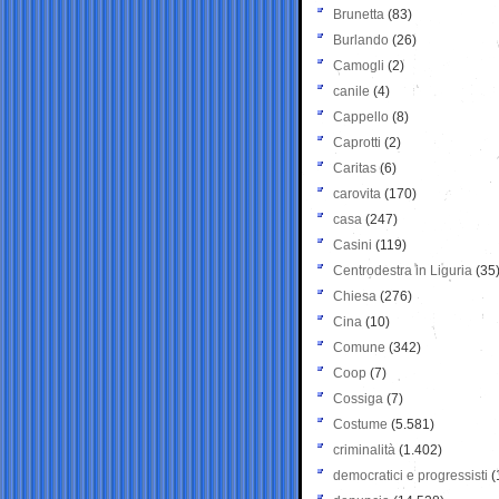
Brunetta
(83)
Burlando
(26)
Camogli
(2)
canile
(4)
Cappello
(8)
Caprotti
(2)
Caritas
(6)
carovita
(170)
casa
(247)
Casini
(119)
Centrodestra in Liguria
(35
Chiesa
(276)
Cina
(10)
Comune
(342)
Coop
(7)
Cossiga
(7)
Costume
(5.581)
criminalità
(1.402)
democratici e progressisti
(