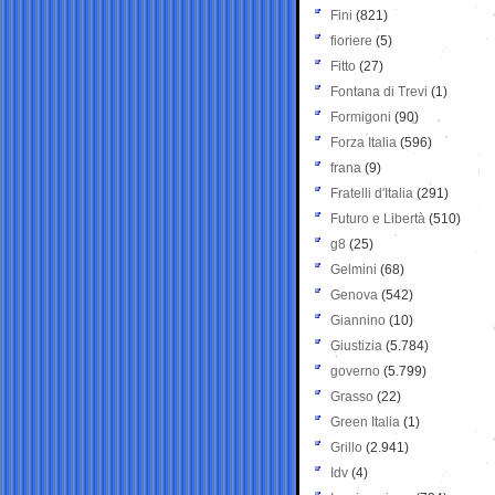
Fini
(821)
fioriere
(5)
Fitto
(27)
Fontana di Trevi
(1)
Formigoni
(90)
Forza Italia
(596)
frana
(9)
Fratelli d'Italia
(291)
Futuro e Libertà
(510)
g8
(25)
Gelmini
(68)
Genova
(542)
Giannino
(10)
Giustizia
(5.784)
governo
(5.799)
Grasso
(22)
Green Italia
(1)
Grillo
(2.941)
Idv
(4)