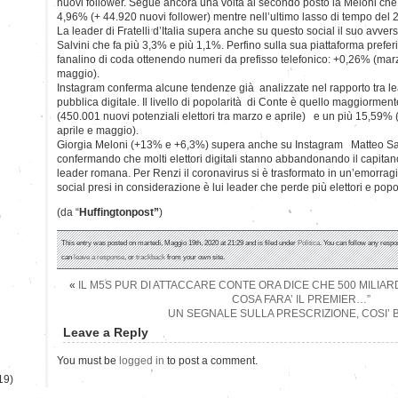
nuovi follower. Segue ancora una volta al secondo posto la Meloni che
4,96% (+ 44.920 nuovi follower) mentre nell’ultimo lasso di tempo del 
La leader di Fratelli d’Italia supera anche su questo social il suo avver
Salvini che fa più 3,3% e più 1,1%. Perfino sulla sua piattaforma prefer
fanalino di coda ottenendo numeri da prefisso telefonico: +0,26% (mar
maggio).
Instagram conferma alcune tendenze già analizzate nel rapporto tra lea
pubblica digitale. Il livello di popolarità di Conte è quello maggiorme
(450.001 nuovi potenziali elettori tra marzo e aprile) e un più 15,59%
aprile e maggio).
Giorgia Meloni (+13% e +6,3%) supera anche su Instagram Matteo S
confermando che molti elettori digitali stanno abbandonando il capitano
leader romana. Per Renzi il coronavirus si è trasformato in un’emorragia 
social presi in considerazione è lui leader che perde più elettori e popol
(da “
Huffingtonpost”
)
)
This entry was posted on martedì, Maggio 19th, 2020 at 21:29 and is filed under
Politica
. You can follow any respo
can
leave a response
, or
trackback
from your own site.
«
IL M5S PUR DI ATTACCARE CONTE ORA DICE CHE 500 MILIAR
COSA FARA’ IL PREMIER…”
UN SEGNALE SULLA PRESCRIZIONE, COSI’
Leave a Reply
You must be
logged in
to post a comment.
19)