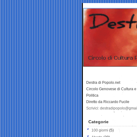
Destra di Popolo.net
Circolo Genovese di Cultura e
Politica
Diretto da Riccardo Fucile
Scrivici: destradipopolo@gma
Categorie
100 giorni
(5)