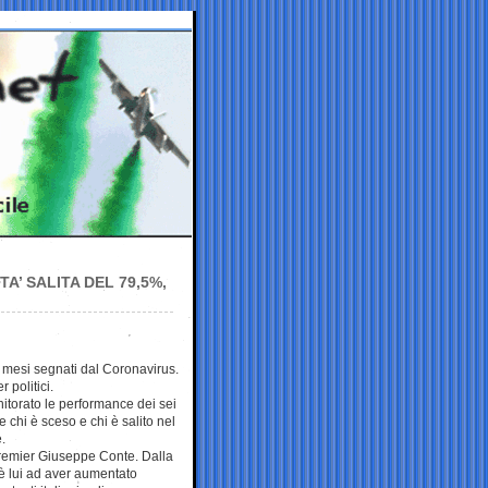
A’ SALITA DEL 79,5%,
ti mesi segnati dal Coronavirus.
 politici.
itorato le performance dei sei
re chi è sceso e chi è salito nel
.
premier Giuseppe Conte. Dalla
è lui ad aver aumentato