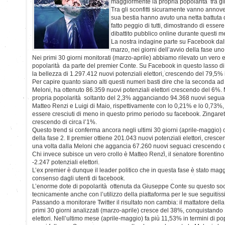
maggiormente la propria popolarità tra gli u
Tra gli sconfitti sicuramente vanno annover
sua bestia hanno avuto una netta battuta 
fatto peggio di tutti, dimostrando di esser
dibattito pubblico online durante questi 
La nostra indagine parte su Facebook dal
marzo, nei giorni dell’avvio della fase uno
Nei primi 30 giorni monitorati (marzo-aprile) abbiamo rilevato un vero e 
popolarità da parte del premier Conte. Su Facebook in questo lasso di
la bellezza di 1.297.412 nuovi potenziali elettori, crescendo del 79,5% i
Per capire quanto siano alti questi numeri basti dire che la seconda ad 
Meloni, ha ottenuto 86.359 nuovi potenziali elettori crescendo del 6%.
propria popolarità soltanto del 2,3% agganciando 94.368 nuovi seguac
Matteo Renzi e Luigi di Maio, rispettivamente con lo 0,21% e lo 0,73%, s
essere cresciuti di meno in questo primo periodo su facebook. Zingaret
crescendo di circa l’1%.
Questo trend si conferma ancora negli ultimi 30 giorni (aprile-maggio) c
della fase 2. Il premier ottiene 201.043 nuovi potenziali elettori, cres
una volta dalla Meloni che aggancia 67.260 nuovi seguaci crescendo 
Chi invece subisce un vero crollo è Matteo Renzi, il senatore fiorentino 
-2.247 potenziali elettori.
L’ex premier è dunque il leader politico che in questa fase è stato magg
consenso dagli utenti di facebook.
L’enorme dote di popolarità ottenuta da Giuseppe Conte su questo soc
tecnicamente anche con l’utilizzo della piattaforma per le sue seguiti
Passando a monitorare Twitter il risultato non cambia: il mattatore del
primi 30 giorni analizzati (marzo-aprile) cresce del 38%, conquistando
elettori. Nell’ultimo mese (aprile-maggio) fa più 11,53% in termini di 