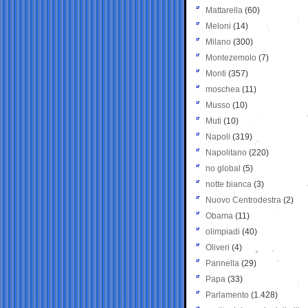
Mattarella
(60)
Meloni
(14)
Milano
(300)
Montezemolo
(7)
Monti
(357)
moschea
(11)
Musso
(10)
Muti
(10)
Napoli
(319)
Napolitano
(220)
no global
(5)
notte bianca
(3)
Nuovo Centrodestra
(2)
Obama
(11)
olimpiadi
(40)
Oliveri
(4)
Pannella
(29)
Papa
(33)
Parlamento
(1.428)