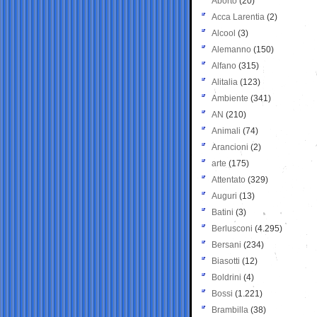
Aborto
(20)
Acca Larentia
(2)
Alcool
(3)
Alemanno
(150)
Alfano
(315)
Alitalia
(123)
Ambiente
(341)
AN
(210)
Animali
(74)
Arancioni
(2)
arte
(175)
Attentato
(329)
Auguri
(13)
Batini
(3)
Berlusconi
(4.295)
Bersani
(234)
Biasotti
(12)
Boldrini
(4)
Bossi
(1.221)
Brambilla
(38)