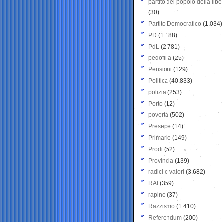
partito del popolo della libe
(30)
Partito Democratico
(1.034)
PD
(1.188)
PdL
(2.781)
pedofilia
(25)
Pensioni
(129)
Politica
(40.833)
polizia
(253)
Porto
(12)
povertà
(502)
Presepe
(14)
Primarie
(149)
Prodi
(52)
Provincia
(139)
radici e valori
(3.682)
RAI
(359)
rapine
(37)
Razzismo
(1.410)
Referendum
(200)