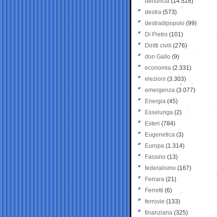
denuncia
(14.528)
destra
(573)
destradipopolo
(99)
Di Pietro
(101)
Diritti civili
(276)
don Gallo
(9)
economia
(2.331)
elezioni
(3.303)
emergenza
(3.077)
Energia
(45)
Esselunga
(2)
Esteri
(784)
Eugenetica
(3)
Europa
(1.314)
Fassino
(13)
federalismo
(167)
Ferrara
(21)
Ferretti
(6)
ferrovie
(133)
finanziaria
(325)