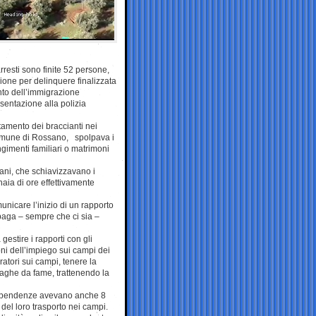
rresti sono finite 52 persone,
azione per delinquere finalizzata
ento dell’immigrazione
esentazione alla polizia
tamento dei braccianti nei
Comune di Rossano, spolpava i
gimenti familiari o matrimoni
aliani, che schiavizzavano i
aia di ore effettivamente
municare l’inizio di un rapporto
 paga – sempre che ci sia –
gestire i rapporti con gli
oni dell’impiego sui campi dei
oratori sui campi, tenere la
 paghe da fame, trattenendo la
o dipendenze avevano anche 8
e del loro trasporto nei campi.