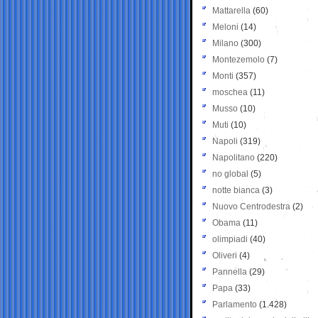
Mattarella
(60)
Meloni
(14)
Milano
(300)
Montezemolo
(7)
Monti
(357)
moschea
(11)
Musso
(10)
Muti
(10)
Napoli
(319)
Napolitano
(220)
no global
(5)
notte bianca
(3)
Nuovo Centrodestra
(2)
Obama
(11)
olimpiadi
(40)
Oliveri
(4)
Pannella
(29)
Papa
(33)
Parlamento
(1.428)