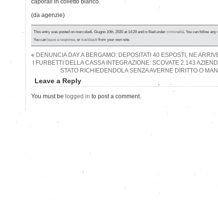
caporali in colletto bianco.
(da agenzie)
This entry was posted on mercoledì, Giugno 10th, 2020 at 14:28 and is filed under
criminalità
. You can follow any 
You can
leave a response
, or
trackback
from your own site.
«
DENUNCIA DAY A BERGAMO: DEPOSITATI 40 ESPOSTI, NE ARRIV
I FURBETTI DELLA CASSA INTEGRAZIONE: SCOVATE 2.143 AZIE
STATO RICHIEDENDOLA SENZA AVERNE DIRITTO O MANI
Leave a Reply
You must be
logged in
to post a comment.