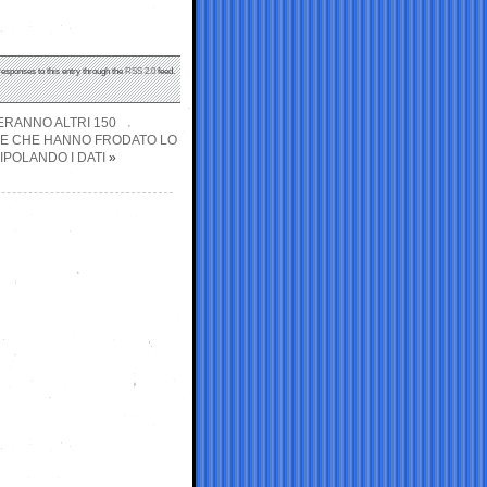
responses to this entry through the
RSS 2.0
feed.
ERANNO ALTRI 150
NDE CHE HANNO FRODATO LO
POLANDO I DATI
»