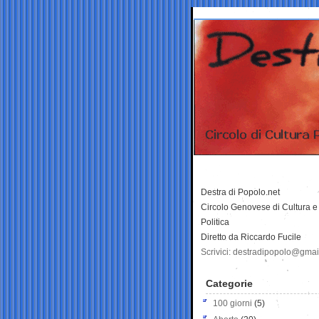
Destra di Popolo.net
Circolo Genovese di Cultura e
Politica
Diretto da Riccardo Fucile
Scrivici: destradipopolo@gma
Categorie
100 giorni
(5)