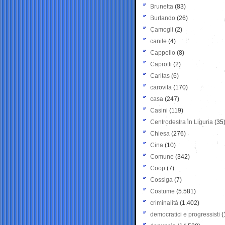
Brunetta
(83)
Burlando
(26)
Camogli
(2)
canile
(4)
Cappello
(8)
Caprotti
(2)
Caritas
(6)
carovita
(170)
casa
(247)
Casini
(119)
Centrodestra in Liguria
(35
Chiesa
(276)
Cina
(10)
Comune
(342)
Coop
(7)
Cossiga
(7)
Costume
(5.581)
criminalità
(1.402)
democratici e progressisti
(