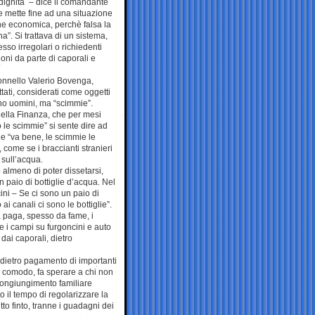
o dignità – dice il comandante
 mette fine ad una situazione
he economica, perchè falsa la
”. Si trattava di un sistema,
esso irregolari o richiedenti
zioni da parte di caporali e
lonnello Valerio Bovenga,
tati, considerati come oggetti
rano uomini, ma “scimmie”.
della Finanza, che per mesi
 le scimmie” si sente dire ad
nde “va bene, le scimmie le
come se i braccianti stranieri
 sull’acqua.
 almeno di poter dissetarsi,
n paio di bottiglie d’acqua. Nel
ini – Se ci sono un paio di
ai canali ci sono le bottiglie”.
na paga, spesso da fame, i
e i campi su furgoncini e auto
 dai caporali, dietro
i, dietro pagamento di importanti
 comodo, fa sperare a chi non
ricongiungimento familiare
 il tempo di regolarizzare la
tto finto, tranne i guadagni dei