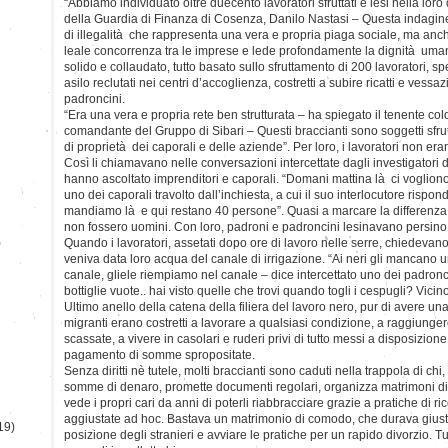
“Abbiamo individuato oltre duecento lavoratori sfruttati e lesi nella lor
della Guardia di Finanza di Cosenza, Danilo Nastasi – Questa indagine
di illegalità che rappresenta una vera e propria piaga sociale, ma anc
leale concorrenza tra le imprese e lede profondamente la dignità umana
solido e collaudato, tutto basato sullo sfruttamento di 200 lavoratori, sp
asilo reclutati nei centri d’accoglienza, costretti a subire ricatti e vessa
padroncini.
“Era una vera e propria rete ben strutturata – ha spiegato il tenente co
comandante del Gruppo di Sibari – Questi braccianti sono soggetti sfrut
di proprietà dei caporali e delle aziende”. Per loro, i lavoratori non e
Così li chiamavano nelle conversazioni intercettate dagli investigatori 
hanno ascoltato imprenditori e caporali. “Domani mattina là ci vogliono
uno dei caporali travolto dall’inchiesta, a cui il suo interlocutore rispo
mandiamo là e qui restano 40 persone”. Quasi a marcare la differenza, 
non fossero uomini. Con loro, padroni e padroncini lesinavano persino
)
Quando i lavoratori, assetati dopo ore di lavoro nelle serre, chiedevano
veniva data loro acqua del canale di irrigazione. “Ai neri gli mancano u
canale, gliele riempiamo nel canale – dice intercettato uno dei padronc
bottiglie vuote.. hai visto quelle che trovi quando togli i cespugli? Vicino 
Ultimo anello della catena della filiera del lavoro nero, pur di avere u
migranti erano costretti a lavorare a qualsiasi condizione, a raggiunger
scassate, a vivere in casolari e ruderi privi di tutto messi a disposizione
pagamento di somme spropositate.
Senza diritti nè tutele, molti braccianti sono caduti nella trappola di ch
somme di denaro, promette documenti regolari, organizza matrimoni di
vede i propri cari da anni di poterli riabbracciare grazie a pratiche di 
aggiustate ad hoc. Bastava un matrimonio di comodo, che durava giusto
19)
posizione degli stranieri e avviare le pratiche per un rapido divorzio. Tu