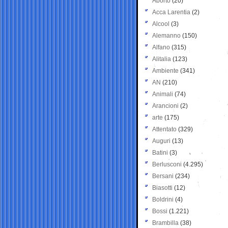
Aborto
(20)
Acca Larentia
(2)
Alcool
(3)
Alemanno
(150)
Alfano
(315)
Alitalia
(123)
Ambiente
(341)
AN
(210)
Animali
(74)
Arancioni
(2)
arte
(175)
Attentato
(329)
Auguri
(13)
Batini
(3)
Berlusconi
(4.295)
Bersani
(234)
Biasotti
(12)
Boldrini
(4)
Bossi
(1.221)
Brambilla
(38)