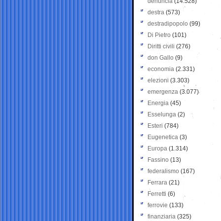
denuncia
(14.528)
destra
(573)
destradipopolo
(99)
Di Pietro
(101)
Diritti civili
(276)
don Gallo
(9)
economia
(2.331)
elezioni
(3.303)
emergenza
(3.077)
Energia
(45)
Esselunga
(2)
Esteri
(784)
Eugenetica
(3)
Europa
(1.314)
Fassino
(13)
federalismo
(167)
Ferrara
(21)
Ferretti
(6)
ferrovie
(133)
finanziaria
(325)