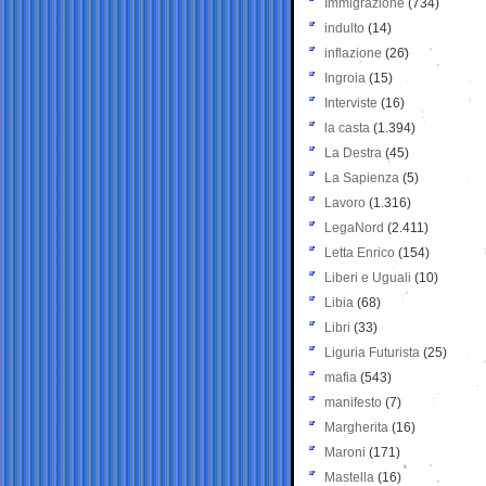
Immigrazione
(734)
indulto
(14)
inflazione
(26)
Ingroia
(15)
Interviste
(16)
la casta
(1.394)
La Destra
(45)
La Sapienza
(5)
Lavoro
(1.316)
LegaNord
(2.411)
Letta Enrico
(154)
Liberi e Uguali
(10)
Libia
(68)
Libri
(33)
Liguria Futurista
(25)
mafia
(543)
manifesto
(7)
Margherita
(16)
Maroni
(171)
Mastella
(16)