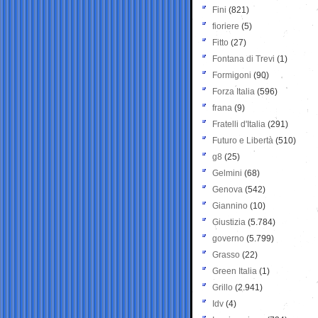
Fini
(821)
fioriere
(5)
Fitto
(27)
Fontana di Trevi
(1)
Formigoni
(90)
Forza Italia
(596)
frana
(9)
Fratelli d'Italia
(291)
Futuro e Libertà
(510)
g8
(25)
Gelmini
(68)
Genova
(542)
Giannino
(10)
Giustizia
(5.784)
governo
(5.799)
Grasso
(22)
Green Italia
(1)
Grillo
(2.941)
Idv
(4)