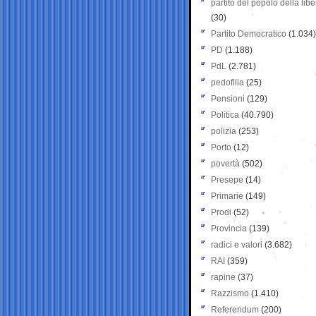
partito del popolo della libe
(30)
Partito Democratico
(1.034)
PD
(1.188)
PdL
(2.781)
pedofilia
(25)
Pensioni
(129)
Politica
(40.790)
polizia
(253)
Porto
(12)
povertà
(502)
Presepe
(14)
Primarie
(149)
Prodi
(52)
Provincia
(139)
radici e valori
(3.682)
RAI
(359)
rapine
(37)
Razzismo
(1.410)
Referendum
(200)