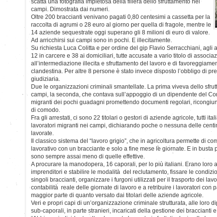
scatta una fotografia impietosa della filiera dello sfruttamento nei
campi. Dimostrata dai numeri.
Oltre 200 braccianti venivano pagati 0,80 centesimi a cassetta per la
raccolta di agrumi o 28 euro al giorno per quella di fragole, mentre le
14 aziende sequestrate oggi superano gli 8 milioni di euro di valore.
Ad arricchirsi sui campi sono in pochi. E illecitamente.
Su richiesta Luca Colitta e per ordine del gip Flavio Serracchiani, agli a
12 in carcere e 38 ai domiciliari, tutte accusate a vario titolo di associ
all’intermediazione illecita e sfruttamento del lavoro e di favoreggiam
clandestina. Per altre 8 persone è stato invece disposto l’obbligo di pr
giudiziaria.
Due le organizzazioni criminali smantellate. La prima viveva dello sfrut
campi, la seconda, che contava sull’appoggio di un dipendente del 
migranti dei pochi guadagni promettendo documenti regolari, ricongiun
di comodo.
Fra gli arrestati, ci sono 22 titolari o gestori di aziende agricole, tutti it
lavoratori migranti nei campi, dichiarando poche o nessuna delle centin
lavorate.
Il classico sistema del “lavoro grigio”, che in agricoltura permette di co
lavorativo con un bracciante e solo a fine mese le giornate. E in busta
sono sempre assai meno di quelle effettive.
A procurare la manodopera, 16 caporali, per lo più italiani. Erano loro a 
imprenditori e stabilire le modalità del reclutamento, fissare le condizi
singoli braccianti, organizzare i furgoni utilizzati per il trasporto dei lav
contabilità reale delle giornate di lavoro e a retribuire i lavoratori con
maggior parte di quanto versato dai titolari delle aziende agricole.
Veri e propri capi di un’organizzazione criminale strutturata, alle lor
sub-caporali, in parte stranieri, incaricati della gestione dei braccianti 