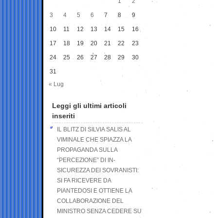
1
2
3
4
5
6
7
8
9
10
11
12
13
14
15
16
17
18
19
20
21
22
23
24
25
26
27
28
29
30
31
« Lug
Leggi gli ultimi articoli
inseriti
IL BLITZ DI SILVIA SALIS AL
VIMINALE CHE SPIAZZA LA
PROPAGANDA SULLA
“PERCEZIONE” DI IN-
SICUREZZA DEI SOVRANISTI:
SI FA RICEVERE DA
PIANTEDOSI E OTTIENE LA
COLLABORAZIONE DEL
MINISTRO SENZA CEDERE SU