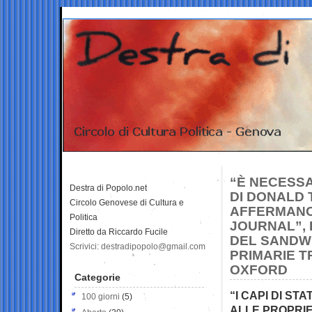
“È NECESSA
Destra di Popolo.net
DI DONALD 
Circolo Genovese di Cultura e
AFFERMANO,
Politica
JOURNAL”, 
Diretto da Riccardo Fucile
DEL SANDWE
Scrivici: destradipopolo@gmail.com
PRIMARIE T
OXFORD
Categorie
“I CAPI DI S
100 giorni
(5)
ALLE PROPRIE 