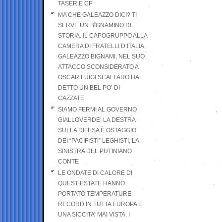
TASER E CP
MA CHE GALEAZZO DICI? TI
SERVE UN BIGNAMINO DI
STORIA. IL CAPOGRUPPO ALLA
CAMERA DI FRATELLI D’ITALIA,
GALEAZZO BIGNAMI, NEL SUO
ATTACCO SCONSIDERATO A
OSCAR LUIGI SCALFARO HA
DETTO UN BEL PO’ DI
CAZZATE
SIAMO FERMI AL GOVERNO
GIALLOVERDE: LA DESTRA
SULLA DIFESA È OSTAGGIO
DEI “PACIFISTI” LEGHISTI, LA
SINISTRA DEL PUTINIANO
CONTE
LE ONDATE DI CALORE DI
QUEST’ESTATE HANNO
PORTATO TEMPERATURE
RECORD IN TUTTA EUROPA E
UNA SICCITA’ MAI VISTA. I