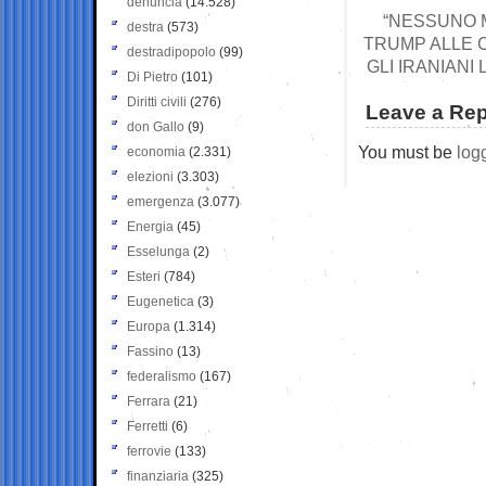
denuncia
(14.528)
“NESSUNO M
destra
(573)
TRUMP ALLE 
destradipopolo
(99)
GLI IRANIANI
Di Pietro
(101)
Diritti civili
(276)
Leave a Rep
don Gallo
(9)
You must be
log
economia
(2.331)
elezioni
(3.303)
emergenza
(3.077)
Energia
(45)
Esselunga
(2)
Esteri
(784)
Eugenetica
(3)
Europa
(1.314)
Fassino
(13)
federalismo
(167)
Ferrara
(21)
Ferretti
(6)
ferrovie
(133)
finanziaria
(325)