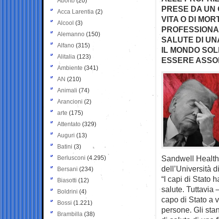
Aborto
(20)
PRESE DA UN 
Acca Larentia
(2)
VITA O DI MOR
Alcool
(3)
PROFESSIONAL
Alemanno
(150)
SALUTE DI UN
Alfano
(315)
IL MONDO SOL
Alitalia
(123)
ESSERE ASSO
Ambiente
(341)
AN
(210)
Animali
(74)
Arancioni
(2)
arte
(175)
Attentato
(329)
Auguri
(13)
Batini
(3)
Sandwell Health 
Berlusconi
(4.295)
dell’Università d
Bersani
(234)
“I capi di Stato 
Biasotti
(12)
salute. Tuttavia 
Boldrini
(4)
capo di Stato a 
Bossi
(1.221)
persone. Gli sta
Brambilla
(38)