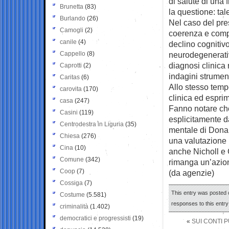
di salute di una 
Brunetta
(83)
la questione: ta
Burlando
(26)
Nel caso del pre
Camogli
(2)
coerenza e compo
canile
(4)
declino cognitiv
Cappello
(8)
neurodegenerativ
diagnosi clinica 
Caprotti
(2)
indagini strument
Caritas
(6)
Allo stesso temp
carovita
(170)
clinica ed espri
casa
(247)
Fanno notare che 
Casini
(119)
esplicitamente d
Centrodestra in Liguria
(35)
mentale di Donal
Chiesa
(276)
una valutazione 
Cina
(10)
anche Nicholl e 
Comune
(342)
rimanga un’azio
Coop
(7)
(da agenzie)
Cossiga
(7)
This entry was posted o
Costume
(5.581)
responses to this entr
criminalità
(1.402)
democratici e progressisti
(19)
«
SUI CONTI 