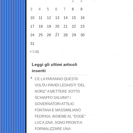
1
2
3
4
5
6
7
8
9
10
11
12
13
14
15
16
17
18
19
20
21
22
23
24
25
26
27
28
29
30
31
« Lug
Leggi gli ultimi articoli
inseriti
CE LA FARANNO QUESTA
VOLTA I PAVIDI LEGHISTI “DEL
NORD” A METTERE SOTTO
SCHIAFFO SALVINI? I
GOVERNATORI ATTILIO
FONTANA E MASSIMILIANO
FEDRIGA, INSIEME AL “DOGE”
LUCA ZAIA, SONO PRONTI A
FORMALIZZARE UNA