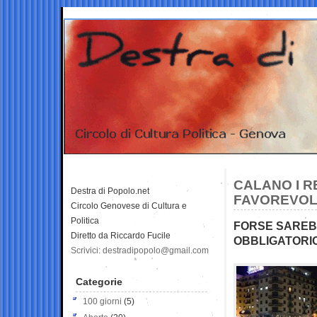
CALANO I RE
Destra di Popolo.net
FAVOREVOLI
Circolo Genovese di Cultura e
Politica
FORSE SAREB
Diretto da Riccardo Fucile
OBBLIGATORIO
Scrivici: destradipopolo@gmail.com
Categorie
100 giorni
(5)