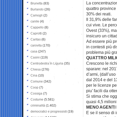
La concentrazione
Brunetta
(83)
quattro province 
Burlando
(26)
30% dei reati.
Camogli
(2)
Il 31,9% delle fam
canile
(4)
cui vive. Le perc
Cappello
(8)
Ovest (33%), ma 
Caprotti
(2)
insicuro un citta
Caritas
(6)
Ad essere più pr
carovita
(170)
in contesti più d
casa
(247)
problema più gr
QUATTRO MILI
Casini
(119)
Crescono le richi
Centrodestra in Liguria
(35)
sparare: nel 201
Chiesa
(276)
d’armi, (dall’us
Cina
(10)
dal 2014 e del 13
Comune
(342)
per le licenze pe
Coop
(7)
piu’ facili da ott
Cossiga
(7)
Si stima che ogg
Costume
(5.581)
quasi 4,5 milioni 
criminalità
(1.402)
MENO AGENTI I
democratici e progressisti
(19)
E se il senso di