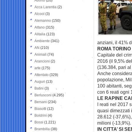
Aborto
(20)
Acca Larentia
(2)
Alcool
(3)
Alemanno
(150)
Alfano
(315)
Alitalia
(123)
Ambiente
(341)
anziani, il 41% d
AN
(210)
ROMA TORINO 
Capitale del cri
Animali
(74)
2016 (il 9,5% del
Arancioni
(2)
(136.384, pari al
arte
(175)
Anche consideran
Attentato
(329)
popolazione, Mila
Auguri
(13)
100 abitanti, seg
Batini
(3)
con 6 reati ogni 
Berlusconi
(4.295)
LE RAPINE CAL
Bersani
(234)
I reati nel 2017 
Biasotti
(12)
quasi dimezzati 
Boldrini
(4)
28.612 (-37,6%),
Bossi
(1.221)
milioni (-13,9%).
IN CITTA’ SI 
Brambilla
(38)