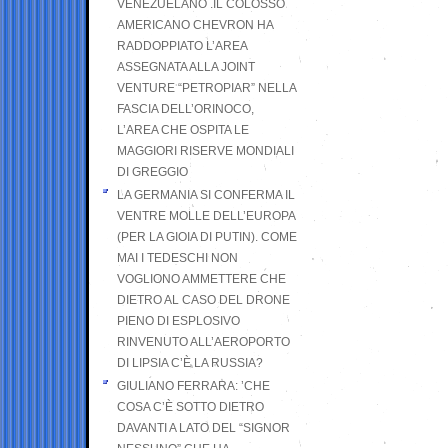
VENEZUELANO .IL COLOSSO
AMERICANO CHEVRON HA
RADDOPPIATO L’AREA
ASSEGNATA ALLA JOINT
VENTURE “PETROPIAR” NELLA
FASCIA DELL’ORINOCO,
L’AREA CHE OSPITA LE
MAGGIORI RISERVE MONDIALI
DI GREGGIO
LA GERMANIA SI CONFERMA IL
VENTRE MOLLE DELL’EUROPA
(PER LA GIOIA DI PUTIN). COME
MAI I TEDESCHI NON
VOGLIONO AMMETTERE CHE
DIETRO AL CASO DEL DRONE
PIENO DI ESPLOSIVO
RINVENUTO ALL’AEROPORTO
DI LIPSIA C’È LA RUSSIA?
GIULIANO FERRARA: ’CHE
COSA C’È SOTTO DIETRO
DAVANTI A LATO DEL “SIGNOR