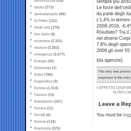
denuncia
(14.528)
sempre più anzia
Le forze dell’ord
destra
(573)
da parte degli it
destradipopolo
(99)
(-1,4% in termini
Di Pietro
(101)
2008-2016, -6,4%
Diritti civili
(276)
Risultato? Tra i
don Gallo
(9)
nei diversi Corpi
economia
(2.331)
7,8% degli operat
elezioni
(3.303)
2008 gli over 55
emergenza
(3.077)
(da agenzie)
Energia
(45)
Esselunga
(2)
This entry was posted 
Esteri
(784)
responses to this entr
Eugenetica
(3)
«
EFFETTO LEGA-M5S:
Europa
(1.314)
ALTRO CHE
Fassino
(13)
federalismo
(167)
Leave a Rep
Ferrara
(21)
You must be
log
Ferretti
(6)
ferrovie
(133)
finanziaria
(325)