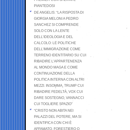
PIANTEDOSI
DE ANGELIS: “LA RISPOSTA DI
GIORGIA MELONI A PEDRO
SANCHEZ SI COMPRENDE
SOLO CON LA LENTE
DELL’IDEOLOGIA E DEL
CALCOLO: LE POLITICHE
DELL’IMMIGRAZIONE COME
TERRENO IDENTITARIO SU CUI
RIBADIRE L’APPARTENENZA
AL MONDO MAGA E COME
CONTINUAZIONE DELLA
POLITICA INTERNA CON ALTRI
MEZZI. INSOMMA, TRUMP CUI
RIBADIRE FEDELTÀ, VOX CUI
DARE SOSTEGNO, VANNACCI
CUI TOGLIERE SPAZIO”
“CRISTO NON ABITA NEI
PALAZZI DEL POTERE, MA SI
IDENTIFICA CON CHI È
AFFAMATO, FORESTIERO O