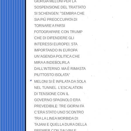
GIORGIA MELONI PER LA
SOSPENSIONE DEL TRATTATO
SI SCHENGEN: “SEMBRA CHE
SIA PIÙ PREOCCUPATA DI
TORNARE A FARSI
FOTOGRAFARE CON TRUMP
CHE DI DIFENDERE GLI
INTERESSI EUROPEI. STA
IMPORTANDO IN EUROPA
UN’AGENDA POLITICA CHE
MIRA A INDEBOLIRLA
DALL’INTERNO. MA È RIMASTA
PIUTTOSTO ISOLATA”
MELONI SI È INFILATA DA SOLA
NEL TUNNEL. L’ESCALATION
DI TENSIONE CON IL
GOVERNO SPAGNOLO ERA
PREVEDIBILE: TRE GIORNI FA
C’ERA STATO UNO SCONTRO
TRA LA LINEA MORBIDA DI
TAJANI E QUELLA DURA DELLA
PREMIER CON SALVINI E