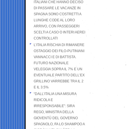
ITALIANI CHE HANNO DECISO
DI PASSARE LE VACANZE IN
SPAGNA SONO COSTRETTI A
LUNGHE CODE AL LORO
ARRIVO, CON PASSEGGERI
SCELTI A CASO O INTERI AEREI
CONTROLLATI
L’ITALIA RISCHIA DI RIMANERE
OSTAGGIO DEI FILO-PUTINIANI
VANNACCI E DI BATTISTA.
FUTURO NAZIONALE
VELEGGIA SOPRA IL 7% E UN
EVENTUALE PARTITO DELL’EX
GRILLINO VARREBBE TRA IL 2
E IL 3.5%
“DALL’ITALIA UNA MISURA
RIDICOLA E
IRRESPONSABILE”: SIRA
REGO, MINISTRA DELLA
GIOVENTÙ DEL GOVERNO
SPAGNOLO, FA LO SHAMPOO A