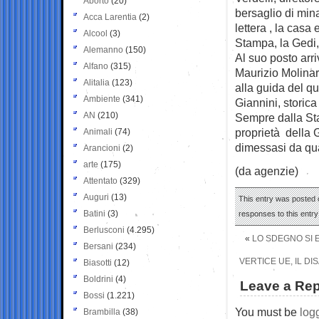
Aborto
(20)
bersaglio di min
Acca Larentia
(2)
lettera , la casa
Alcool
(3)
Stampa, la Gedi, 
Alemanno
(150)
Al suo posto arri
Alfano
(315)
Maurizio Molinari
Alitalia
(123)
alla guida del q
Ambiente
(341)
Giannini, storica
AN
(210)
Sempre dalla Sta
proprietà della G
Animali
(74)
dimessasi da qu
Arancioni
(2)
arte
(175)
(da agenzie)
Attentato
(329)
Auguri
(13)
This entry was posted o
Batini
(3)
responses to this entr
Berlusconi
(4.295)
«
LO SDEGNO SI 
Bersani
(234)
VERTICE UE, IL D
Biasotti
(12)
Boldrini
(4)
Leave a Rep
Bossi
(1.221)
You must be
log
Brambilla
(38)