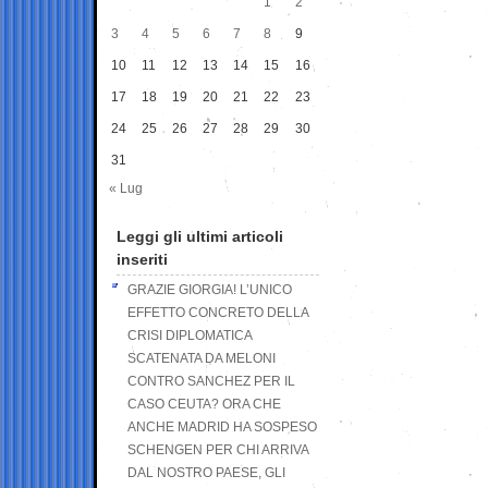
1
2
3
4
5
6
7
8
9
10
11
12
13
14
15
16
17
18
19
20
21
22
23
24
25
26
27
28
29
30
31
« Lug
Leggi gli ultimi articoli
inseriti
GRAZIE GIORGIA! L’UNICO
EFFETTO CONCRETO DELLA
CRISI DIPLOMATICA
SCATENATA DA MELONI
CONTRO SANCHEZ PER IL
CASO CEUTA? ORA CHE
ANCHE MADRID HA SOSPESO
SCHENGEN PER CHI ARRIVA
DAL NOSTRO PAESE, GLI