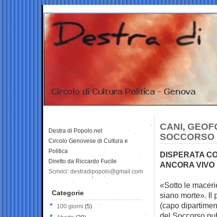
CANI, GEOF
Destra di Popolo.net
SOCCORSO C
Circolo Genovese di Cultura e
Politica
DISPERATA C
Diretto da Riccardo Fucile
ANCORA VIVO
Scrivici: destradipopolo@gmail.com
«Sotto le macerie
Categorie
siano morte». Il 
(capo dipartiment
100 giorni
(5)
del Soccorso pub