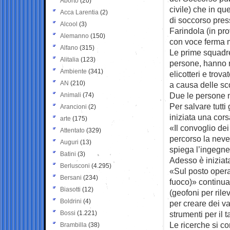
Aborto
(20)
civile) che in qu
Acca Larentia
(2)
di soccorso pres
Alcool
(3)
Farindola (in pro
Alemanno
(150)
con voce ferma 
Alfano
(315)
Le prime squadre
Alitalia
(123)
persone, hanno r
Ambiente
(341)
elicotteri e trova
AN
(210)
a causa delle sc
Due le persone m
Animali
(74)
Per salvare tutti 
Arancioni
(2)
iniziata una cor
arte
(175)
«Il convoglio dei
Attentato
(329)
percorso la neve
Auguri
(13)
spiega l’ingegne
Batini
(3)
Adesso è iniziata
Berlusconi
(4.295)
«Sul posto opera
Bersani
(234)
fuoco)» continua 
Biasotti
(12)
(geofoni per ril
Boldrini
(4)
per creare dei var
Bossi
(1.221)
strumenti per il 
Le ricerche si c
Brambilla
(38)