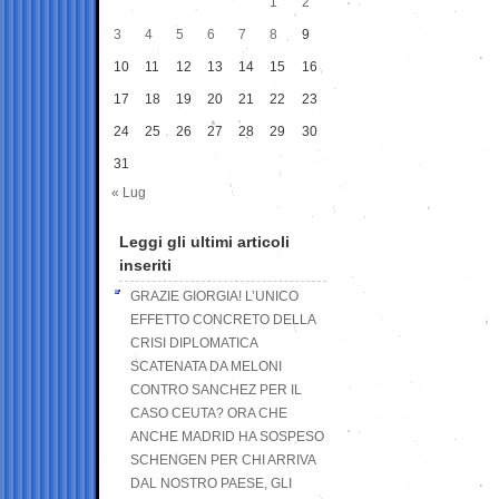
1
2
3
4
5
6
7
8
9
10
11
12
13
14
15
16
17
18
19
20
21
22
23
24
25
26
27
28
29
30
31
« Lug
Leggi gli ultimi articoli
inseriti
GRAZIE GIORGIA! L’UNICO
EFFETTO CONCRETO DELLA
CRISI DIPLOMATICA
SCATENATA DA MELONI
CONTRO SANCHEZ PER IL
CASO CEUTA? ORA CHE
ANCHE MADRID HA SOSPESO
SCHENGEN PER CHI ARRIVA
DAL NOSTRO PAESE, GLI