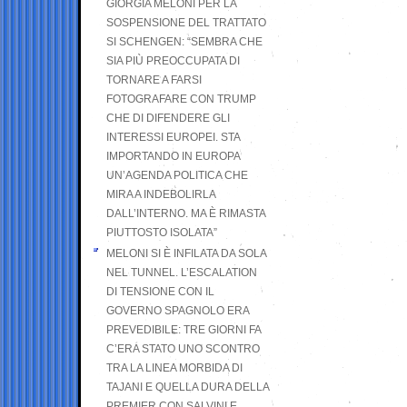
GIORGIA MELONI PER LA
SOSPENSIONE DEL TRATTATO
SI SCHENGEN: “SEMBRA CHE
SIA PIÙ PREOCCUPATA DI
TORNARE A FARSI
FOTOGRAFARE CON TRUMP
CHE DI DIFENDERE GLI
INTERESSI EUROPEI. STA
IMPORTANDO IN EUROPA
UN’AGENDA POLITICA CHE
MIRA A INDEBOLIRLA
DALL’INTERNO. MA È RIMASTA
PIUTTOSTO ISOLATA”
MELONI SI È INFILATA DA SOLA
NEL TUNNEL. L’ESCALATION
DI TENSIONE CON IL
GOVERNO SPAGNOLO ERA
PREVEDIBILE: TRE GIORNI FA
C’ERA STATO UNO SCONTRO
TRA LA LINEA MORBIDA DI
TAJANI E QUELLA DURA DELLA
PREMIER CON SALVINI E