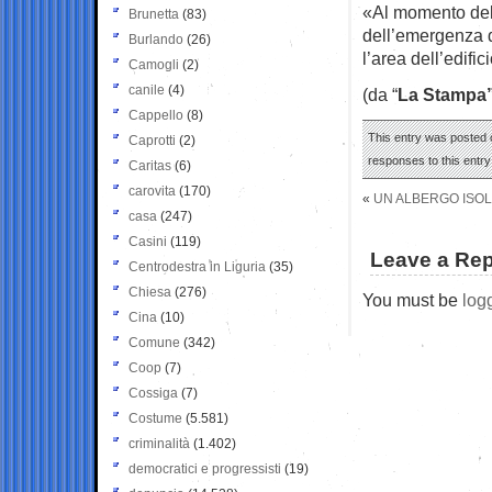
«Al momento del 
Brunetta
(83)
dell’emergenza de
Burlando
(26)
l’area dell’edific
Camogli
(2)
canile
(4)
(da “
La Stampa
Cappello
(8)
This entry was posted o
Caprotti
(2)
responses to this entr
Caritas
(6)
carovita
(170)
«
UN ALBERGO ISOLA
casa
(247)
Casini
(119)
Leave a Rep
Centrodestra in Liguria
(35)
Chiesa
(276)
You must be
log
Cina
(10)
Comune
(342)
Coop
(7)
Cossiga
(7)
Costume
(5.581)
criminalità
(1.402)
democratici e progressisti
(19)