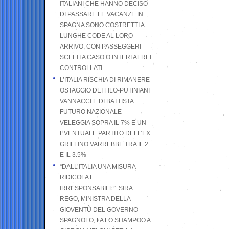
ITALIANI CHE HANNO DECISO
DI PASSARE LE VACANZE IN
SPAGNA SONO COSTRETTI A
LUNGHE CODE AL LORO
ARRIVO, CON PASSEGGERI
SCELTI A CASO O INTERI AEREI
CONTROLLATI
L’ITALIA RISCHIA DI RIMANERE
OSTAGGIO DEI FILO-PUTINIANI
VANNACCI E DI BATTISTA.
FUTURO NAZIONALE
VELEGGIA SOPRA IL 7% E UN
EVENTUALE PARTITO DELL’EX
GRILLINO VARREBBE TRA IL 2
E IL 3.5%
“DALL’ITALIA UNA MISURA
RIDICOLA E
IRRESPONSABILE”: SIRA
REGO, MINISTRA DELLA
GIOVENTÙ DEL GOVERNO
SPAGNOLO, FA LO SHAMPOO A