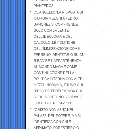
PIANTEDOSI
DE ANGELIS: “LA RISPOSTA DI
GIORGIA MELONI A PEDRO
SANCHEZ SI COMPRENDE
SOLO CON LA LENTE
DELL’IDEOLOGIA E DEL
CALCOLO: LE POLITICHE
DELL’IMMIGRAZIONE COME
TERRENO IDENTITARIO SU CUI
RIBADIRE L’APPARTENENZA
AL MONDO MAGA E COME
CONTINUAZIONE DELLA
POLITICA INTERNA CON ALTRI
MEZZI. INSOMMA, TRUMP CUI
RIBADIRE FEDELTÀ, VOX CUI
DARE SOSTEGNO, VANNACCI
CUI TOGLIERE SPAZIO”
“CRISTO NON ABITA NEI
PALAZZI DEL POTERE, MA SI
IDENTIFICA CON CHI È
AFFAMATO, FORESTIERO O