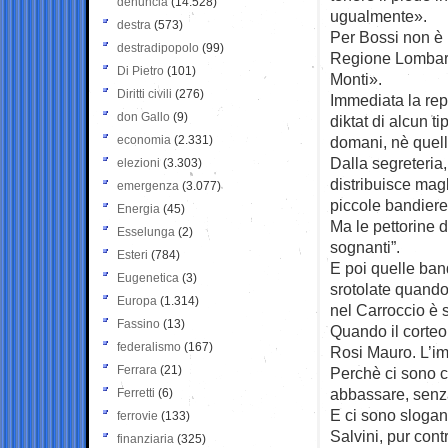
denuncia
(14.528)
ugualmente».
destra
(573)
Per Bossi non è 
destradipopolo
(99)
Regione Lombard
Di Pietro
(101)
Monti».
Diritti civili
(276)
Immediata la rep
don Gallo
(9)
diktat di alcun t
economia
(2.331)
domani, nè quelli
Dalla segreteria
elezioni
(3.303)
distribuisce magl
emergenza
(3.077)
piccole bandiere 
Energia
(45)
Ma le pettorine 
Esselunga
(2)
sognanti”.
Esteri
(784)
E poi quelle ban
Eugenetica
(3)
srotolate quando
Europa
(1.314)
nel Carroccio è 
Fassino
(13)
Quando il corteo
federalismo
(167)
Rosi Mauro. L’im
Ferrara
(21)
Perchè ci sono ca
abbassare, senza
Ferretti
(6)
E ci sono slogan
ferrovie
(133)
Salvini, pur contr
finanziaria
(325)