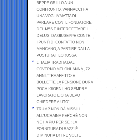
BEPPE GRILLO A UN
CONFRONTO. VANNACCI HA
UNA VOGLIA MATTA DI
PARLARE CON IL FONDATORE
DEL M5S E INTERCETTARE I
DELUSI DA GIUSEPPE CONTE.
I PUNTI DI CONTATTO NON
MANCANO, A PARTIRE DALLA
POSTURA FILORUSSA
L’ITALIA TRADITA DAL
GOVERNO MELONI. ANNA , 72
ANNI; “TRA AFFITTO E
BOLLETTE LA PENSIONE DURA
POCHI GIORNI, HO SEMPRE
LAVORATO E ORA DEVO
CHIEDERE AIUTO”
TRUMP NON DÀ MISSILI
ALL’UCRAINA PERCHÉ NON
NE HA PIÙ PER SÉ : LA
FORNITURA DI RAZZI È
DIMINUITA DI TRE VOLTE