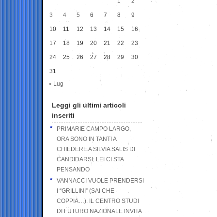
1
2
3
4
5
6
7
8
9
10
11
12
13
14
15
16
17
18
19
20
21
22
23
24
25
26
27
28
29
30
31
« Lug
Leggi gli ultimi articoli
inseriti
PRIMARIE CAMPO LARGO,
ORA SONO IN TANTI A
CHIEDERE A SILVIA SALIS DI
CANDIDARSI: LEI CI STA
PENSANDO
VANNACCI VUOLE PRENDERSI
I “GRILLINI” (SAI CHE
COPPIA…). IL CENTRO STUDI
DI FUTURO NAZIONALE INVITA