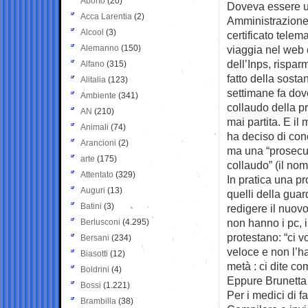
Aborto
(20)
Doveva essere un 
Acca Larentia
(2)
Amministrazione
Alcool
(3)
certificato telem
Alemanno
(150)
viaggia nel web 
dell’Inps, rispa
Alfano
(315)
fatto della sosta
Alitalia
(123)
settimane fa dov
Ambiente
(341)
collaudo della p
AN
(210)
mai partita. E il
Animali
(74)
ha deciso di con
Arancioni
(2)
ma una “prosecu
arte
(175)
collaudo” (il nom
Attentato
(329)
In pratica una pro
Auguri
(13)
quelli della guar
Batini
(3)
redigere il nuovo
non hanno i pc, 
Berlusconi
(4.295)
protestano: “ci v
Bersani
(234)
veloce e non l’h
Biasotti
(12)
metà : ci dite co
Boldrini
(4)
Eppure Brunetta 
Bossi
(1.221)
Per i medici di f
Brambilla
(38)