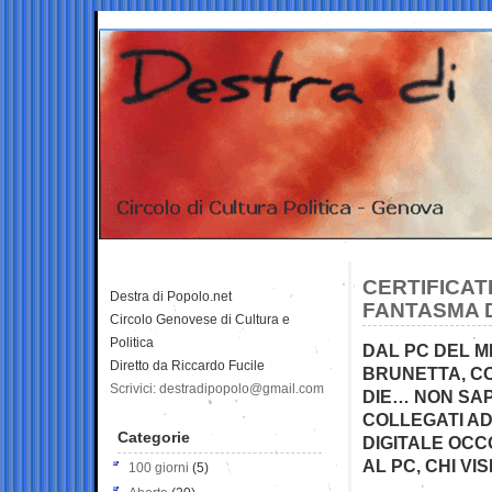
CERTIFICAT
Destra di Popolo.net
FANTASMA 
Circolo Genovese di Cultura e
Politica
DAL PC DEL ME
Diretto da Riccardo Fucile
BRUNETTA, C
Scrivici: destradipopolo@gmail.com
DIE… NON SAP
COLLEGATI AD
Categorie
DIGITALE OCC
AL PC, CHI VIS
100 giorni
(5)