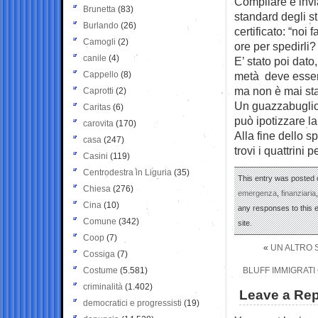
Compilare e invia
Brunetta
(83)
standard degli st
Burlando
(26)
certificato: “noi 
Camogli
(2)
ore per spedirli? 
canile
(4)
E’ stato poi dato
Cappello
(8)
metà deve essere
ma non è mai st
Caprotti
(2)
Un guazzabuglio 
Caritas
(6)
può ipotizzare la
carovita
(170)
Alla fine dello s
casa
(247)
trovi i quattrini 
Casini
(119)
Centrodestra in Liguria
(35)
This entry was posted 
Chiesa
(276)
emergenza
,
finanziaria
Cina
(10)
any responses to this 
Comune
(342)
site.
Coop
(7)
«
UN ALTRO S
Cossiga
(7)
Costume
(5.581)
BLUFF IMMIGRATI
criminalità
(1.402)
Leave a Rep
democratici e progressisti
(19)