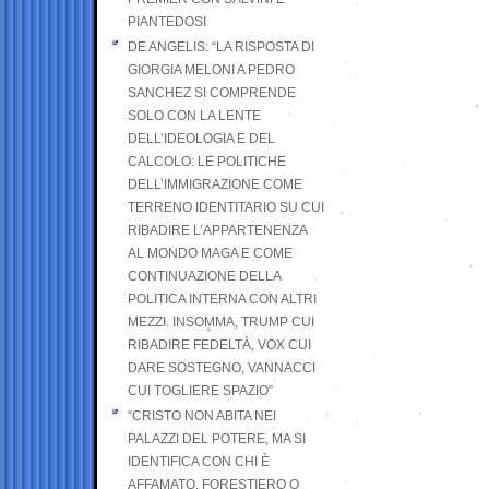
PIANTEDOSI
DE ANGELIS: “LA RISPOSTA DI
GIORGIA MELONI A PEDRO
SANCHEZ SI COMPRENDE
SOLO CON LA LENTE
DELL’IDEOLOGIA E DEL
CALCOLO: LE POLITICHE
DELL’IMMIGRAZIONE COME
TERRENO IDENTITARIO SU CUI
RIBADIRE L’APPARTENENZA
AL MONDO MAGA E COME
CONTINUAZIONE DELLA
POLITICA INTERNA CON ALTRI
MEZZI. INSOMMA, TRUMP CUI
RIBADIRE FEDELTÀ, VOX CUI
DARE SOSTEGNO, VANNACCI
CUI TOGLIERE SPAZIO”
“CRISTO NON ABITA NEI
PALAZZI DEL POTERE, MA SI
IDENTIFICA CON CHI È
AFFAMATO, FORESTIERO O