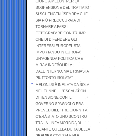
GIORGIA MELONI PER LA
SOSPENSIONE DEL TRATTATO
SI SCHENGEN: “SEMBRA CHE
SIA PIÙ PREOCCUPATA DI
TORNARE A FARSI
FOTOGRAFARE CON TRUMP
CHE DI DIFENDERE GLI
INTERESSI EUROPEI. STA
IMPORTANDO IN EUROPA
UN’AGENDA POLITICA CHE
MIRA A INDEBOLIRLA
DALL’INTERNO. MA È RIMASTA
PIUTTOSTO ISOLATA”
MELONI SI È INFILATA DA SOLA
NEL TUNNEL. L’ESCALATION
DI TENSIONE CON IL
GOVERNO SPAGNOLO ERA
PREVEDIBILE: TRE GIORNI FA
C’ERA STATO UNO SCONTRO
TRA LA LINEA MORBIDA DI
TAJANI E QUELLA DURA DELLA
PREMIER CON SALVINI E