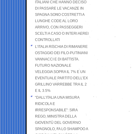
ITALIANI CHE HANNO DECISO
DI PASSARE LE VACANZE IN
SPAGNA SONO COSTRETTI A
LUNGHE CODE AL LORO
ARRIVO, CON PASSEGGERI
SCELTI A CASO O INTERI AEREI
CONTROLLATI
L’ITALIA RISCHIA DI RIMANERE
OSTAGGIO DEI FILO-PUTINIANI
VANNACCI E DI BATTISTA.
FUTURO NAZIONALE
VELEGGIA SOPRA IL 7% E UN
EVENTUALE PARTITO DELL’EX
GRILLINO VARREBBE TRA IL 2
E IL 3.5%
“DALL’ITALIA UNA MISURA
RIDICOLA E
IRRESPONSABILE”: SIRA
REGO, MINISTRA DELLA
GIOVENTÙ DEL GOVERNO
SPAGNOLO, FA LO SHAMPOO A