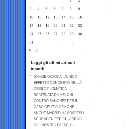
1
2
3
4
5
6
7
8
9
10
11
12
13
14
15
16
17
18
19
20
21
22
23
24
25
26
27
28
29
30
31
« Lug
Leggi gli ultimi articoli
inseriti
GRAZIE GIORGIA! L’UNICO
EFFETTO CONCRETO DELLA
CRISI DIPLOMATICA
SCATENATA DA MELONI
CONTRO SANCHEZ PER IL
CASO CEUTA? ORA CHE
ANCHE MADRID HA SOSPESO
SCHENGEN PER CHI ARRIVA
DAL NOSTRO PAESE, GLI