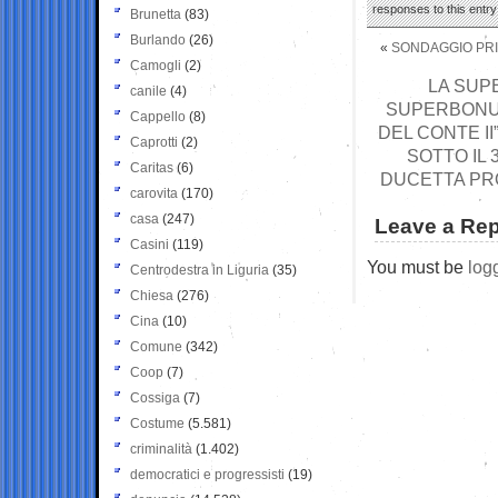
responses to this entr
Brunetta
(83)
Burlando
(26)
«
SONDAGGIO PRI
Camogli
(2)
LA SUPE
canile
(4)
SUPERBONUS
Cappello
(8)
DEL CONTE I
Caprotti
(2)
SOTTO IL 
Caritas
(6)
DUCETTA PRO
carovita
(170)
casa
(247)
Leave a Rep
Casini
(119)
You must be
log
Centrodestra in Liguria
(35)
Chiesa
(276)
Cina
(10)
Comune
(342)
Coop
(7)
Cossiga
(7)
Costume
(5.581)
criminalità
(1.402)
democratici e progressisti
(19)