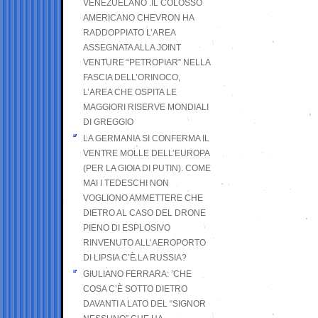
VENEZUELANO .IL COLOSSO
AMERICANO CHEVRON HA
RADDOPPIATO L’AREA
ASSEGNATA ALLA JOINT
VENTURE “PETROPIAR” NELLA
FASCIA DELL’ORINOCO,
L’AREA CHE OSPITA LE
MAGGIORI RISERVE MONDIALI
DI GREGGIO
LA GERMANIA SI CONFERMA IL
VENTRE MOLLE DELL’EUROPA
(PER LA GIOIA DI PUTIN). COME
MAI I TEDESCHI NON
VOGLIONO AMMETTERE CHE
DIETRO AL CASO DEL DRONE
PIENO DI ESPLOSIVO
RINVENUTO ALL’AEROPORTO
DI LIPSIA C’È LA RUSSIA?
GIULIANO FERRARA: ’CHE
COSA C’È SOTTO DIETRO
DAVANTI A LATO DEL “SIGNOR