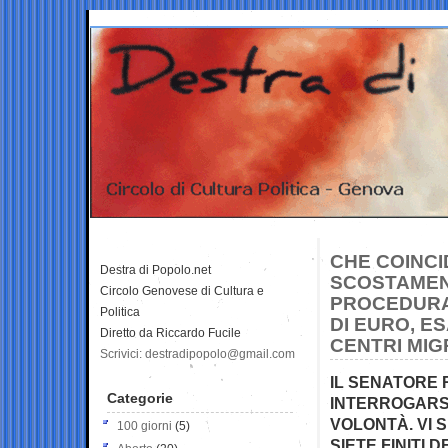
CHE COINCID
Destra di Popolo.net
SCOSTAMENT
Circolo Genovese di Cultura e
PROCEDURA 
Politica
DI EURO, E
Diretto da Riccardo Fucile
CENTRI MIG
Scrivici: destradipopolo@gmail.com
IL SENATORE 
Categorie
INTERROGARSI 
VOLONTÀ. VI S
100 giorni
(5)
SIETE FINITI 