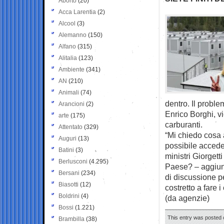
Aborto
(20)
Acca Larentia
(2)
Alcool
(3)
Alemanno
(150)
Alfano
(315)
Alitalia
(123)
Ambiente
(341)
AN
(210)
Animali
(74)
dentro. Il problem
Arancioni
(2)
Enrico Borghi, vi
arte
(175)
carburanti.
Attentato
(329)
“Mi chiedo cosa 
Auguri
(13)
possibile accede
Batini
(3)
ministri Giorgett
Berlusconi
(4.295)
Paese? – aggiung
Bersani
(234)
di discussione p
Biasotti
(12)
costretto a fare 
Boldrini
(4)
(da agenzie)
Bossi
(1.221)
This entry was posted o
Brambilla
(38)