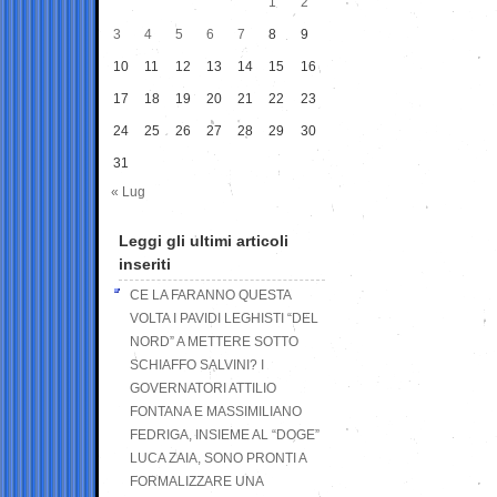
1
2
3
4
5
6
7
8
9
10
11
12
13
14
15
16
17
18
19
20
21
22
23
24
25
26
27
28
29
30
31
« Lug
Leggi gli ultimi articoli
inseriti
CE LA FARANNO QUESTA
VOLTA I PAVIDI LEGHISTI “DEL
NORD” A METTERE SOTTO
SCHIAFFO SALVINI? I
GOVERNATORI ATTILIO
FONTANA E MASSIMILIANO
FEDRIGA, INSIEME AL “DOGE”
LUCA ZAIA, SONO PRONTI A
FORMALIZZARE UNA