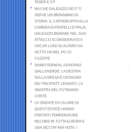
TASER E CP
MA CHE GALEAZZO DICI? TI
SERVE UN BIGNAMINO DI
STORIA. IL CAPOGRUPPO ALLA
CAMERA DI FRATELLI D’ITALIA,
GALEAZZO BIGNAMI, NEL SUO
ATTACCO SCONSIDERATO A
OSCAR LUIGI SCALFARO HA
DETTO UN BEL PO’ DI
CAZZATE
SIAMO FERMI AL GOVERNO
GIALLOVERDE: LA DESTRA
SULLA DIFESA È OSTAGGIO
DEI “PACIFISTI” LEGHISTI, LA
SINISTRA DEL PUTINIANO
CONTE
LE ONDATE DI CALORE DI
QUEST’ESTATE HANNO
PORTATO TEMPERATURE
RECORD IN TUTTA EUROPA E
UNA SICCITA’ MAI VISTA. I