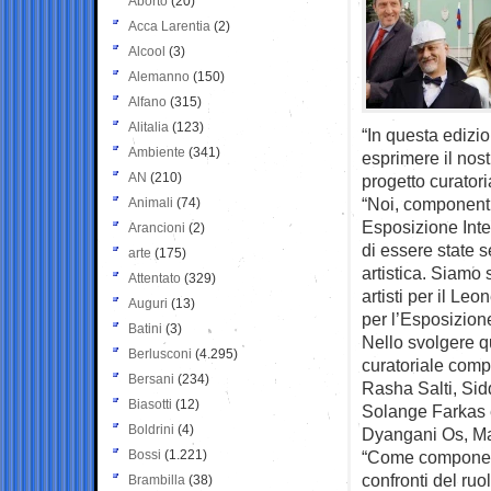
Aborto
(20)
Acca Larentia
(2)
Alcool
(3)
Alemanno
(150)
Alfano
(315)
Alitalia
(123)
“In questa edizi
Ambiente
(341)
esprimere il nost
AN
(210)
progetto curator
“Noi, componenti
Animali
(74)
Esposizione Inte
Arancioni
(2)
di essere state 
arte
(175)
artistica. Siamo 
Attentato
(329)
artisti per il Le
Auguri
(13)
per l’Esposizion
Batini
(3)
Nello svolgere q
Berlusconi
(4.295)
curatoriale comp
Bersani
(234)
Rasha Salti, Sid
Biasotti
(12)
Solange Farkas e
Boldrini
(4)
Dyangani Os, Ma
Bossi
(1.221)
“Come component
confronti del ruo
Brambilla
(38)