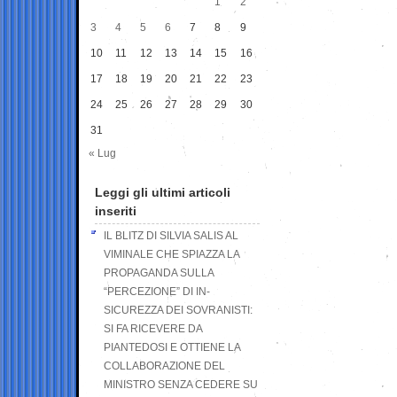
1
2
3
4
5
6
7
8
9
10
11
12
13
14
15
16
17
18
19
20
21
22
23
24
25
26
27
28
29
30
31
« Lug
Leggi gli ultimi articoli
inseriti
IL BLITZ DI SILVIA SALIS AL
VIMINALE CHE SPIAZZA LA
PROPAGANDA SULLA
“PERCEZIONE” DI IN-
SICUREZZA DEI SOVRANISTI:
SI FA RICEVERE DA
PIANTEDOSI E OTTIENE LA
COLLABORAZIONE DEL
MINISTRO SENZA CEDERE SU