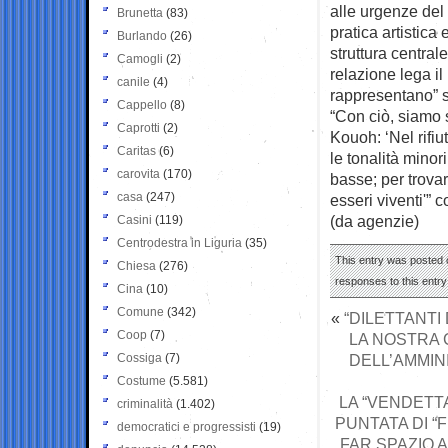
alle urgenze de
Brunetta
(83)
pratica artistica
Burlando
(26)
struttura central
Camogli
(2)
relazione lega il 
canile
(4)
rappresentano” s
Cappello
(8)
“Con ciò, siamo s
Caprotti
(2)
Kouoh: ‘Nel rifiu
Caritas
(6)
le tonalità minor
carovita
(170)
basse; per trovare
casa
(247)
esseri viventi'” 
(da agenzie)
Casini
(119)
Centrodestra in Liguria
(35)
This entry was posted o
Chiesa
(276)
responses to this entr
Cina
(10)
Comune
(342)
«
“DILETTANTI
Coop
(7)
LA NOSTRA C
Cossiga
(7)
DELL’AMMIN
Costume
(5.581)
LA “VENDETTA
criminalità
(1.402)
PUNTATA DI “
democratici e progressisti
(19)
FAR SPAZIO 