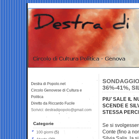
SONDAGGIO
Destra di Popolo.net
36%-41%, SI
Circolo Genovese di Cultura e
Politica
PIU’ SALE IL 
Diretto da Riccardo Fucile
SCENDE E SIL
Scrivici: destradipopolo@gmail.com
STESSA PERC
Categorie
Se si svolgesser
Conte (fino a no
100 giorni
(5)
Silvia Salis, la