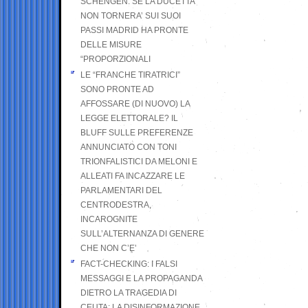
SCHENGEN. SE LA DUCETTA
NON TORNERA’ SUI SUOI
PASSI MADRID HA PRONTE
DELLE MISURE
“PROPORZIONALI
LE “FRANCHE TIRATRICI”
SONO PRONTE AD
AFFOSSARE (DI NUOVO) LA
LEGGE ELETTORALE? IL
BLUFF SULLE PREFERENZE
ANNUNCIATO CON TONI
TRIONFALISTICI DA MELONI E
ALLEATI FA INCAZZARE LE
PARLAMENTARI DEL
CENTRODESTRA,
INCAROGNITE
SULL’ALTERNANZA DI GENERE
CHE NON C’E’
FACT-CHECKING: I FALSI
MESSAGGI E LA PROPAGANDA
DIETRO LA TRAGEDIA DI
CEUTA: LA DISINFORMAZIONE