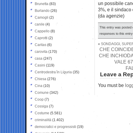
un possibile candi
Brunetta
(83)
3%, e il sindaco
Burlando
(26)
(da agenzie)
Camogli
(2)
canile
(4)
This entry was posted o
Cappello
(8)
responses to this entr
Caprotti
(2)
«
SONDAGGI, SUPE
Caritas
(6)
CHE COINCIDE
carovita
(170)
CHE INCHIODA
casa
(247)
VALE 67
Casini
(119)
FA
Centrodestra in Liguria
(35)
Leave a Rep
Chiesa
(276)
You must be
log
Cina
(10)
Comune
(342)
Coop
(7)
Cossiga
(7)
Costume
(5.581)
criminalità
(1.402)
democratici e progressisti
(19)