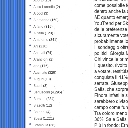
Aborto
(20)
come possibile f
Acca Larentia
(2)
dentro anche la q
Alcool
(3)
§È quanto emerg
Alemanno
(150)
YouTrend per Sk
Alfano
(315)
delle preferenze 
Alitalia
(123)
sicuramente vote
Ambiente
(341)
probabilmente lo
AN
(210)
Il sondaggio off
politici. Giorgia
Animali
(74)
Chi vince le pri
Arancioni
(2)
Il quesito, rivol
arte
(175)
a votare, restitui
Attentato
(329)
conquista il 41%
Auguri
(13)
serrata. Giusepp
Batini
(3)
Salis, che sorpr
Berlusconi
(4.295)
Finora infatti la
Bersani
(234)
sarebbero diviso
Biasotti
(12)
campo come “un a
Boldrini
(4)
Tra coloro meno s
Bossi
(1.221)
36%. Sale Salis 
Più in fondo: Ern
Brambilla
(38)