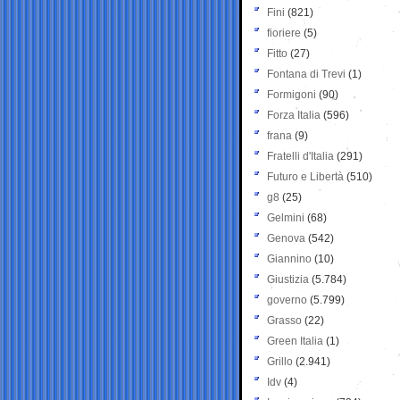
Fini
(821)
fioriere
(5)
Fitto
(27)
Fontana di Trevi
(1)
Formigoni
(90)
Forza Italia
(596)
frana
(9)
Fratelli d'Italia
(291)
Futuro e Libertà
(510)
g8
(25)
Gelmini
(68)
Genova
(542)
Giannino
(10)
Giustizia
(5.784)
governo
(5.799)
Grasso
(22)
Green Italia
(1)
Grillo
(2.941)
Idv
(4)