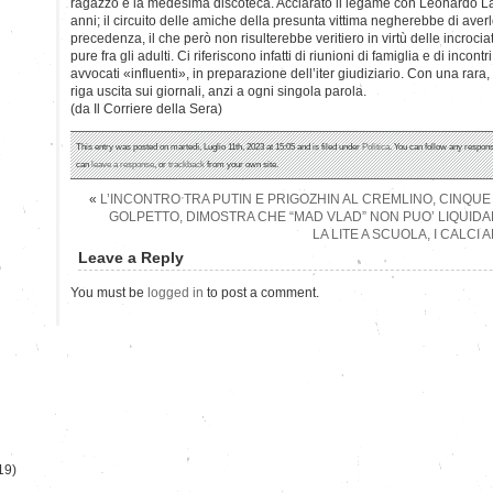
ragazzo e la medesima discoteca. Acclarato il legame con Leonardo La
anni; il circuito delle amiche della presunta vittima negherebbe di averl
precedenza, il che però non risulterebbe veritiero in virtù delle incroci
pure fra gli adulti. Ci riferiscono infatti di riunioni di famiglia e di incontri
avvocati «influenti», in preparazione dell’iter giudiziario. Con una rar
riga uscita sui giornali, anzi a ogni singola parola.
(da Il Corriere della Sera)
This entry was posted on martedì, Luglio 11th, 2023 at 15:05 and is filed under
Politica
. You can follow any respons
can
leave a response
, or
trackback
from your own site.
«
L’INCONTRO TRA PUTIN E PRIGOZHIN AL CREMLINO, CINQUE
GOLPETTO, DIMOSTRA CHE “MAD VLAD” NON PUO’ LIQUIDA
LA LITE A SCUOLA, I CALCI 
Leave a Reply
)
You must be
logged in
to post a comment.
19)