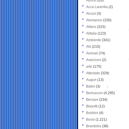
Aborto
(20)
Acca Larentia
(2)
Alcool
(3)
Alemanno
(150)
Alfano
(315)
Alitalia
(123)
Ambiente
(341)
AN
(210)
Animali
(74)
Arancioni
(2)
arte
(175)
Attentato
(329)
Auguri
(13)
Batini
(3)
Berlusconi
(4.295)
Bersani
(234)
Biasotti
(12)
Boldrini
(4)
Bossi
(1.221)
Brambilla
(38)