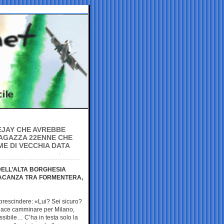
EJAY CHE AVREBBE
AGAZZA 22ENNE CHE
ME DI VECCHIA DATA
DELL’ALTA BORGHESIA
N VACANZA TRA FORMENTERA,
prescindere: «Lui? Sei sicuro?
 piace camminare per Milano,
sibile… C’ha in testa solo la