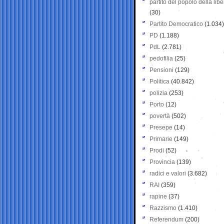
partito del popolo della libe
(30)
Partito Democratico
(1.034)
PD
(1.188)
PdL
(2.781)
pedofilia
(25)
Pensioni
(129)
Politica
(40.842)
polizia
(253)
Porto
(12)
povertà
(502)
Presepe
(14)
Primarie
(149)
Prodi
(52)
Provincia
(139)
radici e valori
(3.682)
RAI
(359)
rapine
(37)
Razzismo
(1.410)
Referendum
(200)