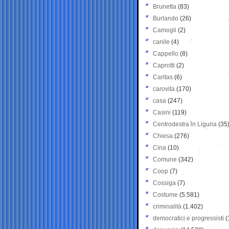
Brunetta
(83)
Burlando
(26)
Camogli
(2)
canile
(4)
Cappello
(8)
Caprotti
(2)
Caritas
(6)
carovita
(170)
casa
(247)
Casini
(119)
Centrodestra in Liguria
(35
Chiesa
(276)
Cina
(10)
Comune
(342)
Coop
(7)
Cossiga
(7)
Costume
(5.581)
criminalità
(1.402)
democratici e progressisti
(