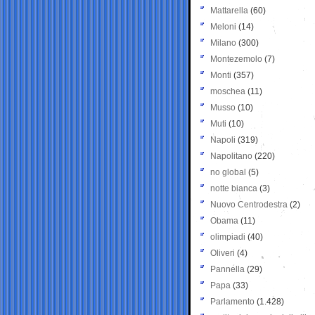
Mattarella
(60)
Meloni
(14)
Milano
(300)
Montezemolo
(7)
Monti
(357)
moschea
(11)
Musso
(10)
Muti
(10)
Napoli
(319)
Napolitano
(220)
no global
(5)
notte bianca
(3)
Nuovo Centrodestra
(2)
Obama
(11)
olimpiadi
(40)
Oliveri
(4)
Pannella
(29)
Papa
(33)
Parlamento
(1.428)