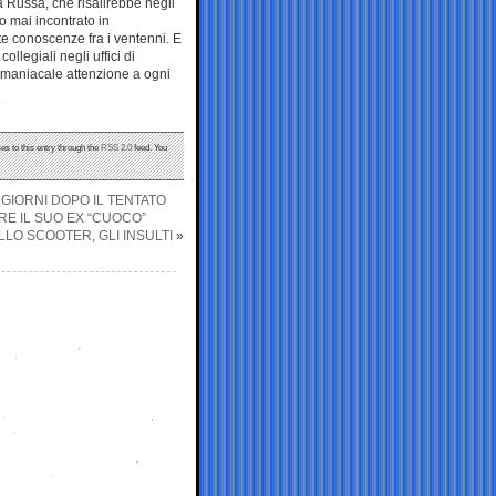
 Russa, che risalirebbe negli
o mai incontrato in
ate conoscenze fra i ventenni. E
 collegiali negli uffici di
a, maniacale attenzione a ogni
es to this entry through the
RSS 2.0
feed. You
 GIORNI DOPO IL TENTATO
RE IL SUO EX “CUOCO”
ALLO SCOOTER, GLI INSULTI
»