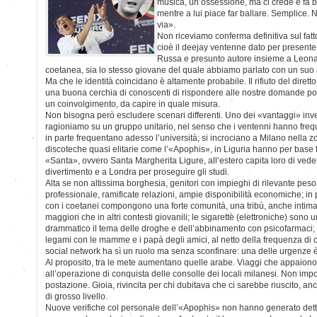
musica, un’ossessione, ma ci crede e fa b
mentre a lui piace far ballare. Semplice. 
via».
Non riceviamo conferma definitiva sul fatt
cioè il deejay ventenne dato per present
Russa e presunto autore insieme a Leonar
coetanea, sia lo stesso giovane del quale abbiamo parlato con un suo
Ma che le identità coincidano è altamente probabile. Il rifiuto del diretto
una buona cerchia di conoscenti di rispondere alle nostre domande pot
un coinvolgimento, da capire in quale misura.
Non bisogna però escludere scenari differenti. Uno dei «vantaggi» inves
ragioniamo su un gruppo unitario, nel senso che i ventenni hanno frequ
in parte frequentano adesso l’università; si incrociano a Milano nella zo
discoteche quasi elitarie come l’«Apophis», in Liguria hanno per base fi
«Santa», ovvero Santa Margherita Ligure, all’estero capita loro di vede
divertimento e a Londra per proseguire gli studi.
Alta se non altissima borghesia, genitori con impieghi di rilevante pe
professionale, ramificate relazioni, ampie disponibilità economiche; in 
con i coetanei compongono una forte comunità, una tribù, anche intima, 
maggiori che in altri contesti giovanili; le sigarette (elettroniche) sono 
drammatico il tema delle droghe e dell’abbinamento con psicofarmaci; a
legami con le mamme e i papà degli amici, al netto della frequenza di c
social network ha sì un ruolo ma senza sconfinare: una delle urgenze 
Al proposito, tra le mete aumentano quelle arabe. Viaggi che appaiono 
all’operazione di conquista delle consolle dei locali milanesi. Non impor
postazione. Gioia, rivincita per chi dubitava che ci sarebbe riuscito, 
di grosso livello.
Nuove verifiche col personale dell’«Apophis» non hanno generato dettagli