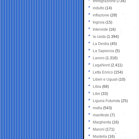
Immigrazione
(734)
indulto
(14)
inflazione
(26)
Ingroia
(15)
Interviste
(16)
la casta
(1.394)
La Destra
(45)
La Sapienza
(5)
Lavoro
(1.316)
LegaNord
(2.411)
Letta Enrico
(154)
Liberi e Uguali
(10)
Libia
(68)
Libri
(33)
Liguria Futurista
(25)
mafia
(543)
manifesto
(7)
Margherita
(16)
Maroni
(171)
Mastella
(16)