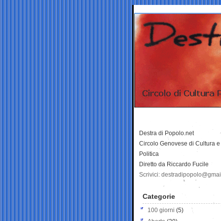
Destra di Popolo.net
Circolo Genovese di Cultura e
Politica
Diretto da Riccardo Fucile
Scrivici: destradipopolo@gma
Categorie
100 giorni
(5)