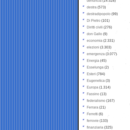
denuncia
(14.528)
destra
(573)
destradipopolo
(99)
Di Pietro
(101)
Diritti civili
(276)
don Gallo
(9)
economia
(2.331)
elezioni
(3.303)
emergenza
(3.077)
Energia
(45)
Esselunga
(2)
Esteri
(784)
Eugenetica
(3)
Europa
(1.314)
Fassino
(13)
federalismo
(167)
Ferrara
(21)
Ferretti
(6)
ferrovie
(133)
finanziaria
(325)