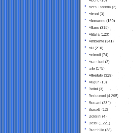
Aborto
(20)
Acca Larentia
(2)
Alcool
(3)
Alemanno
(150)
Alfano
(315)
Alitalia
(123)
Ambiente
(341)
AN
(210)
Animali
(74)
Arancioni
(2)
arte
(175)
Attentato
(329)
Auguri
(13)
Batini
(3)
Berlusconi
(4.295)
Bersani
(234)
Biasotti
(12)
Boldrini
(4)
Bossi
(1.221)
Brambilla
(38)