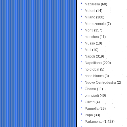
Mattarella
(60)
Meloni
(14)
Milano
(300)
Montezemolo
(7)
Monti
(357)
moschea
(11)
Musso
(10)
Muti
(10)
Napoli
(319)
Napolitano
(220)
no global
(5)
notte bianca
(3)
Nuovo Centrodestra
(2)
Obama
(11)
olimpiadi
(40)
Oliveri
(4)
Pannella
(29)
Papa
(33)
Parlamento
(1.428)