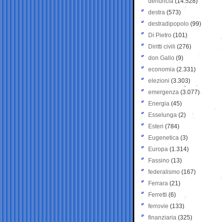
denuncia
(14.528)
destra
(573)
destradipopolo
(99)
Di Pietro
(101)
Diritti civili
(276)
don Gallo
(9)
economia
(2.331)
elezioni
(3.303)
emergenza
(3.077)
Energia
(45)
Esselunga
(2)
Esteri
(784)
Eugenetica
(3)
Europa
(1.314)
Fassino
(13)
federalismo
(167)
Ferrara
(21)
Ferretti
(6)
ferrovie
(133)
finanziaria
(325)