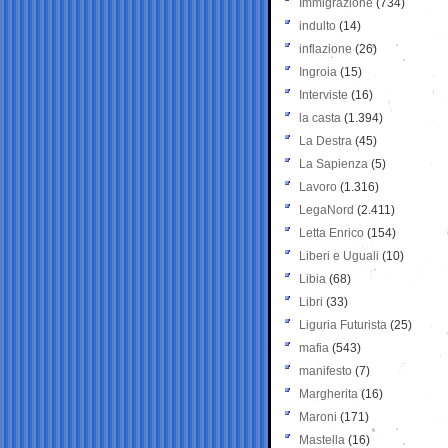
Immigrazione
(734)
indulto
(14)
inflazione
(26)
Ingroia
(15)
Interviste
(16)
la casta
(1.394)
La Destra
(45)
La Sapienza
(5)
Lavoro
(1.316)
LegaNord
(2.411)
Letta Enrico
(154)
Liberi e Uguali
(10)
Libia
(68)
Libri
(33)
Liguria Futurista
(25)
mafia
(543)
manifesto
(7)
Margherita
(16)
Maroni
(171)
Mastella
(16)