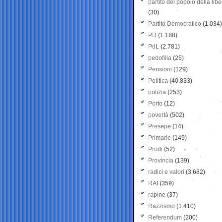
partito del popolo della libe
(30)
Partito Democratico
(1.034)
PD
(1.188)
PdL
(2.781)
pedofilia
(25)
Pensioni
(129)
Politica
(40.833)
polizia
(253)
Porto
(12)
povertà
(502)
Presepe
(14)
Primarie
(149)
Prodi
(52)
Provincia
(139)
radici e valori
(3.682)
RAI
(359)
rapine
(37)
Razzismo
(1.410)
Referendum
(200)