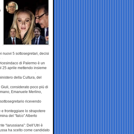
e
 nuovi 5 sottosegretari, decisi
 vicesindaco di Palermo è un
ul 25 aprile mettendo insieme
nistero della Cultura, del
 Giuli, considerato poco più di
romano, Emanuele Merlino,
sottosegretario ricevendo
 e fronteggiare lo strapotere
mina del “falco” Alberto
te “larussiana”: Dell’Utri è
a Russa ha scelto come candidato