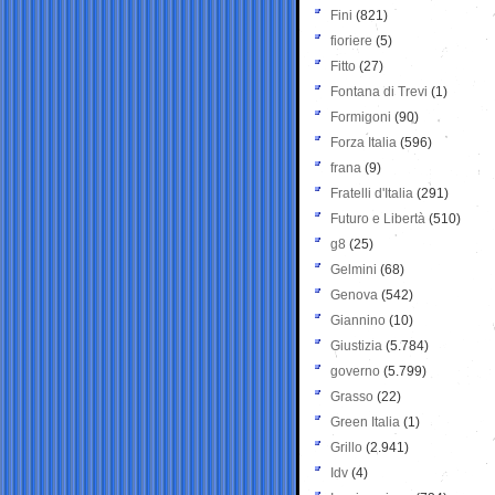
Fini
(821)
fioriere
(5)
Fitto
(27)
Fontana di Trevi
(1)
Formigoni
(90)
Forza Italia
(596)
frana
(9)
Fratelli d'Italia
(291)
Futuro e Libertà
(510)
g8
(25)
Gelmini
(68)
Genova
(542)
Giannino
(10)
Giustizia
(5.784)
governo
(5.799)
Grasso
(22)
Green Italia
(1)
Grillo
(2.941)
Idv
(4)