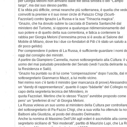
per Giorgia Meloni non arrivano dalle file della sinistra o del “Campo
largo”, ma dal suo stesso partito.
E la sfida più difficile, ormai neanche più sotterranea, è quella che ved
coinvolti la premier e il suo inner circle di Palazzo Chigi (Scurti-
Fazzolari) contro Ignazio La Russa e la sua “Trinacria magica”.
‘Gnazio, che ha dovuto subire la cacciata di Daniela Santanchè dal
ministero del Turismo, si oppone a qualunque ridimensionamento del
suo potere e di quello della sua correntona, e fatica a contenere la
rabbia per Giorgia Meloni (l’ennesima prova si è avuta al Salone del
Mobile di Milano, dove tra i due co-fondatori di Fdi c’è stato un saluto a
dir poco gelido)
Per comprendere il potere di La Russa, è sufficiente guardare i nomi dei
oggi dal consiglio dei ministri.
A partire da Giampiero Cannella, nuovo sottosegretario alla Cultura: il
uomo del mai paludato presidente del Senato (vedi l’uscita delirante s
la Resistenza e Salò).
‘Gnazio ha puntato su di lui come “compensazione” dopo l’uscita, dal mi
sottosegretario Gianmarco Mazzi, a lui molto vicino.
Nel mirino non c’è tanto il ministro (per mancanza di prove) Alessandro
un “dandy di rappresentanza”, quanto il capo-“badante” del Collegio 
capo della segreteria tecnica del Ministero, in
quota Fazzolari. Merlino che lo stesso “Fazzo” avrebbe proposto come 
pero’ un “preferirei di no” di Giorgia Meloni.
La Russa voleva un suo uomo al ministero della Cultura per controllare
del sottosegretario di Pa-Fazzo Chigi, che a sua volta ha ottenuto la no
Balboni alla Giustizia, al posto del disastro Delmastro.
Anche la nomina di Massimo Dell’Utri agli esteri è ascrivibile alla corren
segretario siciliano di “Noi moderati”, partito di Maurizio Lupi, che L