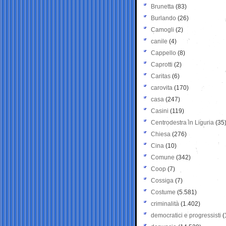
Brunetta
(83)
Burlando
(26)
Camogli
(2)
canile
(4)
Cappello
(8)
Caprotti
(2)
Caritas
(6)
carovita
(170)
casa
(247)
Casini
(119)
Centrodestra in Liguria
(35
Chiesa
(276)
Cina
(10)
Comune
(342)
Coop
(7)
Cossiga
(7)
Costume
(5.581)
criminalità
(1.402)
democratici e progressisti
(