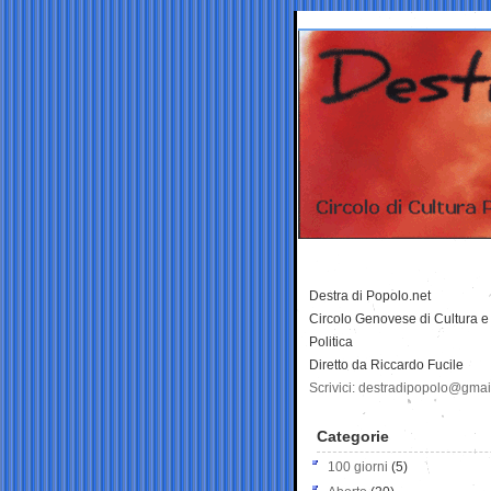
Destra di Popolo.net
Circolo Genovese di Cultura e
Politica
Diretto da Riccardo Fucile
Scrivici: destradipopolo@gma
Categorie
100 giorni
(5)