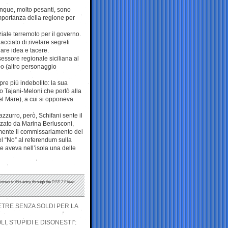
cinque, molto pesanti, sono
mportanza della regione per
ziale terremoto per il governo.
acciato di rivelare segreti
iare idea e tacere.
sessore regionale siciliana al
no (altro personaggio
re più indebolito: la sua
o Tajani-Meloni che portò alla
el Mare), a cui si opponeva
zzurro, però, Schifani sente il
zzato da Marina Berlusconi,
amente il commissariamento del
del “No” al referendum sulla
che aveva nell’isola una delle
onses to this entry through the
RSS 2.0
feed.
ETRE SENZA SOLDI PER LA
, STUPIDI E DISONESTI”: