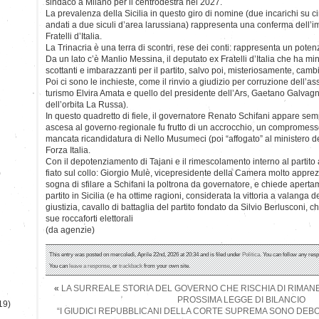
sindaco a Milano per il centrodestra nel 2027.
La prevalenza della Sicilia in questo giro di nomine (due incarichi su 
andati a due siculi d’area larussiana) rappresenta una conferma dell’i
Fratelli d’Italia.
La Trinacria è una terra di scontri, rese dei conti: rappresenta un poten
Da un lato c’è Manlio Messina, il deputato ex Fratelli d’Italia che ha min
scottanti e imbarazzanti per il partito, salvo poi, misteriosamente, camb
Poi ci sono le inchieste, come il rinvio a giudizio per corruzione dell’as
turismo Elvira Amata e quello del presidente dell’Ars, Gaetano Galvag
dell’orbita La Russa).
In questo quadretto di fiele, il governatore Renato Schifani appare semp
ascesa al governo regionale fu frutto di un accrocchio, un compromess
mancata ricandidatura di Nello Musumeci (poi “affogato” al ministero d
Forza Italia.
Con il depotenziamento di Tajani e il rimescolamento interno al partito a
)
fiato sul collo: Giorgio Mulè, vicepresidente della Camera molto appre
sogna di sfilare a Schifani la poltrona da governatore, e chiede apert
partito in Sicilia (e ha ottime ragioni, considerata la vittoria a valanga 
giustizia, cavallo di battaglia del partito fondato da Silvio Berlusconi, 
sue roccaforti elettorali
(da agenzie)
This entry was posted on mercoledì, Aprile 22nd, 2026 at 20:34 and is filed under
Politica
. You can follow any resp
You can
leave a response
, or
trackback
from your own site.
«
LA SURREALE STORIA DEL GOVERNO CHE RISCHIA DI RIMAN
PROSSIMA LEGGE DI BILANCIO
19)
“I GIUDICI REPUBBLICANI DELLA CORTE SUPREMA SONO DEBOLI