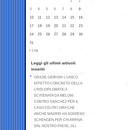
1
2
3
4
5
6
7
8
9
10
11
12
13
14
15
16
17
18
19
20
21
22
23
24
25
26
27
28
29
30
31
« Lug
Leggi gli ultimi articoli
inseriti
GRAZIE GIORGIA! L’UNICO
EFFETTO CONCRETO DELLA
CRISI DIPLOMATICA
SCATENATA DA MELONI
CONTRO SANCHEZ PER IL
CASO CEUTA? ORA CHE
ANCHE MADRID HA SOSPESO
SCHENGEN PER CHI ARRIVA
DAL NOSTRO PAESE, GLI