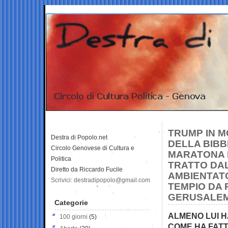
TRUMP IN 
Destra di Popolo.net
DELLA BIBB
Circolo Genovese di Cultura e
MARATONA D
Politica
TRATTO DA
Diretto da Riccardo Fucile
AMBIENTAT
Scrivici: destradipopolo@gmail.com
TEMPIO DA 
GERUSALE
Categorie
ALMENO LUI H
100 giorni
(5)
COME HA FATT