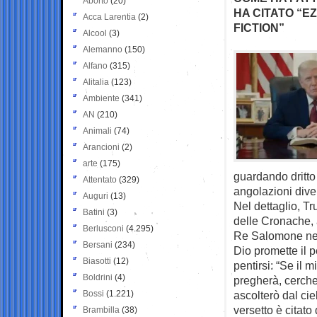
Aborto
(20)
HA CITATO “EZ
Acca Larentia
(2)
FICTION”
Alcool
(3)
Alemanno
(150)
Alfano
(315)
Alitalia
(123)
Ambiente
(341)
AN
(210)
Animali
(74)
Arancioni
(2)
arte
(175)
guardando dritto
Attentato
(329)
angolazioni dive
Auguri
(13)
Nel dettaglio, T
Batini
(3)
delle Cronache, 
Berlusconi
(4.295)
Re Salomone nel
Bersani
(234)
Dio promette il 
Biasotti
(12)
pentirsi: “Se il 
Boldrini
(4)
pregherà, cercher
Bossi
(1.221)
ascolterò dal cie
versetto è citato
Brambilla
(38)