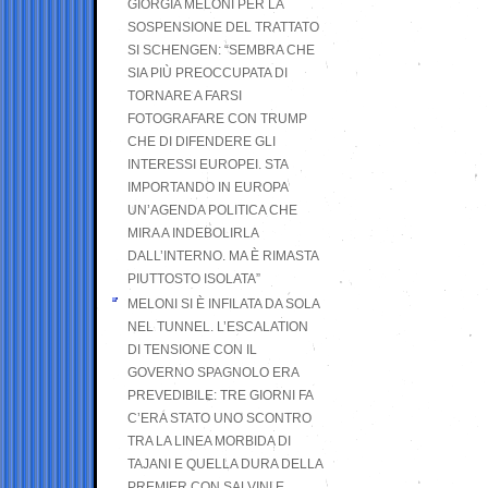
GIORGIA MELONI PER LA
SOSPENSIONE DEL TRATTATO
SI SCHENGEN: “SEMBRA CHE
SIA PIÙ PREOCCUPATA DI
TORNARE A FARSI
FOTOGRAFARE CON TRUMP
CHE DI DIFENDERE GLI
INTERESSI EUROPEI. STA
IMPORTANDO IN EUROPA
UN’AGENDA POLITICA CHE
MIRA A INDEBOLIRLA
DALL’INTERNO. MA È RIMASTA
PIUTTOSTO ISOLATA”
MELONI SI È INFILATA DA SOLA
NEL TUNNEL. L’ESCALATION
DI TENSIONE CON IL
GOVERNO SPAGNOLO ERA
PREVEDIBILE: TRE GIORNI FA
C’ERA STATO UNO SCONTRO
TRA LA LINEA MORBIDA DI
TAJANI E QUELLA DURA DELLA
PREMIER CON SALVINI E