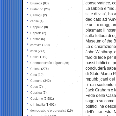
conservatrice, c
Brunetta
(83)
La Bibbia è “indi
Burlando
(26)
stile di vita”, h
Camogli
(2)
dedicato ad ‘Amer
canile
(4)
e un incoraggiam
Cappello
(8)
plasmato il nost
Caprotti
(2)
sulla lettura di 
Caritas
(6)
Museum of the Bi
carovita
(170)
La dichiarazione 
casa
(247)
John Winthrop, c
faro di fede per 
Casini
(119)
passi biblici di 
Centrodestra in Liguria
(35)
concluderà sabat
Chiesa
(276)
di Stato Marco R
Cina
(10)
repubblicani de
Comune
(342)
§Tra i sostenitor
Coop
(7)
Jack Graham e la
Cossiga
(7)
Fede della Casa 
Costume
(5.581)
saggio su come la
criminalità
(1.402)
politici, ha desc
democratici e progressisti
(19)
dell’ultradestra 