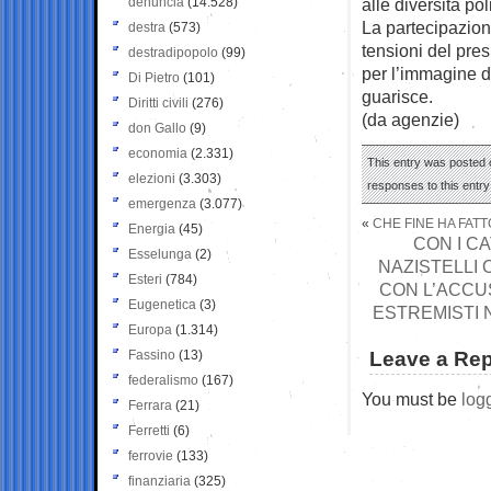
denuncia
(14.528)
alle diversità po
La partecipazion
destra
(573)
tensioni del pres
destradipopolo
(99)
per l’immagine d
Di Pietro
(101)
guarisce.
Diritti civili
(276)
(da agenzie)
don Gallo
(9)
economia
(2.331)
This entry was posted o
elezioni
(3.303)
responses to this entr
emergenza
(3.077)
«
CHE FINE HA FATT
Energia
(45)
CON I C
Esselunga
(2)
NAZISTELLI 
Esteri
(784)
CON L’ACCUS
Eugenetica
(3)
ESTREMISTI N
Europa
(1.314)
Fassino
(13)
Leave a Rep
federalismo
(167)
You must be
log
Ferrara
(21)
Ferretti
(6)
ferrovie
(133)
finanziaria
(325)