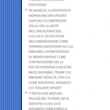
PIANTEDOSI
DE ANGELIS: “LA RISPOSTA DI
GIORGIA MELONI A PEDRO
SANCHEZ SI COMPRENDE
SOLO CON LA LENTE
DELL’IDEOLOGIA E DEL
CALCOLO: LE POLITICHE
DELL’IMMIGRAZIONE COME
TERRENO IDENTITARIO SU CUI
RIBADIRE L’APPARTENENZA
AL MONDO MAGA E COME
CONTINUAZIONE DELLA
POLITICA INTERNA CON ALTRI
MEZZI. INSOMMA, TRUMP CUI
RIBADIRE FEDELTÀ, VOX CUI
DARE SOSTEGNO, VANNACCI
CUI TOGLIERE SPAZIO”
“CRISTO NON ABITA NEI
PALAZZI DEL POTERE, MA SI
IDENTIFICA CON CHI È
AFFAMATO, FORESTIERO O