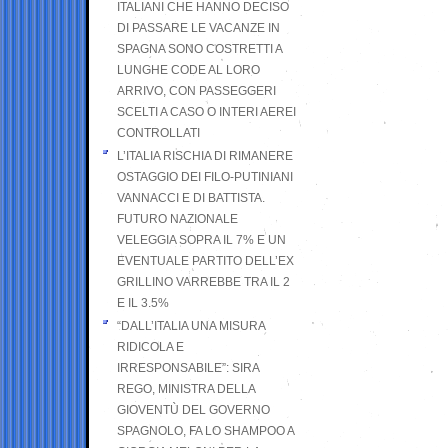
ITALIANI CHE HANNO DECISO
DI PASSARE LE VACANZE IN
SPAGNA SONO COSTRETTI A
LUNGHE CODE AL LORO
ARRIVO, CON PASSEGGERI
SCELTI A CASO O INTERI AEREI
CONTROLLATI
L’ITALIA RISCHIA DI RIMANERE
OSTAGGIO DEI FILO-PUTINIANI
VANNACCI E DI BATTISTA.
FUTURO NAZIONALE
VELEGGIA SOPRA IL 7% E UN
EVENTUALE PARTITO DELL’EX
GRILLINO VARREBBE TRA IL 2
E IL 3.5%
“DALL’ITALIA UNA MISURA
RIDICOLA E
IRRESPONSABILE”: SIRA
REGO, MINISTRA DELLA
GIOVENTÙ DEL GOVERNO
SPAGNOLO, FA LO SHAMPOO A