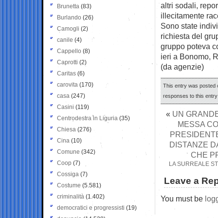
altri sodali, rep
Brunetta
(83)
illecitamente rac
Burlando
(26)
Sono state indiv
Camogli
(2)
richiesta del gru
canile
(4)
gruppo poteva con
Cappello
(8)
ieri a Bonomo, Ro
Caprotti
(2)
(da agenzie)
Caritas
(6)
carovita
(170)
This entry was posted o
casa
(247)
responses to this entr
Casini
(119)
«
UN GRANDE 
Centrodestra in Liguria
(35)
MESSA CO
Chiesa
(276)
PRESIDENTE
Cina
(10)
DISTANZE D
Comune
(342)
CHE PR
Coop
(7)
LA SURREALE ST
Cossiga
(7)
Leave a Rep
Costume
(5.581)
criminalità
(1.402)
You must be
log
democratici e progressisti
(19)