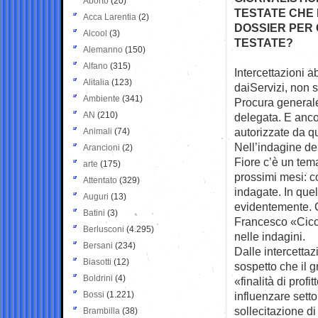
Aborto
(20)
TESTATE CHE 
Acca Larentia
(2)
DOSSIER PER
Alcool
(3)
TESTATE?
Alemanno
(150)
Alfano
(315)
Intercettazioni 
Alitalia
(123)
dai
Servizi, non 
Ambiente
(341)
Procura generale
AN
(210)
delegata. E ancor
autorizzate da qu
Animali
(74)
Nell’indagine de
Arancioni
(2)
Fiore c’è un tema
arte
(175)
prossimi mesi: c
Attentato
(329)
indagate. In que
Auguri
(13)
evidentemente. C
Batini
(3)
Francesco «Ciccio
Berlusconi
(4.295)
nelle indagini.
Bersani
(234)
Dalle intercettazi
Biasotti
(12)
sospetto che il g
Boldrini
(4)
«finalità di prof
Bossi
(1.221)
influenzare setto
sollecitazione di
Brambilla
(38)