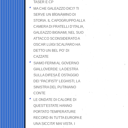
TASER E CP
MA CHE GALEAZZO DICI? TI
SERVE UN BIGNAMINO DI
STORIA. IL CAPOGRUPPO ALLA
CAMERA DI FRATELLI D’ITALIA,
GALEAZZO BIGNAMI, NEL SUO
ATTACCO SCONSIDERATO A
OSCAR LUIGI SCALFARO HA
DETTO UN BEL PO’ DI
CAZZATE
SIAMO FERMI AL GOVERNO
GIALLOVERDE: LA DESTRA
SULLA DIFESA È OSTAGGIO
DEI “PACIFISTI” LEGHISTI, LA
SINISTRA DEL PUTINIANO
CONTE
LE ONDATE DI CALORE DI
QUEST’ESTATE HANNO
PORTATO TEMPERATURE
RECORD IN TUTTA EUROPA E
UNA SICCITA’ MAI VISTA. I