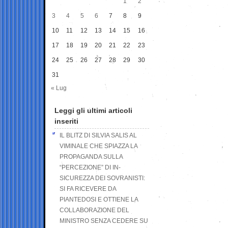
1
2
3
4
5
6
7
8
9
10
11
12
13
14
15
16
17
18
19
20
21
22
23
24
25
26
27
28
29
30
31
« Lug
Leggi gli ultimi articoli
inseriti
IL BLITZ DI SILVIA SALIS AL
VIMINALE CHE SPIAZZA LA
PROPAGANDA SULLA
“PERCEZIONE” DI IN-
SICUREZZA DEI SOVRANISTI:
SI FA RICEVERE DA
PIANTEDOSI E OTTIENE LA
COLLABORAZIONE DEL
MINISTRO SENZA CEDERE SU