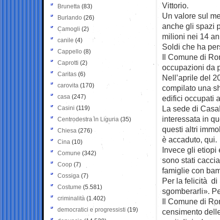
Vittorio.
Brunetta
(83)
Un valore sul mer
Burlando
(26)
anche gli spazi p
Camogli
(2)
milioni nei 14 a
canile
(4)
Soldi che ha pers
Cappello
(8)
Il Comune di Rom
Caprotti
(2)
occupazioni da p
Caritas
(6)
Nell’aprile del 
carovita
(170)
compilato una sh
casa
(247)
edifici occupati
La sede di CasaP
Casini
(119)
interessata in q
Centrodestra in Liguria
(35)
questi altri immo
Chiesa
(276)
è accaduto, qui.
Cina
(10)
Invece gli etiopi
Comune
(342)
sono stati caccia
Coop
(7)
famiglie con bam
Cossiga
(7)
Per la felicità 
Costume
(5.581)
sgomberarli». Pe
criminalità
(1.402)
Il Comune di Rom
democratici e progressisti
(19)
censimento delle 