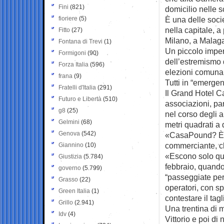
Fini
(821)
domicilio nelle 
fioriere
(5)
È una delle socie
nella capitale, a
Fitto
(27)
Milano, a Malaga
Fontana di Trevi
(1)
Un piccolo impero 
Formigoni
(90)
dell’estremismo di
Forza Italia
(596)
elezioni comunal
frana
(9)
Tutti in “emergen
Fratelli d'Italia
(291)
Il Grand Hotel C
Futuro e Libertà
(510)
associazioni, pa
g8
(25)
nel corso degli 
Gelmini
(68)
metri quadrati a d
Genova
(542)
«CasaPound? È un
commerciante, ch
Giannino
(10)
«Escono solo qu
Giustizia
(5.784)
febbraio, quando
governo
(5.799)
“passeggiate per 
Grasso
(22)
operatori, con s
Green Italia
(1)
contestare il tagl
Grillo
(2.941)
Una trentina di mi
Idv
(4)
Vittorio e poi di 