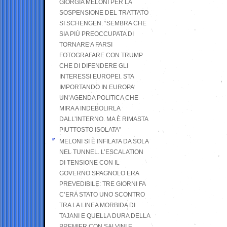
GIORGIA MELONI PER LA
SOSPENSIONE DEL TRATTATO
SI SCHENGEN: “SEMBRA CHE
SIA PIÙ PREOCCUPATA DI
TORNARE A FARSI
FOTOGRAFARE CON TRUMP
CHE DI DIFENDERE GLI
INTERESSI EUROPEI. STA
IMPORTANDO IN EUROPA
UN’AGENDA POLITICA CHE
MIRA A INDEBOLIRLA
DALL’INTERNO. MA È RIMASTA
PIUTTOSTO ISOLATA”
MELONI SI È INFILATA DA SOLA
NEL TUNNEL. L’ESCALATION
DI TENSIONE CON IL
GOVERNO SPAGNOLO ERA
PREVEDIBILE: TRE GIORNI FA
C’ERA STATO UNO SCONTRO
TRA LA LINEA MORBIDA DI
TAJANI E QUELLA DURA DELLA
PREMIER CON SALVINI E