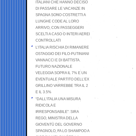
ITALIANI CHE HANNO DECISO
DI PASSARE LE VACANZE IN
SPAGNA SONO COSTRETTI A
LUNGHE CODE AL LORO
ARRIVO, CON PASSEGGERI
SCELTI A CASO O INTERI AEREI
CONTROLLATI
L’ITALIA RISCHIA DI RIMANERE
OSTAGGIO DEI FILO-PUTINIANI
VANNACCI E DI BATTISTA.
FUTURO NAZIONALE
VELEGGIA SOPRA IL 7% E UN
EVENTUALE PARTITO DELL’EX
GRILLINO VARREBBE TRA IL 2
E IL 3.5%
“DALL’ITALIA UNA MISURA
RIDICOLA E
IRRESPONSABILE”: SIRA
REGO, MINISTRA DELLA
GIOVENTÙ DEL GOVERNO
SPAGNOLO, FA LO SHAMPOO A