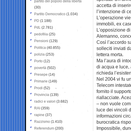
partito del popolo della libertà
accetta di inser
(30)
l’intenzione di c
Partito Democratico
(1.034)
L’operazione vie
PD
(1.188)
immobili, ex cas
PdL
(2.781)
L’opposizione di 
pedofilia
(25)
Alemanno, conce
Pensioni
(129)
Così l’accordo sa
Politica
(40.855)
solleciti inviati
lettera morta.
polizia
(253)
Ma l’aura di int
Porto
(12)
di acqua e luce,
povertà
(502)
richieda l’esisten
Presepe
(14)
Nel 2004 vi fu u
Primarie
(149)
Telecom intestate
Prodi
(52)
fornito il suppor
Provincia
(139)
riallacciate. Ac
radici e valori
(3.682)
– non vuole comm
RAI
(359)
luce dei vincoli 
rapine
(37)
informazioni circa
burocratica rispo
Razzismo
(1.410)
Impossibile, dunq
Referendum
(200)