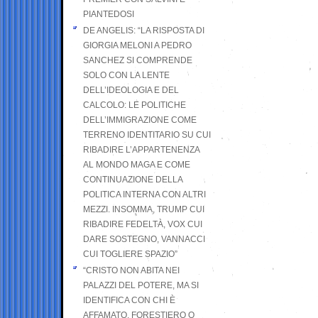
PIANTEDOSI
DE ANGELIS: “LA RISPOSTA DI
GIORGIA MELONI A PEDRO
SANCHEZ SI COMPRENDE
SOLO CON LA LENTE
DELL’IDEOLOGIA E DEL
CALCOLO: LE POLITICHE
DELL’IMMIGRAZIONE COME
TERRENO IDENTITARIO SU CUI
RIBADIRE L’APPARTENENZA
AL MONDO MAGA E COME
CONTINUAZIONE DELLA
POLITICA INTERNA CON ALTRI
MEZZI. INSOMMA, TRUMP CUI
RIBADIRE FEDELTÀ, VOX CUI
DARE SOSTEGNO, VANNACCI
CUI TOGLIERE SPAZIO”
“CRISTO NON ABITA NEI
PALAZZI DEL POTERE, MA SI
IDENTIFICA CON CHI È
AFFAMATO, FORESTIERO O