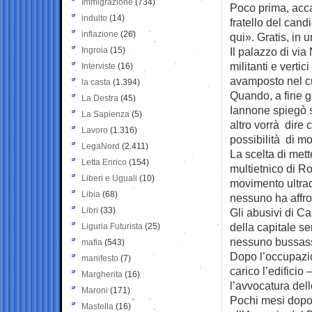
Immigrazione
(734)
Poco prima, acca
indulto
(14)
fratello del cand
inflazione
(26)
qui». Gratis, in 
Ingroia
(15)
Il palazzo di via
militanti e vert
Interviste
(16)
avamposto nel cu
la casta
(1.394)
Quando, a fine g
La Destra
(45)
Iannone spiegò s
La Sapienza
(5)
altro vorrà dire
Lavoro
(1.316)
possibilità di mo
LegaNord
(2.411)
La scelta di met
Letta Enrico
(154)
multietnico di R
Liberi e Uguali
(10)
movimento ultrade
Libia
(68)
nessuno ha affro
Libri
(33)
Gli abusivi di C
della capitale s
Liguria Futurista
(25)
nessuno bussasse
mafia
(543)
Dopo l’occupazio
manifesto
(7)
carico l’edificio
Margherita
(16)
l’avvocatura del
Maroni
(171)
Pochi mesi dopo,
Mastella
(16)