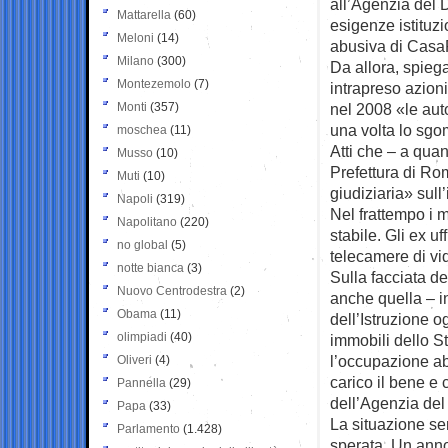
all’Agenzia del 
Mattarella
(60)
esigenze istituzi
Meloni
(14)
abusiva di Cas
Milano
(300)
Da allora, spiega
Montezemolo
(7)
intrapreso azioni
Monti
(357)
nel 2008 «le aut
una volta lo sg
moschea
(11)
Atti che – a qua
Musso
(10)
Prefettura di Ro
Muti
(10)
giudiziaria» sull
Napoli
(319)
Nel frattempo i m
Napolitano
(220)
stabile. Gli ex uf
no global
(5)
telecamere di vi
notte bianca
(3)
Sulla facciata d
Nuovo Centrodestra
(2)
anche quella – i
Obama
(11)
dell’Istruzione o
olimpiadi
(40)
immobili dello St
l’occupazione abu
Oliveri
(4)
carico il bene e 
Pannella
(29)
dell’Agenzia de
Papa
(33)
La situazione se
Parlamento
(1.428)
sperata. Un anno