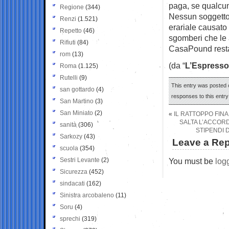
paga, se qualcu
Regione
(344)
Nessun soggetto 
Renzi
(1.521)
erariale causato 
Repetto
(46)
sgomberi che le 
Rifiuti
(84)
CasaPound resta 
rom
(13)
(da “
L’Espresso
Roma
(1.125)
Rutelli
(9)
This entry was posted o
san gottardo
(4)
responses to this entr
San Martino
(3)
San Miniato
(2)
«
IL RATTOPPO FINA
SALTA L’ACCORD
sanità
(306)
STIPENDI 
Sarkozy
(43)
Leave a Rep
scuola
(354)
Sestri Levante
(2)
You must be
log
Sicurezza
(452)
sindacati
(162)
Sinistra arcobaleno
(11)
Soru
(4)
sprechi
(319)