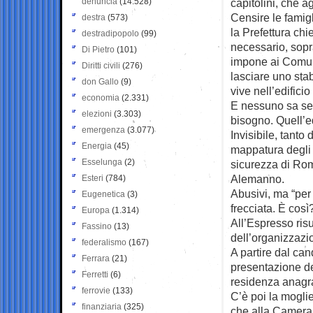
denuncia
(14.528)
capitolini, che 
Censire le famigl
destra
(573)
la Prefettura ch
destradipopolo
(99)
necessario, sopra
Di Pietro
(101)
impone ai Comuni 
Diritti civili
(276)
lasciare uno st
don Gallo
(9)
vive nell’edificio
economia
(2.331)
E nessuno sa se 
elezioni
(3.303)
bisogno. Quell’ed
emergenza
(3.077)
Invisibile, tanto
Energia
(45)
mappatura degli
Esselunga
(2)
sicurezza di Rom
Alemanno.
Esteri
(784)
Abusivi, ma “per 
Eugenetica
(3)
frecciata. È così
Europa
(1.314)
All’Espresso risu
Fassino
(13)
dell’organizzazi
federalismo
(167)
A partire dal ca
Ferrara
(21)
presentazione de
Ferretti
(6)
residenza anagraf
ferrovie
(133)
C’è poi la mogli
finanziaria
(325)
che alla Camera