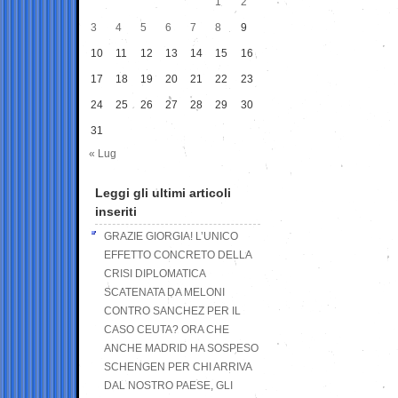
1
2
3
4
5
6
7
8
9
10
11
12
13
14
15
16
17
18
19
20
21
22
23
24
25
26
27
28
29
30
31
« Lug
Leggi gli ultimi articoli
inseriti
GRAZIE GIORGIA! L’UNICO
EFFETTO CONCRETO DELLA
CRISI DIPLOMATICA
SCATENATA DA MELONI
CONTRO SANCHEZ PER IL
CASO CEUTA? ORA CHE
ANCHE MADRID HA SOSPESO
SCHENGEN PER CHI ARRIVA
DAL NOSTRO PAESE, GLI