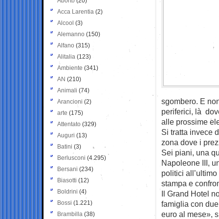
Aborto
(20)
Acca Larentia
(2)
Alcool
(3)
Alemanno
(150)
Alfano
(315)
Alitalia
(123)
Ambiente
(341)
AN
(210)
Animali
(74)
sgombero. E non 
Arancioni
(2)
periferici, là do
arte
(175)
alle prossime ele
Attentato
(329)
Si tratta invece
Auguri
(13)
zona dove i prezz
Batini
(3)
Sei piani, una qu
Berlusconi
(4.295)
Napoleone III, un
Bersani
(234)
politici all’ulti
Biasotti
(12)
stampa e confront
Boldrini
(4)
Il Grand Hotel n
Bossi
(1.221)
famiglia con due
euro al mese», s
Brambilla
(38)