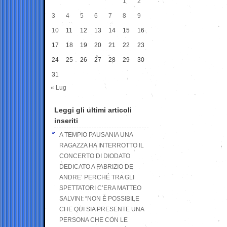
1
2
3
4
5
6
7
8
9
10
11
12
13
14
15
16
17
18
19
20
21
22
23
24
25
26
27
28
29
30
31
« Lug
Leggi gli ultimi articoli
inseriti
A TEMPIO PAUSANIA UNA
RAGAZZA HA INTERROTTO IL
CONCERTO DI DIODATO
DEDICATO A FABRIZIO DE
ANDRE’ PERCHÉ TRA GLI
SPETTATORI C’ERA MATTEO
SALVINI: “NON È POSSIBILE
CHE QUI SIA PRESENTE UNA
PERSONA CHE CON LE