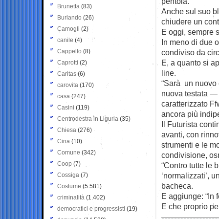
pentola.
Brunetta
(83)
Anche sul suo bl
Burlando
(26)
chiudere un conte
Camogli
(2)
E oggi, sempre s
canile
(4)
In meno di due o
Cappello
(8)
condiviso da cir
E, a quanto si ap
Caprotti
(2)
line.
Caritas
(6)
“Sarà un nuovo 
carovita
(170)
nuova testata — 
casa
(247)
caratterizzato F
Casini
(119)
ancora più indip
Centrodestra in Liguria
(35)
Il Futurista con
Chiesa
(276)
avanti, con rinno
Cina
(10)
strumenti e le mo
Comune
(342)
condivisione, os
Coop
(7)
“Contro tutte le 
‘normalizzati’, u
Cossiga
(7)
bacheca.
Costume
(5.581)
E aggiunge: “In f
criminalità
(1.402)
E che proprio per
democratici e progressisti
(19)