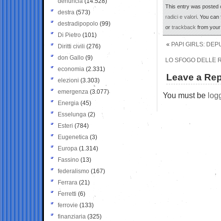
denuncia
(14.528)
This entry was posted o
destra
(573)
radici e valori
. You can 
destradipopolo
(99)
or
trackback
from your 
Di Pietro
(101)
«
PAPI GIRLS: DE
Diritti civili
(276)
don Gallo
(9)
LO SFOGO DELLE R
economia
(2.331)
Leave a Rep
elezioni
(3.303)
emergenza
(3.077)
You must be
log
Energia
(45)
Esselunga
(2)
Esteri
(784)
Eugenetica
(3)
Europa
(1.314)
Fassino
(13)
federalismo
(167)
Ferrara
(21)
Ferretti
(6)
ferrovie
(133)
finanziaria
(325)