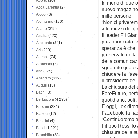
Aborto
(20)
In meno di due or
Acca Larentia
(2)
nuovo magazine 
Alcool
(3)
mille persone
Alemanno
(150)
“Non ci priverem
altri mezzi di in
Alfano
(315)
Il leader Fli Gia
Alitalia
(123)
preannunciato ier
Ambiente
(341)
speranza è che i
AN
(210)
preservato nella
Animali
(74)
della comunicazi
Arancioni
(2)
sguarnito qualor
arte
(175)
chiudere la ‘fase
Attentato
(329)
il presidente de
Auguri
(13)
La chiusura dell
Batini
(3)
FareFuturo, però, 
quotidiano, politi
Berlusconi
(4.295)
E oggi, l’ex dire
Bersani
(234)
Facebook, la nasc
Biasotti
(12)
“Continueremo a 
Boldrini
(4)
Filippo Rossi lo
Bossi
(1.221)
chiusura della s
Brambilla
(38)