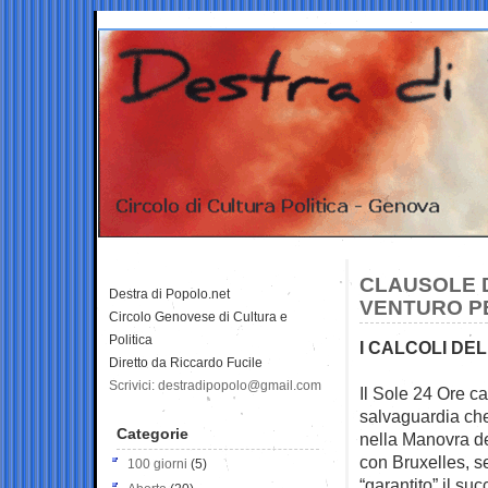
CLAUSOLE D
Destra di Popolo.net
VENTURO PE
Circolo Genovese di Cultura e
Politica
I CALCOLI DEL
Diretto da Riccardo Fucile
Scrivici: destradipopolo@gmail.com
Il Sole 24 Ore ca
salvaguardia che
Categorie
nella Manovra de
con Bruxelles, s
100 giorni
(5)
“garantito” il su