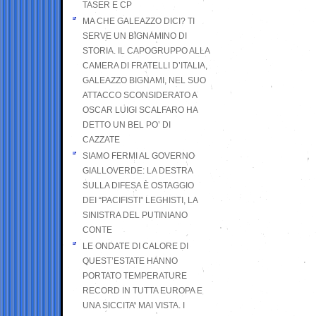
TASER E CP
MA CHE GALEAZZO DICI? TI
SERVE UN BIGNAMINO DI
STORIA. IL CAPOGRUPPO ALLA
CAMERA DI FRATELLI D’ITALIA,
GALEAZZO BIGNAMI, NEL SUO
ATTACCO SCONSIDERATO A
OSCAR LUIGI SCALFARO HA
DETTO UN BEL PO’ DI
CAZZATE
SIAMO FERMI AL GOVERNO
GIALLOVERDE: LA DESTRA
SULLA DIFESA È OSTAGGIO
DEI “PACIFISTI” LEGHISTI, LA
SINISTRA DEL PUTINIANO
CONTE
LE ONDATE DI CALORE DI
QUEST’ESTATE HANNO
PORTATO TEMPERATURE
RECORD IN TUTTA EUROPA E
UNA SICCITA’ MAI VISTA. I