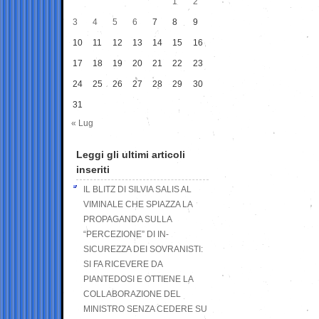
1
2
3
4
5
6
7
8
9
10
11
12
13
14
15
16
17
18
19
20
21
22
23
24
25
26
27
28
29
30
31
« Lug
Leggi gli ultimi articoli
inseriti
IL BLITZ DI SILVIA SALIS AL
VIMINALE CHE SPIAZZA LA
PROPAGANDA SULLA
“PERCEZIONE” DI IN-
SICUREZZA DEI SOVRANISTI:
SI FA RICEVERE DA
PIANTEDOSI E OTTIENE LA
COLLABORAZIONE DEL
MINISTRO SENZA CEDERE SU