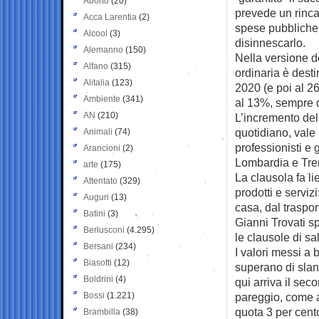
Aborto
(20)
prevede un rinca
Acca Larentia
(2)
spese pubbliche 
Alcool
(3)
disinnescarlo.
Alemanno
(150)
Nella versione de
Alfano
(315)
ordinaria è desti
Alitalia
(123)
2020 (e poi al 2
Ambiente
(341)
al 13%, sempre 
AN
(210)
L’incremento dell
quotidiano, vale
Animali
(74)
professionisti e 
Arancioni
(2)
Lombardia e Tren
arte
(175)
La clausola fa li
Attentato
(329)
prodotti e serviz
Auguri
(13)
casa, dal traspor
Batini
(3)
Gianni Trovati s
Berlusconi
(4.295)
le clausole di sa
Bersani
(234)
I valori messi a 
Biasotti
(12)
superano di slanc
Boldrini
(4)
qui arriva il se
Bossi
(1.221)
pareggio, come ac
quota 3 per cento
Brambilla
(38)