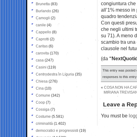
congiuntura che 
Brunetta
(83)
all’1% messo in 
Burlando
(26)
quadro tendenzi
Camogli
(2)
Con questi presu
canile
(4)
che negli ultimi 
Cappello
(8)
su 71). A meno di
Caprotti
(2)
scambio tra una d
Caritas
(6)
clausole nel futu
carovita
(170)
(da
“NextQuotid
casa
(247)
Casini
(119)
This entry was posted o
Centrodestra in Liguria
(35)
responses to this entr
Chiesa
(276)
«
COSA NON HA CAP
Cina
(10)
MIRIANA TREVISAN
Comune
(342)
Coop
(7)
Leave a Rep
Cossiga
(7)
You must be
log
Costume
(5.581)
criminalità
(1.402)
democratici e progressisti
(19)