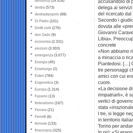
denuncia
(14.528)
accusandolo di p
delega ai serviz
destra
(573)
del ricercato dal 
destradipopolo
(99)
Secondo i giudic
Di Pietro
(101)
dovuta alle «preo
Diritti civili
(276)
Giovanni Caravelli
don Gallo
(9)
Libia». Preoccup
economia
(2.331)
concrete
elezioni
(3.303)
«Non abbiamo ric
emergenza
(3.077)
a minaccia o rica
Energia
(45)
Piantedosi. […] C
Esselunga
(2)
tre personaggi ch
amici con cui er
Esteri
(784)
cuore.
Eugenetica
(3)
«La decisione di e
Europa
(1.314)
rimpatriarli», è s
Fassino
(13)
vertici di govern
federalismo
(167)
stata «irrazional
Ferrara
(21)
I tre, si legge ne
Ferretti
(6)
in territorio ita
ferrovie
(133)
Torino per andare
finanziaria
(325)
In più: «Si erano