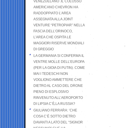
VENEZUELANO .IL COLOSSO
AMERICANO CHEVRON HA
RADDOPPIATO L’AREA
ASSEGNATA ALLA JOINT
VENTURE “PETROPIAR” NELLA
FASCIA DELL’ORINOCO,
L’AREA CHE OSPITA LE
MAGGIORI RISERVE MONDIALI
DI GREGGIO
LA GERMANIA SI CONFERMA IL
VENTRE MOLLE DELL’EUROPA
(PER LA GIOIA DI PUTIN). COME
MAI I TEDESCHI NON
VOGLIONO AMMETTERE CHE
DIETRO AL CASO DEL DRONE
PIENO DI ESPLOSIVO
RINVENUTO ALL’AEROPORTO
DI LIPSIA C’È LA RUSSIA?
GIULIANO FERRARA: ’CHE
COSA C’È SOTTO DIETRO
DAVANTI A LATO DEL “SIGNOR