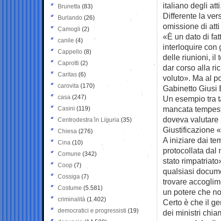
italiano degli att
Brunetta
(83)
Differente la ver
Burlando
(26)
omissione di atti
Camogli
(2)
«È un dato di fat
canile
(4)
interloquire con g
Cappello
(8)
delle riunioni, i
Caprotti
(2)
dar corso alla ri
Caritas
(6)
voluto». Ma al po
carovita
(170)
Gabinetto Giusi 
casa
(247)
Un esempio tra ta
mancata tempesti
Casini
(119)
doveva valutare l
Centrodestra in Liguria
(35)
Giustificazione «i
Chiesa
(276)
A iniziare dai te
Cina
(10)
protocollata dal 
Comune
(342)
stato rimpatriato
Coop
(7)
qualsiasi docume
Cossiga
(7)
trovare accoglime
Costume
(5.581)
un potere che n
criminalità
(1.402)
Certo è che il ge
democratici e progressisti
(19)
dei ministri chia