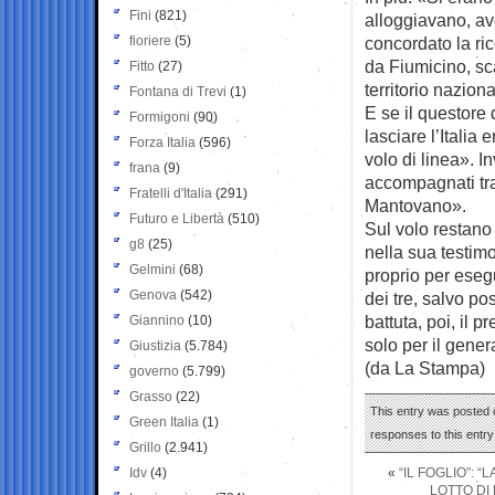
Fini
(821)
alloggiavano, av
fioriere
(5)
concordato la ri
da Fiumicino, sca
Fitto
(27)
territorio nazion
Fontana di Trevi
(1)
E se il questore 
Formigoni
(90)
lasciare l’Itali
Forza Italia
(596)
volo di linea». In
frana
(9)
accompagnati tra
Fratelli d'Italia
(291)
Mantovano».
Futuro e Libertà
(510)
Sul volo restano d
g8
(25)
nella sua testim
Gelmini
(68)
proprio per eseg
Genova
(542)
dei tre, salvo po
battuta, poi, il 
Giannino
(10)
solo per il gener
Giustizia
(5.784)
(da La Stampa)
governo
(5.799)
Grasso
(22)
This entry was posted o
Green Italia
(1)
responses to this entr
Grillo
(2.941)
Idv
(4)
«
“IL FOGLIO”: 
LOTTO DI