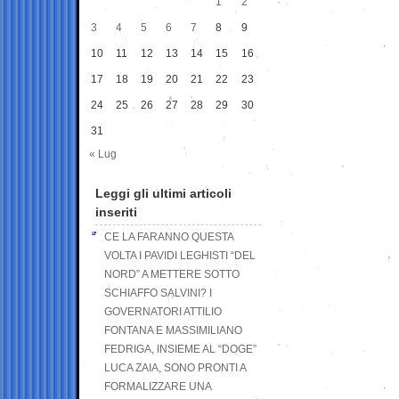
1
2
3
4
5
6
7
8
9
10
11
12
13
14
15
16
17
18
19
20
21
22
23
24
25
26
27
28
29
30
31
« Lug
Leggi gli ultimi articoli
inseriti
CE LA FARANNO QUESTA
VOLTA I PAVIDI LEGHISTI “DEL
NORD” A METTERE SOTTO
SCHIAFFO SALVINI? I
GOVERNATORI ATTILIO
FONTANA E MASSIMILIANO
FEDRIGA, INSIEME AL “DOGE”
LUCA ZAIA, SONO PRONTI A
FORMALIZZARE UNA