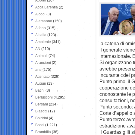
Aborto
(20)
Acca Larentia
(2)
Alcool
(3)
Alemanno
(150)
Alfano
(315)
Alitalia
(123)
Ambiente
(341)
la catena di omis
AN
(210)
Il generale vien
internazionale. E
Animali
(74)
Si organizzano tr
Arancioni
(2)
avrebbe presenzi
arte
(175)
incurante «dei pr
Attentato
(329)
Punto primo: il G
Auguri
(13)
cooperazione del
Batini
(3)
«nonostante le pl
Berlusconi
(4.295)
consultazioni, no
Bersani
(234)
Punto secondo: a
Biasotti
(12)
Corte d’appello 
Boldrini
(4)
Punto terzo: avre
Bossi
(1.221)
estradizione ava
Il Guardasigilli 
Brambilla
(38)